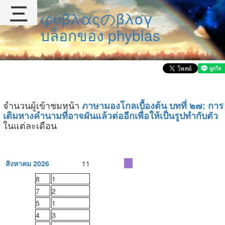
三
φυβλαςのβλογ
บล็อกของ phyblas
จำนวนผู้เข้าชมหน้า
ภาษามองโกลเบื้องต้น บทที่ ๒๗: การ
เติมหางคำนามที่อาจผันแล้วต่ออีกเพื่อให้เป็นรูปทำกับตัว
ในแต่ละเดือน
สิงหาคม 2026
11
8
1
7
2
5
1
4
3