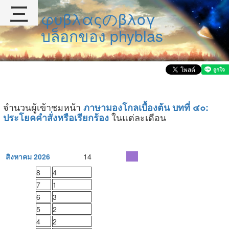
三
φυβλαςのβλογ
บล็อกของ phyblas
จำนวนผู้เข้าชมหน้า
ภาษามองโกลเบื้องต้น บทที่ ๔๐:
ในแต่ละเดือน
ประโยคคำสั่งหรือเรียกร้อง
สิงหาคม 2026
14
8
4
7
1
6
3
5
2
4
2