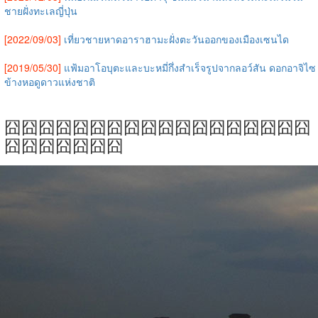
ชายฝั่งทะเลญี่ปุ่น
[2022/09/03]
เที่ยวชายหาดอาราฮามะฝั่งตะวันออกของเมืองเซนได
[2019/05/30]
แฟ้มอาโอบุตะและบะหมี่กึ่งสำเร็จรูปจากลอว์สัน ดอกอาจิไซ
ข้างหอดูดาวแห่งชาติ
囧囧囧囧囧囧囧囧囧囧囧囧囧囧囧囧囧囧
囧囧囧囧囧囧囧