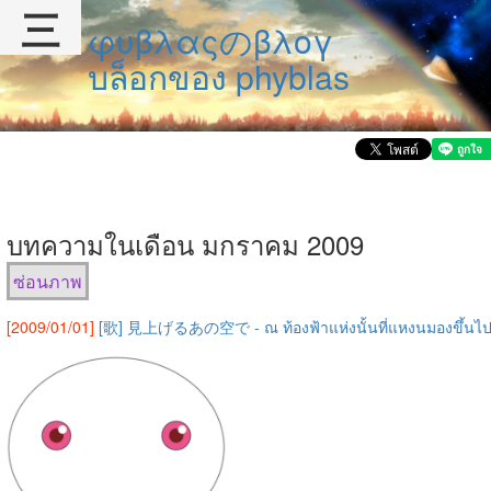
三
φυβλαςのβλογ
บล็อกของ phyblas
บทความในเดือน มกราคม 2009
ซ่อนภาพ
[2009/01/01]
[歌] 見上げるあの空で - ณ ท้องฟ้าแห่งนั้นที่แหงนมองขึ้นไ