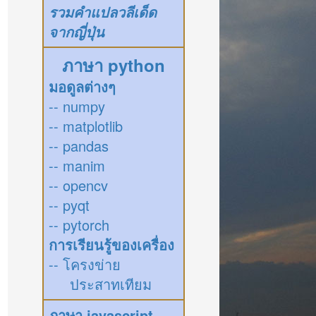
รวมคำแปลวลีเด็ด
จากญี่ปุ่น
ภาษา python
มอดูลต่างๆ
-- numpy
-- matplotlib
-- pandas
-- manim
-- opencv
-- pyqt
-- pytorch
การเรียนรู้ของเครื่อง
-- โครงข่าย
ประสาทเทียม
ภาษา javascript