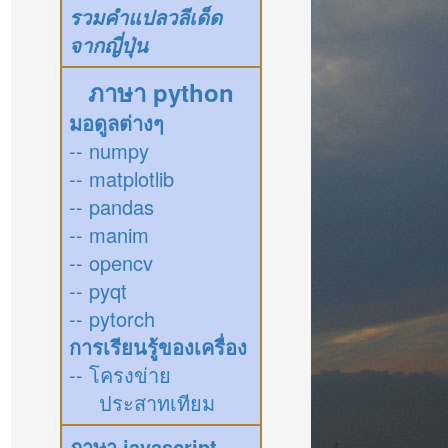
รวมคำแปลวลีเด็ด
จากญี่ปุ่น
ภาษา python
มอดูลต่างๆ
-- numpy
-- matplotlib
-- pandas
-- manim
-- opencv
-- pyqt
-- pytorch
การเรียนรู้ของเครื่อง
-- โครงข่าย
ประสาทเทียม
ภาษา javascript