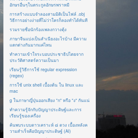
อักษรอื่นๆในตระกูลอักษรพราหมี
การสร้างแบบจำลองสามมิติเป็นไฟล์ .obj
วิธีการอย่างง่ายที่ไม่ว่าใครก็ลองทำได้ทันที
รวมรายชื่อนักร้องเพลงกวางตุ้ง
ภาษาจีนแบ่งเป็นสำเนียงอะไรบ้าง มีความ
แตกต่างกันมากแค่ไหน
ทำความเข้าใจระบอบประชาธิปไตยจาก
ประวัติศาสตร์ความเป็นมา
เรียนรู้วิธีการใช้ regular expression
(regex)
การใช้ unix shell เบื้องต้น ใน linux และ
mac
g ในภาษาญี่ปุ่นออกเสียง "ก" หรือ "ง" กันแน่
ทำความรู้จักกับปัญญาประดิษฐ์และการ
เรียนรู้ของเครื่อง
ค้นพบระบบดาวเคราะห์ ๘ ดวง เบื้องหลังค
วามสำเร็จคือปัญญาประดิษฐ์ (AI)