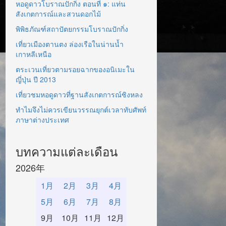
หอดูดาวโบราณปักกิ่ง ตอนที่ ๑: แท่น
สังเกตการณ์และสวนดอกไม้
พิพิธภัณฑ์สถาปัตยกรรมโบราณปักกิ่ง
เที่ยวเมืองตานตง ล่องเรือในน่านน้ำ
เกาหลีเหนือ
ตระเวนเที่ยวตามรอยฉากของอนิเมะใน
ญี่ปุ่น ปี 2013
เที่ยวชมหอดูดาวที่ฐานสังเกตการณ์ซิงหลง
ทำไมจึงไม่ควรเขียนวรรณยุกต์เวลาทับศัพท์
ภาษาต่างประเทศ
บทความแต่ละเดือน
2026年
1月
2月
3月
4月
5月
6月
7月
8月
9月
10月
11月
12月