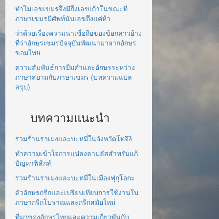
ทำไมเลขเขมรจึงมีถึงเลขเก้าในขณะที่
ภาษาเขมรมีศัพท์นับเลขถึงแค่ห้า
ว่าด้วยเรื่องความน่าเชื่อถือของข้อกล่าวอ้าง
ที่ว่าอักษรเขมรปัจจุบันพัฒนามาจากอักษร
ขอมไทย
ความสัมพันธ์การยืมคำและอักษรระหว่าง
ภาษาสยามกับภาษาเขมร (บทความแปล
สรุป)
บทความแนะนำ
รวมร้านราเมงและบะหมี่ในจังหวัดโทจิงิ
ทำความเข้าใจการแปลงลาปลัสสำหรับแก้
ปัญหาฟิสิกส์
รวมร้านราเมงและบะหมี่ในเมืองฟุกุโอกะ
ตัวอักษรกรีกและเปรียบเทียบการใช้งานใน
ภาษากรีกโบราณและกรีกสมัยใหม่
ที่มาของอักษรไทยและความเกี่ยวพันกับ