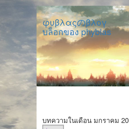
φυβλαςのβλογ
บล็อกของ phyblas
บทความในเดือน มกราคม 20