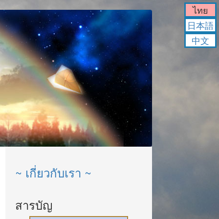
ไทย
日本語
中文
~ เกี่ยวกับเรา ~
สารบัญ