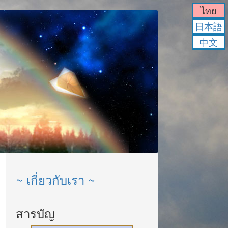
ไทย
日本語
中文
~ เกี่ยวกับเรา ~
สารบัญ