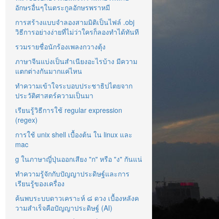
อักษรอื่นๆในตระกูลอักษรพราหมี
การสร้างแบบจำลองสามมิติเป็นไฟล์ .obj
วิธีการอย่างง่ายที่ไม่ว่าใครก็ลองทำได้ทันที
รวมรายชื่อนักร้องเพลงกวางตุ้ง
ภาษาจีนแบ่งเป็นสำเนียงอะไรบ้าง มีความ
แตกต่างกันมากแค่ไหน
ทำความเข้าใจระบอบประชาธิปไตยจาก
ประวัติศาสตร์ความเป็นมา
เรียนรู้วิธีการใช้ regular expression
(regex)
การใช้ unix shell เบื้องต้น ใน linux และ
mac
g ในภาษาญี่ปุ่นออกเสียง "ก" หรือ "ง" กันแน่
ทำความรู้จักกับปัญญาประดิษฐ์และการ
เรียนรู้ของเครื่อง
ค้นพบระบบดาวเคราะห์ ๘ ดวง เบื้องหลังค
วามสำเร็จคือปัญญาประดิษฐ์ (AI)