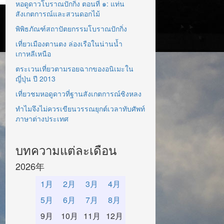
หอดูดาวโบราณปักกิ่ง ตอนที่ ๑: แท่น
สังเกตการณ์และสวนดอกไม้
พิพิธภัณฑ์สถาปัตยกรรมโบราณปักกิ่ง
เที่ยวเมืองตานตง ล่องเรือในน่านน้ำ
เกาหลีเหนือ
ตระเวนเที่ยวตามรอยฉากของอนิเมะใน
ญี่ปุ่น ปี 2013
เที่ยวชมหอดูดาวที่ฐานสังเกตการณ์ซิงหลง
ทำไมจึงไม่ควรเขียนวรรณยุกต์เวลาทับศัพท์
ภาษาต่างประเทศ
บทความแต่ละเดือน
2026年
1月
2月
3月
4月
5月
6月
7月
8月
9月
10月
11月
12月