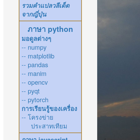
รวมคำแปลวลีเด็ด
จากญี่ปุ่น
ภาษา python
มอดูลต่างๆ
-- numpy
-- matplotlib
-- pandas
-- manim
-- opencv
-- pyqt
-- pytorch
การเรียนรู้ของเครื่อง
-- โครงข่าย
ประสาทเทียม
ภาษา javascript