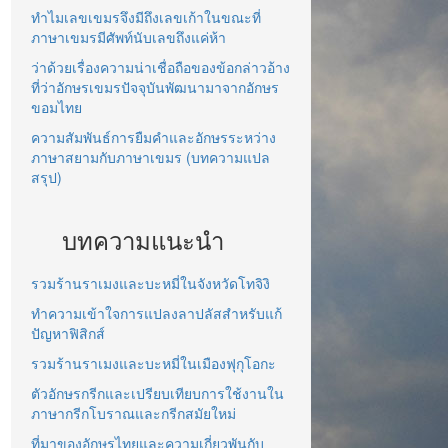
ทำไมเลขเขมรจึงมีถึงเลขเก้าในขณะที่
ภาษาเขมรมีศัพท์นับเลขถึงแค่ห้า
ว่าด้วยเรื่องความน่าเชื่อถือของข้อกล่าวอ้าง
ที่ว่าอักษรเขมรปัจจุบันพัฒนามาจากอักษร
ขอมไทย
ความสัมพันธ์การยืมคำและอักษรระหว่าง
ภาษาสยามกับภาษาเขมร (บทความแปล
สรุป)
บทความแนะนำ
รวมร้านราเมงและบะหมี่ในจังหวัดโทจิงิ
ทำความเข้าใจการแปลงลาปลัสสำหรับแก้
ปัญหาฟิสิกส์
รวมร้านราเมงและบะหมี่ในเมืองฟุกุโอกะ
ตัวอักษรกรีกและเปรียบเทียบการใช้งานใน
ภาษากรีกโบราณและกรีกสมัยใหม่
ที่มาของอักษรไทยและความเกี่ยวพันกับ