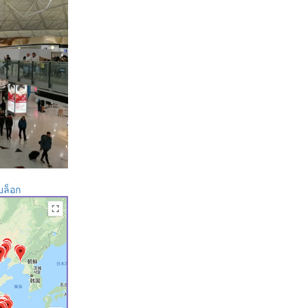
บล็อก