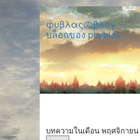
φυβλαςのβλογ
บล็อกของ phyblas
บทความในเดือน พฤศจิกายน