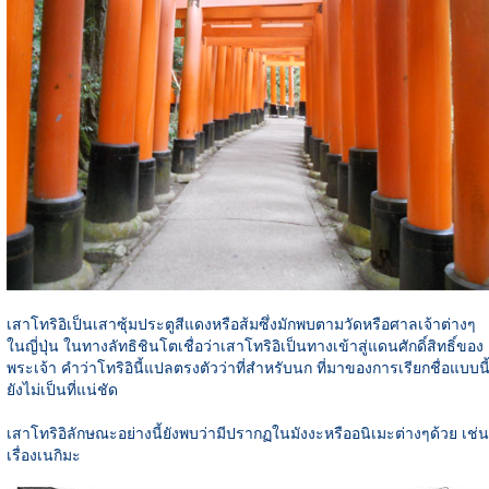
เสาโทริอิเป็นเสาซุ้มประตูสีแดงหรือส้มซึ่งมักพบตามวัดหรือศาลเจ้าต่างๆ
ในญี่ปุ่น ในทางลัทธิชินโตเชื่อว่าเสาโทริอิเป็นทางเข้าสู่แดนศักดิ์สิทธิ์ของ
พระเจ้า คำว่าโทริอินี้แปลตรงตัวว่าที่สำหรับนก ที่มาของการเรียกชื่อแบบนี
ยังไม่เป็นที่แน่ชัด
เสาโทริอิลักษณะอย่างนี้ยังพบว่ามีปรากฏในมังงะหรืออนิเมะต่างๆด้วย เช่น
เรื่องเนกิมะ