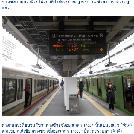
ชานชลาก็พบว่ามีรถไฟรอบที่กำลังจะออกอยู่ ๒ ขบวน ซึ่งต่างก็จอดรออยู่
แล้ว
ต่างกันตรงที่ขบวนสีขาวทางซ้ายซึ่งออกเวลา 14:34 นั้นเป็นรถเร็ว (快速)
ส่วนขบวนสีเขียวทางขวาซึ่งออกเวลา 14:37 เป็นรถธรรมดา (普通)