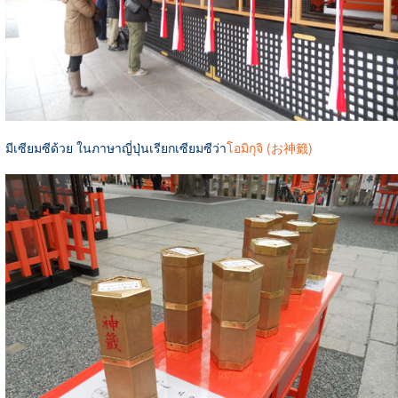
มีเซียมซีด้วย ในภาษาญี่ปุ่นเรียกเซียมซีว่า
โอมิกุจิ (お神籤)