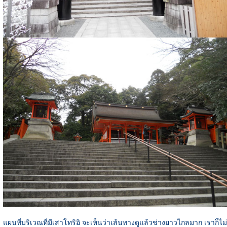
แผนที่บริเวณที่มีเสาโทริอิ จะเห็นว่าเส้นทางดูแล้วช่างยาวไกลมาก เราก็ไม่