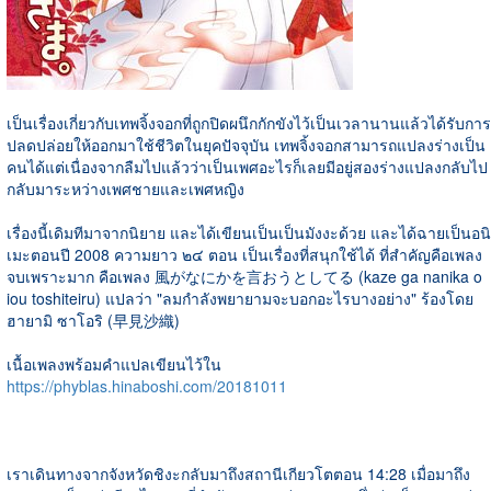
เป็นเรื่องเกี่ยวกับเทพจิ้งจอกที่ถูกปิดผนึกกักขังไว้เป็นเวลานานแล้วได้รับการ
ปลดปล่อยให้ออกมาใช้ชีวิตในยุคปัจจุบัน เทพจิ้งจอกสามารถแปลงร่างเป็น
คนได้แต่เนื่องจากลืมไปแล้วว่าเป็นเพศอะไรก็เลยมีอยู่สองร่างแปลงกลับไป
กลับมาระหว่างเพศชายและเพศหญิง
เรื่องนี้เดิมทีมาจากนิยาย และได้เขียนเป็นเป็นมังงะด้วย และได้ฉายเป็นอนิ
เมะตอนปี 2008 ความยาว ๒๔ ตอน เป็นเรื่องที่สนุกใช้ได้ ที่สำคัญคือเพลง
จบเพราะมาก คือเพลง 風がなにかを言おうとしてる (kaze ga nanika o
iou toshiteiru) แปลว่า "ลมกำลังพยายามจะบอกอะไรบางอย่าง" ร้องโดย
ฮายามิ ซาโอริ (早見沙織)
เนื้อเพลงพร้อมคำแปลเขียนไว้ใน
https://phyblas.hinaboshi.com/20181011
เราเดินทางจากจังหวัดชิงะกลับมาถึงสถานีเกียวโตตอน 14:28 เมื่อมาถึง