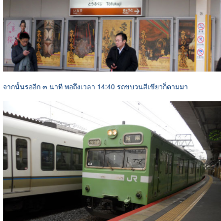
จากนั้นรออีก ๓ นาที พอถึงเวลา 14:40 รถขบวนสีเขียวก็ตามมา