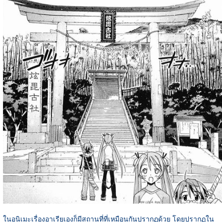
ในอนิเมะเรื่องอาเรียเองก็มีสถานที่ที่เหมือนกันปรากฏด้วย โดยปรากฏใน