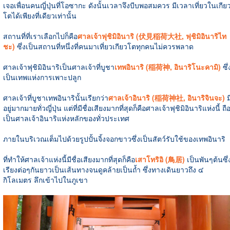
เจอเพื่อนคนญี่ปุ่นที่โอซากะ ดังนั้นเวลาจึงบีบพอสมควร มีเวลาเที่ยวในเกีย
โตได้เพียงที่เดียวเท่านั้น
สถานที่ที่เราเลือกไปก็คือ
ศาลเจ้าฟุชิมิอินาริ (伏見稲荷大社, ฟุชิมิอินาริไท
ชะ)
ซึ่งเป็นสถานที่หนึ่งที่คนมาเที่ยวเกียวโตทุกคนไม่ควรพลาด
ศาลเจ้าฟุชิมิอินาริเป็นศาลเจ้าที่บูชา
เทพอินาริ (稲荷神, อินาริโนะคามิ)
ซึ่
เป็นเทพแห่งการเพาะปลูก
ศาลเจ้าที่บูชาเทพอินารินั้นเรียกว่า
ศาลเจ้าอินาริ (稲荷神社, อินาริจินจะ)
ม
อยู่มากมายทั่วญี่ปุ่น แต่ที่มีชื่อเสียงมากที่สุดก็คือศาลเจ้าฟุชิมิอินาริแห่งนี้ ถื
เป็นศาลเจ้าอินาริแห่งหลักของทั่วประเทศ
ภายในบริเวณเต็มไปด้วยรูปปั้นจิ้งจอกขาวซึ่งเป็นสัตว์รับใช้ของเทพอินาริ
ที่ทำให้ศาลเจ้าแห่งนี้มีชื่อเสียงมากที่สุดก็คือ
เสาโทริอิ (鳥居)
เป็นพันๆต้นซึ่
เรียงต่อๆกันยาวเป็นเส้นทางจนดูคล้ายเป็นถ้ำ ซึ่งทางเดินยาวถึง ๔
กิโลเมตร ลึกเข้าไปในภูเขา