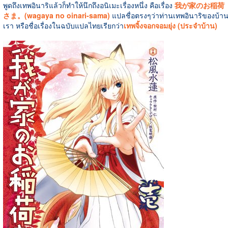
พูดถึงเทพอินาริแล้วก็ทำให้นึกถึงอนิเมะเรื่องหนึ่ง คือเรื่อง
我が家のお稲荷
さま。(wagaya no oinari-sama)
แปลชื่อตรงๆว่าท่านเทพอินาริของบ้า
เรา หรือชื่อเรื่องในฉบับแปลไทยเรียกว่า
เทพจิ้งจอกจอมยุ่ง (ประจำบ้าน)