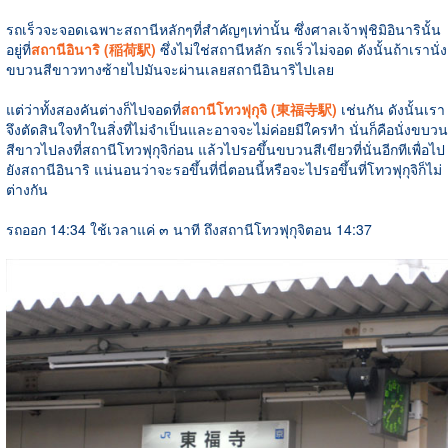
รถเร็วจะจอดเฉพาะสถานีหลักๆที่สำคัญๆเท่านั้น ซึ่งศาลเจ้าฟุชิมิอินารินั้น
อยู่ที่
สถานีอินาริ (稲荷駅)
ซึ่งไม่ใช่สถานีหลัก รถเร็วไม่จอด ดังนั้นถ้าเรานั่ง
ขบวนสีขาวทางซ้ายไปมันจะผ่านเลยสถานีอินาริไปเลย
แต่ว่าทั้งสองคันต่างก็ไปจอดที่
สถานีโทวฟุกุจิ (東福寺駅)
เช่นกัน ดังนั้นเรา
จึงตัดสินใจทำในสิ่งที่ไม่จำเป็นและอาจจะไม่ค่อยมีใครทำ นั่นก็คือนั่งขบวน
สีขาวไปลงที่สถานีโทวฟุกุจิก่อน แล้วไปรอขึ้นขบวนสีเขียวที่นั่นอีกทีเพื่อไป
ยังสถานีอินาริ แน่นอนว่าจะรอขึ้นที่นี่ตอนนี้หรือจะไปรอขึ้นที่โทวฟุกุจิก็ไม่
ต่างกัน
รถออก 14:34 ใช้เวลาแค่ ๓ นาที ถึงสถานีโทวฟุกุจิตอน 14:37