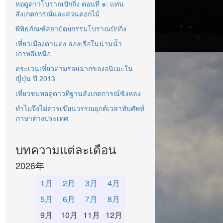
หอดูดาวโบราณปักกิ่ง ตอนที่ ๑: แท่น
สังเกตการณ์และสวนดอกไม้
พิพิธภัณฑ์สถาปัตยกรรมโบราณปักกิ่ง
เที่ยวเมืองตานตง ล่องเรือในน่านน้ำ
เกาหลีเหนือ
ตระเวนเที่ยวตามรอยฉากของอนิเมะใน
ญี่ปุ่น ปี 2013
เที่ยวชมหอดูดาวที่ฐานสังเกตการณ์ซิงหลง
ทำไมจึงไม่ควรเขียนวรรณยุกต์เวลาทับศัพท์
ภาษาต่างประเทศ
บทความแต่ละเดือน
2026年
1月
2月
3月
4月
5月
6月
7月
8月
9月
10月
11月
12月