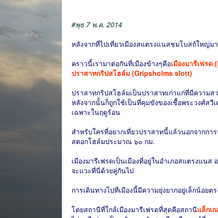
#พุธ 7 พ.ค. 2014
หลังจากที่ไปเที่ยวเมืองสแตรงแนสชมโบสถ์ใหญ่ม
คราวนี้เรามาต่อกันที่เมืองข้างๆคือ
เมืองมารีเฟรด 
ปราสาทกริปสโฮล์ม (Gripsholms slott)
ปราสาทกริปสโฮล์มเป็นปราสาทเก่าแก่ที่มีความสวย
หลังจากนั้นก็ถูกใช้เป็นที่คุมขังของเชื้อพระวงศ์สวี
เฉพาะในฤดูร้อน
สำหรับใครที่อยากเที่ยวปราสาทนี้แล้วนอกจากการนั่ง
สตอกโฮล์มประมาณ ๖๐ กม.
เมืองมารีเฟรดเป็นเมืองที่อยู่ในอำเภอสแตรงแนส 
จะแวะที่นี่ด้วยคู่กันไป
การเดินทางไปที่เมืองนี้มีความยุ่งยากอยู่เล็กน้อย
โดยสถานีที่ใกล้เมืองมารีเฟรดที่สุดคือสถานี
แล็กเก