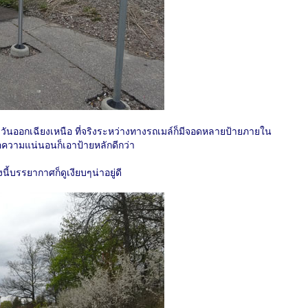
ตะวันออกเฉียงเหนือ ที่จริงระหว่างทางรถเมล์ก็มีจอดหลายป้ายภายใน
ื่อความแน่นอนก็เอาป้ายหลักดีกว่า
้บรรยากาศก็ดูเงียบๆน่าอยู่ดี