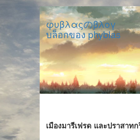
φυβλαςのβλογ
บล็อกของ phyblas
เมืองมารีเฟรด และปราสาทก