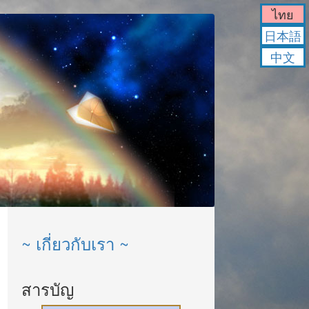
ไทย
日本語
中文
~ เกี่ยวกับเรา ~
สารบัญ