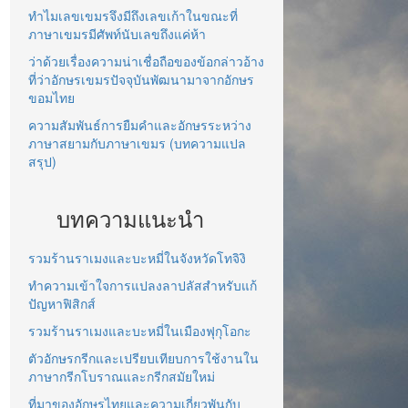
ทำไมเลขเขมรจึงมีถึงเลขเก้าในขณะที่
ภาษาเขมรมีศัพท์นับเลขถึงแค่ห้า
ว่าด้วยเรื่องความน่าเชื่อถือของข้อกล่าวอ้าง
ที่ว่าอักษรเขมรปัจจุบันพัฒนามาจากอักษร
ขอมไทย
ความสัมพันธ์การยืมคำและอักษรระหว่าง
ภาษาสยามกับภาษาเขมร (บทความแปล
สรุป)
บทความแนะนำ
รวมร้านราเมงและบะหมี่ในจังหวัดโทจิงิ
ทำความเข้าใจการแปลงลาปลัสสำหรับแก้
ปัญหาฟิสิกส์
รวมร้านราเมงและบะหมี่ในเมืองฟุกุโอกะ
ตัวอักษรกรีกและเปรียบเทียบการใช้งานใน
ภาษากรีกโบราณและกรีกสมัยใหม่
ที่มาของอักษรไทยและความเกี่ยวพันกับ