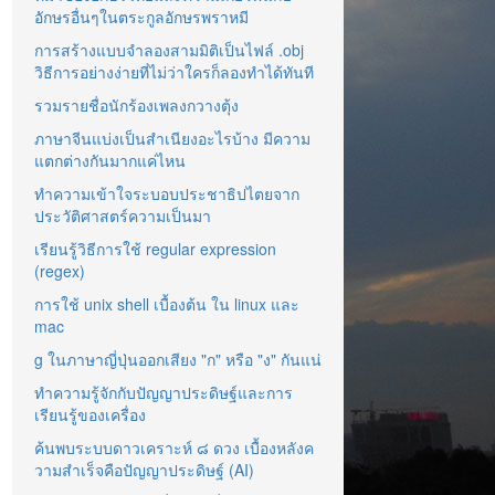
อักษรอื่นๆในตระกูลอักษรพราหมี
การสร้างแบบจำลองสามมิติเป็นไฟล์ .obj
วิธีการอย่างง่ายที่ไม่ว่าใครก็ลองทำได้ทันที
รวมรายชื่อนักร้องเพลงกวางตุ้ง
ภาษาจีนแบ่งเป็นสำเนียงอะไรบ้าง มีความ
แตกต่างกันมากแค่ไหน
ทำความเข้าใจระบอบประชาธิปไตยจาก
ประวัติศาสตร์ความเป็นมา
เรียนรู้วิธีการใช้ regular expression
(regex)
การใช้ unix shell เบื้องต้น ใน linux และ
mac
g ในภาษาญี่ปุ่นออกเสียง "ก" หรือ "ง" กันแน่
ทำความรู้จักกับปัญญาประดิษฐ์และการ
เรียนรู้ของเครื่อง
ค้นพบระบบดาวเคราะห์ ๘ ดวง เบื้องหลังค
วามสำเร็จคือปัญญาประดิษฐ์ (AI)