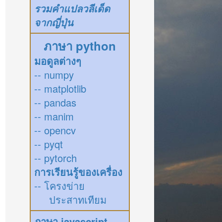
รวมคำแปลวลีเด็ด
จากญี่ปุ่น
ภาษา python
มอดูลต่างๆ
-- numpy
-- matplotlib
-- pandas
-- manim
-- opencv
-- pyqt
-- pytorch
การเรียนรู้ของเครื่อง
-- โครงข่าย
ประสาทเทียม
ภาษา javascript