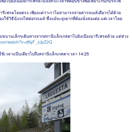
เพื่อไปยังเมืองมารีเฟรดในจังหวะเวลาที่ค่อนข้างพอเหมาะกันกับรถไฟ
ีเฟรดโดยตรง เพียงแต่ว่าเราไม่สามารถจ่ายค่ารถเมล์เดี่ยวๆได้ด้วย
้องใช้วิธีนั่งรถไฟต่อรถเมล์ ซึ่งแม้จะยุ่งยากที่ต้องนั่งสองต่อ แต่เวลาโดย
ขบวนเล็กๆเดินทางจากสถานีแล็กเกสตาไปยังเมืองมารีเฟรดด้วย แต่ช่วง
e.com/watch?v=dKyF_xJpZ2Q
ช้เวลาแป๊บเดียวไปถึงสถานีแล็กเกสตาเวลา 14:25