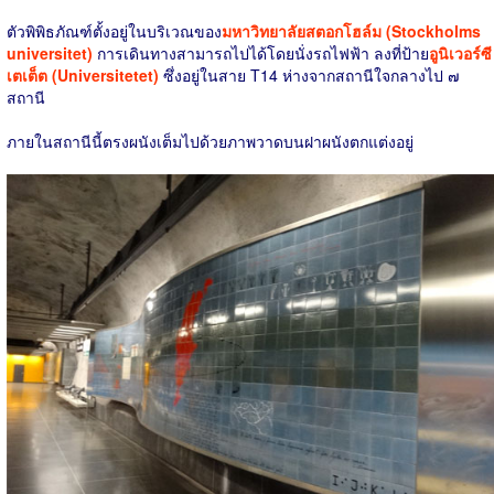
ตัวพิพิธภัณฑ์ตั้งอยู่ในบริเวณของ
มหาวิทยาลัยสตอกโฮล์ม (Stockholms
universitet)
การเดินทางสามารถไปได้โดยนั่งรถไฟฟ้า ลงที่ป้าย
อูนิเวอร์ซี
เตเต็ต (Universitetet)
ซึ่งอยู่ในสาย T14 ห่างจากสถานีใจกลางไป ๗
สถานี
ภายในสถานีนี้ตรงผนังเต็มไปด้วยภาพวาดบนฝาผนังตกแต่งอยู่