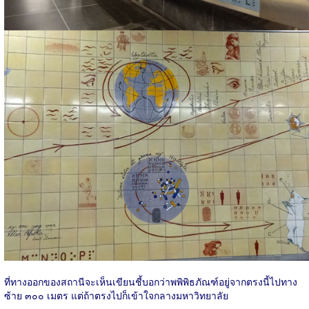
ที่ทางออกของสถานีจะเห็นเขียนชี้บอกว่าพพิพิธภัณฑ์อยู่จากตรงนี้ไปทาง
ซ้าย ๓๐๐ เมตร แต่ถ้าตรงไปก็เข้าใจกลางมหาวิทยาลัย