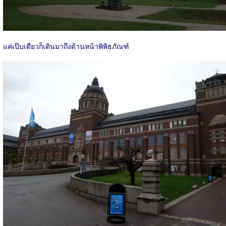
แค่เป๊บเดียวก็เดินมาถึงด้านหน้าพิพิธภัณฑ์