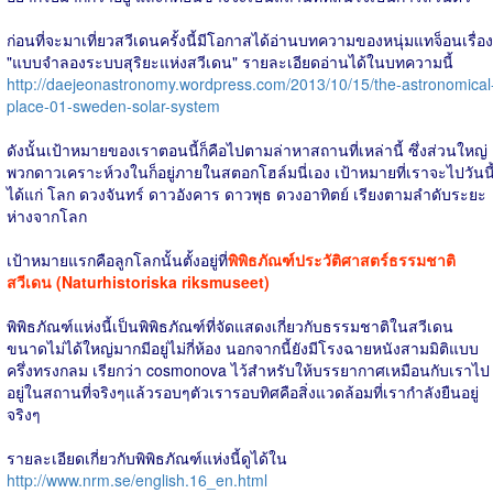
ก่อนที่จะมาเที่ยวสวีเดนครั้งนี้มีโอกาสได้อ่านบทความของหนุ่มแทจ็อนเรื่อง
"แบบจำลองระบบสุริยะแห่งสวีเดน" รายละเอียดอ่านได้ในบทความนี้
http://daejeonastronomy.wordpress.com/2013/10/15/the-astronomical
place-01-sweden-solar-system
ดังนั้นเป้าหมายของเราตอนนี้ก็คือไปตามล่าหาสถานที่เหล่านี้ ซึ่งส่วนใหญ่
พวกดาวเคราะห์วงในก็อยู่ภายในสตอกโฮล์มนี่เอง เป้าหมายที่เราจะไปวันนี
ได้แก่ โลก ดวงจันทร์ ดาวอังคาร ดาวพุธ ดวงอาทิตย์ เรียงตามลำดับระยะ
ห่างจากโลก
เป้าหมายแรกคือลูกโลกนั้นตั้งอยู่ที่
พิพิธภัณฑ์ประวัติศาสตร์ธรรมชาติ
สวีเดน (Naturhistoriska riksmuseet)
พิพิธภัณฑ์แห่งนี้เป็นพิพิธภัณฑ์ที่จัดแสดงเกี่ยวกับธรรมชาติในสวีเดน
ขนาดไม่ได้ใหญ่มากมีอยู่ไม่กี่ห้อง นอกจากนี้ยังมีโรงฉายหนังสามมิติแบบ
ครึ่งทรงกลม เรียกว่า cosmonova ไว้สำหรับให้บรรยากาศเหมือนกับเราไป
อยู่ในสถานที่จริงๆแล้วรอบๆตัวเรารอบทิศคือสิ่งแวดล้อมที่เรากำลังยืนอยู่
จริงๆ
รายละเอียดเกี่ยวกับพิพิธภัณฑ์แห่งนี้ดูได้ใน
http://www.nrm.se/english.16_en.html