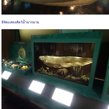
มีจัดแสดงสัตว์น้ำมากมาย