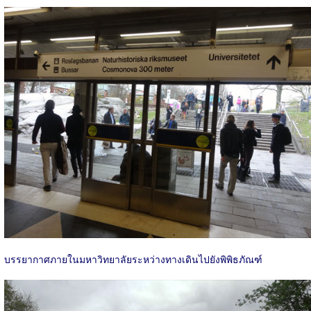
บรรยากาศภายในมหาวิทยาลัยระหว่างทางเดินไปยังพิพิธภัณฑ์