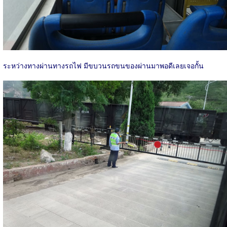
ระหว่างทางผ่านทางรถไฟ มีขบวนรถขนของผ่านมาพอดีเลยเจอกั้น