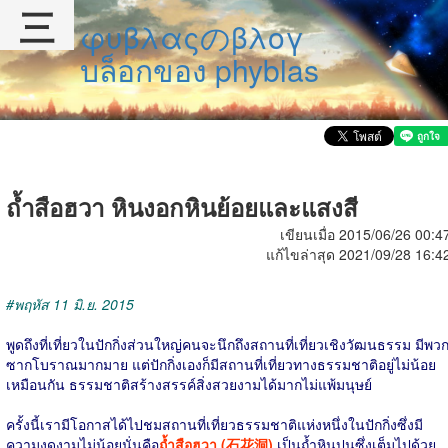
三
φυβλαςのβλογ
บล็อกของ phyblas
ถ้ำสือฮวา หินงอกหินย้อยและแสงสี
เขียนเมื่อ 2015/06/26 00:4
แก้ไขล่าสุด 2021/09/28 16:4
#พฤหัส 11 มิ.ย. 2015
พูดถึงที่เที่ยวในปักกิ่งส่วนใหญ่คนจะนึกถึงสถานที่เที่ยวเชิงวัฒนธรรม มีพว
ซากโบราณมากมาย แต่ปักกิ่งเองก็มีสถานที่เที่ยวทางธรรมชาติอยู่ไม่น้อย
เหมือนกัน ธรรมชาติสร้างสรรค์สิ่งสวยงามได้มากไม่แพ้มนุษย์
ครั้งนี้เรามีโอกาสได้ไปชมสถานที่เที่ยวธรรมชาติแห่งหนึ่งในปักกิ่งซึ่งมี
ความงดงามไม่น้อยนั่นคือ
ถ้ำสือฮวา (石花洞)
เป็นถ้ำหินปูนซึ่งเต็มไปด้วย