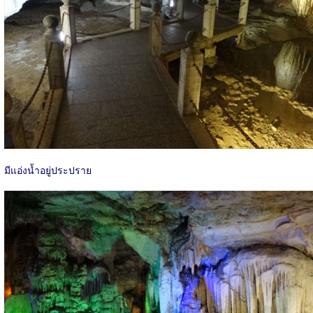
มีแอ่งน้ำอยู่ประปราย