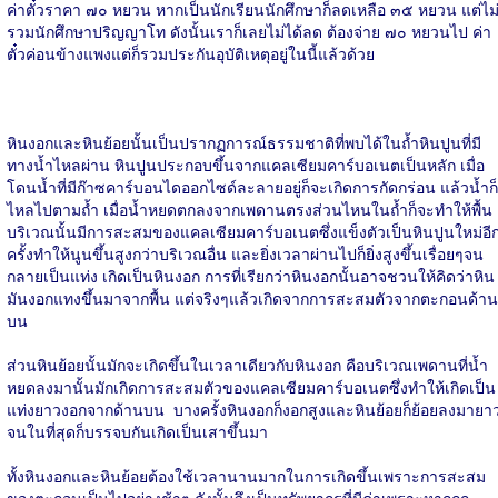
ค่าตั๋วราคา ๗๐ หยวน หากเป็นนักเรียนนักศึกษาก็ลดเหลือ ๓๕ หยวน แต่ไม
รวมนักศึกษาปริญญาโท ดังนั้นเราก็เลยไม่ได้ลด ต้องจ่าย ๗๐ หยวนไป ค่า
ตั๋วค่อนข้างแพงแต่ก็รวมประกันอุบัติเหตุอยู่ในนี้แล้วด้วย
หินงอกและหินย้อยนั้นเป็นปรากฏการณ์ธรรมชาติที่พบได้ในถ้ำหินปูนที่มี
ทางน้ำไหลผ่าน หินปูนประกอบขึ้นจากแคลเซียมคาร์บอเนตเป็นหลัก เมื่อ
โดนน้ำที่มีก๊าซคาร์บอนไดออกไซด์ละลายอยู่ก็จะเกิดการกัดกร่อน แล้วน้ำก็
ไหลไปตามถ้ำ เมื่อน้ำหยดตกลงจากเพดานตรงส่วนไหนในถ้ำก็จะทำให้พื้น
บริเวณนั้นมีการสะสมของแคลเซียมคาร์บอเนตซึ่งแข็งตัวเป็นหินปูนใหม่อี
ครั้งทำให้นูนขึ้นสูงกว่าบริเวณอื่น และยิ่งเวลาผ่านไปก็ยิ่งสูงขึ้นเรื่อยๆจน
กลายเป็นแท่ง เกิดเป็นหินงอก การที่เรียกว่าหินงอกนั้นอาจชวนให้คิดว่าหิน
มันงอกแทงขึ้นมาจากพื้น แต่จริงๆแล้วเกิดจากการสะสมตัวจากตะกอนด้าน
บน
ส่วนหินย้อยนั้นมักจะเกิดขึ้นในเวลาเดียวกับหินงอก คือบริเวณเพดานที่น้ำ
หยดลงมานั้นมักเกิดการสะสมตัวของแคลเซียมคาร์บอเนตซึ่งทำให้เกิดเป็น
แท่งยาวงอกจากด้านบน บางครั้งหินงอกก็งอกสูงและหินย้อยก็ย้อยลงมายา
จนในที่สุดก็บรรจบกันเกิดเป็นเสาขึ้นมา
ทั้งหินงอกและหินย้อยต้องใช้เวลานานมากในการเกิดขึ้นเพราะการสะสม