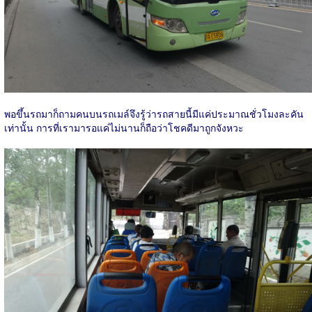
พอขึ้นรถมาก็ถามคนบนรถเมล์จึงรู้ว่ารถสายนี้มีแค่ประมาณชั่วโมงละคัน
เท่านั้น การที่เรามารอแค่ไม่นานก็ถือว่าโชคดีมาถูกจังหวะ