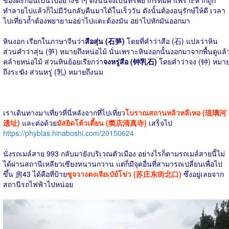
ของตะกอนเป็นไปอย่างช้าๆ ดังนั้นจึงเป็นทรัพยากรที่มีค่าเพราะหากถูก
ทำลายไปแล้วก็ไม่มีวันกลับคืนมาได้ในเร็ววัน ดังนั้นต้องอนุรักษ์ให้ดี เวลา
ไปเที่ยวถ้ำต้องพยายามอย่าไปแตะต้องมัน อย่าไปหักมันออกมา
หินงอก เรียกในภาษาจีนว่า
สือสุ่น (石笋)
โดยที่คำว่าสือ (石) แปลว่าหิน
ส่วนคำว่าสุ่น (笋) หมายถึงหน่อไม้ นั่นเพราะหินงอกนั้นงอกมาจากพื้นดูแล้
คล้ายหน่อไม้ ส่วนหินย้อยเรียกว่า
จงหรู่สือ (钟乳石)
โดยคำว่าจง (钟) หมา
ถึงระฆัง ส่วนหรู่ (乳) หมายถึงนม
เราเดินทางมาเที่ยวที่นี่หลังจากที่ไปเที่ยว
โบราณสถานหลิวหลีเหอ (琉璃河
遗址)
และต่อด้วย
มัสยิดโต้วเตี้ยน (窦店清真寺)
เสร็จไป
https://phyblas.hinaboshi.com/20150624
นั่งรถเมล์สาย 993 กลับมายังบริเวณตัวเมือง อย่างไรก็ตามรถเมล์สายนี้ไม่
ได้ผ่านสถานีเหลียวเซียงหนานกวาน แต่ก็มีจุดอื่นที่สามารถเปลี่ยนเพื่อไป
ขึ้น 房43 ได้คือที่ป้าย
ซูจวางตงเจียเป๋ย์โข่ว (苏庄东街北口)
ซึ่งอยู่เลยจาก
สถานีรถไฟฟ้าไปหน่อย