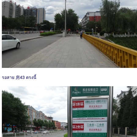
รอสาย 房43 ตรงนี้