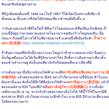
หินงอกหินย้อยดูสวยงาม
ที่นี่ถูกค้นพบตั้งแต่ปี 1446 และในปี 1987 ก็ได้เปิดเป็นสถานที่เที่ยว มี
ทั้งหมด ๗ ชั้นแต่ว่าที่เปิดให้นักท่องเที่ยวเข้าชมคือถึงชั้น ๔
ว่ากันตามตรงแล้วที่นี่ไม่ใช่ถ้ำที่มีอะไรโดดเด่นและมีชื่อเสียงเป็นพิเศษ ถ้ำ
แบบนี้มีอยู่มากมายหลายแห่งภายในอาณาเขตอันกว้างใหญ่ของจีน เมื่อ
ก่อนเราก็เคยมีโอกาสได้ไปเที่ยวชมมาแล้วแห่งหนึ่งที่เมืองจินหัว
ถ้ำซวาง
หลง (双龙洞)
https://phyblas.hinaboshi.com/20120123
ถ้ำสือฮวาของที่ปักกิ่งนี้สวยกว่าและใหญ่กว่าถ้ำซวางหลงมากนัก ถึงอย่าง
นั้นก็ดูเหมือนจะไม่ได้เป็นที่รู้จักมากเท่าไหร่ อีกทั้งการเดินทางมาเที่ยวนั้น
ค่อนข้างลำบากอยู่ ดังนั้นคนที่มาปักกิ่งก็น้อยคนที่จะมาเที่ยวที่นี่
การเดินทางมาถึงนี่อาจนั่งรถไฟฟ้ามาลงที่
สถานีเหลียงเซียงหนานกวาน (
乡南关站)
แล้วต่อรถเมล์สาย 房43 อย่างไรก็ตามรถสายนี้มีน้อย ชั่วโมงละ
คันเท่านั้นเอง ดังนั้นก็มีอีกวิธีคือนั่งรถไฟฟ้าลง
สถานีซูจวาง (苏庄站)
แล้วก็
ต่อรถเมล์สาย 833 ไปลงที่ป้าย
สือฮวาต้งลู่โข่ว (石花洞路口)
จากนั้นยัง
เหลือระยะอีก ๔ กม. หารถรับจ้างต่อจากตรงนั้นไปได้ วิธีนี้ไว้ใช้ในกรณีที่
ตกรถสาย 房43 แล้วไม่อยากรอนานอีกชั่วโมง สาย 833 มีจำนวนเที่ยวเยอ
ไม่ต้องรอนานมาก