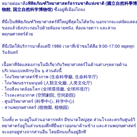
หมายต่อมาคือ
พิพิธภัณฑ์วิทยาศาสตร์ธรรมชาติแห่งชาติ (國立自然科學博
物館, 国立自然科学博物馆)
ซึ่งอยู่ที่เมืองไถจง
ที่นี่เป็นพิพิธภัณฑ์วิทยาศาสตร์ที่ใหญ่ที่สุดในไต้หวัน นอกจากจะแค่จัดแสด
ของแล้วยังประกอบไปด้วยห้องฉายหนัง, ห้องฉายดาว และสวน
พฤกษศาสตร์ด้วย
ที่นี่เปิดให้บริการมาตั้งแต่ปี 1986 เวลาที่เข้าชมได้คือ 9:00-17:00 หยุดทุก
วันจันทร์
เนื้อหาที่จัดแสดงภายในมีเกี่ยวกับวิทยาศาสตร์ในด้านต่างๆหลายด้าน
บริเวณแบ่งหลักๆเป็น ๖ ส่วนดังนี้
- โถงวิทยาศาสตร์ชีวภาพ (生命科學廳, 生命科学厅)
- โถงวัฒนธรรมมนุษย์ (人類文化廳, 人类文化厅)
- โถงสิ่งแวดล้อมโลก (全球環境廳, 全球环境厅)
- โรงละครอวกาศ (空間劇院, 空间剧院)
- ศูนย์วิทยาศาตร์ (科學中心, 科学中心)
- สวนพฤกษศาสตร์ (植物園, 植物园)
โถงทั้ง ๓ จะอยู่ในส่วนอาคารหลัก มีขนาดใหญ่สุด ส่วนโรงละครกับศูนย์วิ
ทยาศาตร์อยู่ในส่วนของตึกที่ยื่นยาวออกมาด้านข้าง และสวนพฤกษศาสตร์
จะแยกอยู่ห่างจากส่วนอื่น โดยมีถนนกั้นอยู่อีกที