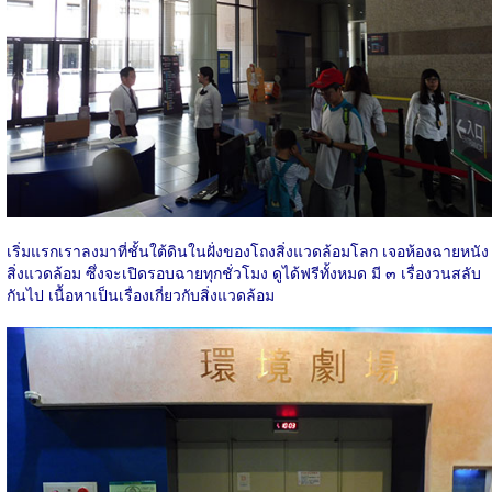
เริ่มแรกเราลงมาที่ชั้นใต้ดินในฝั่งของโถงสิ่งแวดล้อมโลก เจอห้องฉายหนัง
สิ่งแวดล้อม ซึ่งจะเปิดรอบฉายทุกชั่วโมง ดูได้ฟรีทั้งหมด มี ๓ เรื่องวนสลับ
กันไป เนื้อหาเป็นเรื่องเกี่ยวกับสิ่งแวดล้อม