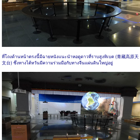
ที่โถงด้านหน้าตรงนี้มีฉายหนังแนะนำหอดูดาวที่ราบสูงทิเบต (青藏高原天
文台) ซึ่งทางไต้หวันมีความร่วมมือกับทางจีนแผ่นดินใหญ่อยู่