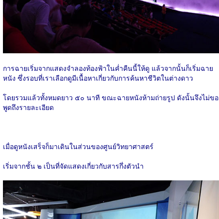
การฉายเริ่มจากแสดงจำลองท้องฟ้าในค่ำคืนนี้ให้ดู แล้วจากนั้นก็เริ่มฉาย
หนัง ซึ่งรอบที่เราเลือกดูมีเนื้อหาเกี่ยวกับการค้นหาชีวิตในต่างดาว
โดยรวมแล้วทั้งหมดยาว ๕๐ นาที ขณะฉายหนังห้ามถ่ายรูป ดังนั้นจึงไม่ขอ
พูดถึงรายละเอียด
เมื่อดูหนังเสร็จก็มาเดินในส่วนของศูนย์วิทยาศาสตร์
เริ่มจากชั้น ๒ เป็นที่จัดแสดงเกี่ยวกับสารกึ่งตัวนำ