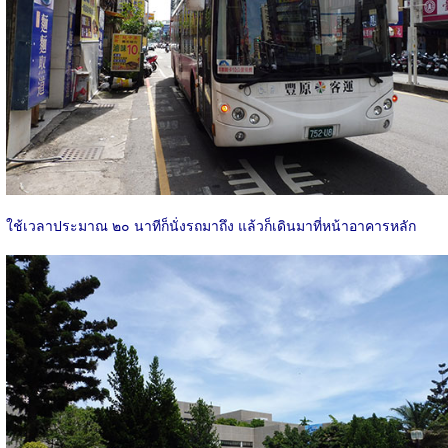
ใช้เวลาประมาณ ๒๐ นาทีก็นั่งรถมาถึง แล้วก็เดินมาที่หน้าอาคารหลัก