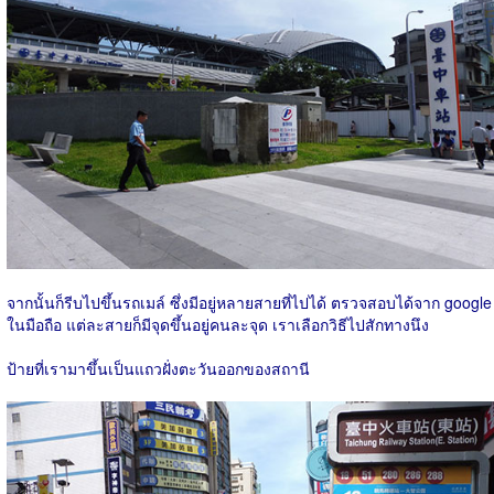
จากนั้นก็รีบไปขึ้นรถเมล์ ซึ่งมีอยู่หลายสายที่ไปได้ ตรวจสอบได้จาก google
ในมือถือ แต่ละสายก็มีจุดขึ้นอยู่คนละจุด เราเลือกวิธีไปสักทางนึง
ป้ายที่เรามาขึ้นเป็นแถวฝั่งตะวันออกของสถานี