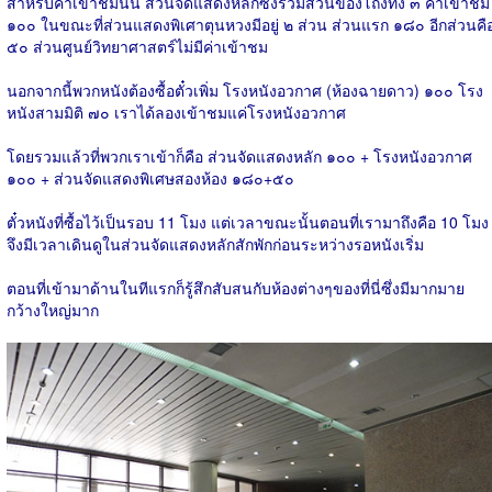
สำหรับค่าเข้าชมนั้น ส่วนจัดแสดงหลักซึ่งรวมส่วนของโถงทั้ง ๓ ค่าเข้าชม
๑๐๐ ในขณะที่ส่วนแสดงพิเศาตุนหวงมีอยู่ ๒ ส่วน ส่วนแรก ๑๘๐ อีกส่วนคื
๕๐ ส่วนศูนย์วิทยาศาสตร์ไม่มีค่าเข้าชม
นอกจากนี้พวกหนังต้องซื้อตั๋วเพิ่ม โรงหนังอวกาศ (ห้องฉายดาว) ๑๐๐ โรง
หนังสามมิติ ๗๐ เราได้ลองเข้าชมแค่โรงหนังอวกาศ
โดยรวมแล้วที่พวกเราเข้าก็คือ ส่วนจัดแสดงหลัก ๑๐๐ + โรงหนังอวกาศ
๑๐๐ + ส่วนจัดแสดงพิเศษสองห้อง ๑๘๐+๕๐
ตั๋วหนังที่ซื้อไว้เป็นรอบ 11 โมง แต่เวลาขณะนั้นตอนที่เรามาถึงคือ 10 โมง
จึงมีเวลาเดินดูในส่วนจัดแสดงหลักสักพักก่อนระหว่างรอหนังเริ่ม
ตอนที่เข้ามาด้านในทีแรกก็รู้สึกสับสนกับห้องต่างๆของที่นี่ซึ่งมีมากมาย
กว้างใหญ่มาก