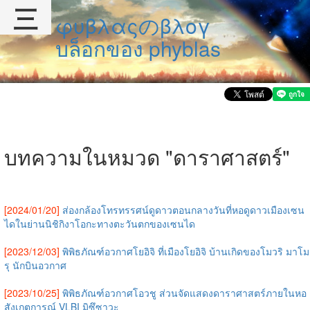
三
φυβλαςのβλογ
บล็อกของ phyblas
บทความในหมวด "ดาราศาสตร์"
[2024/01/20]
ส่องกล้องโทรทรรศน์ดูดาวตอนกลางวันที่หอดูดาวเมืองเซน
ไดในย่านนิชิกิงาโอกะทางตะวันตกของเซนได
[2023/12/03]
พิพิธภัณฑ์อวกาศโยอิจิ ที่เมืองโยอิจิ บ้านเกิดของโมวริ มาโม
รุ นักบินอวกาศ
[2023/10/25]
พิพิธภัณฑ์อวกาศโอวชู ส่วนจัดแสดงดาราศาสตร์ภายในหอ
สังเกตการณ์ VLBI มิซึซาวะ