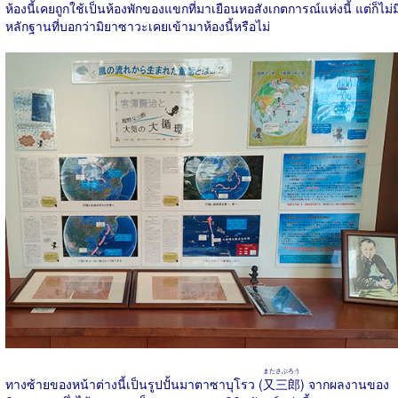
ห้องนี้เคยถูกใช้เป็นห้องพักของแขกที่มาเยือนหอสังเกตการณ์แห่งนี้ แต่ก็ไม่ม
หลักฐานที่บอกว่ามิยาซาวะเคยเข้ามาห้องนี้หรือไม่
またさぶろう
ทางซ้ายของหน้าต่างนี้เป็นรูปปั้นมาตาซาบุโรว (
又三郎
) จากผลงานของ