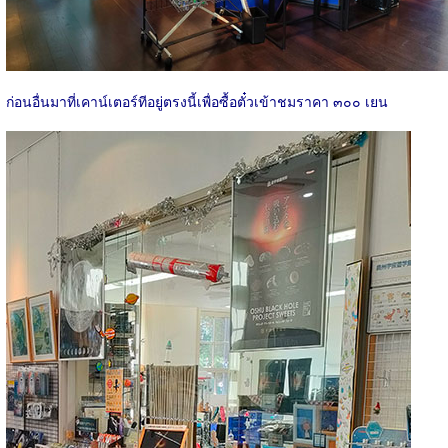
ก่อนอื่นมาที่เคาน์เตอร์ทีอยู่ตรงนี้เพื่อซื้อตั๋วเข้าชมราคา ๓๐๐ เยน