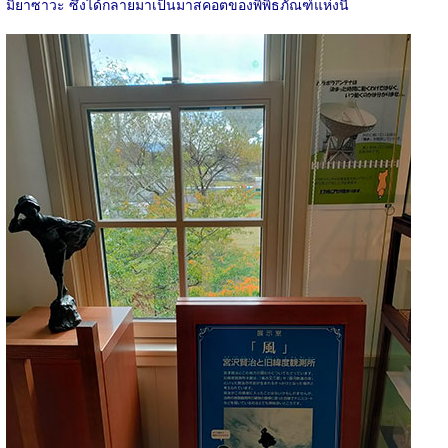
มิยาซาวะ ซึ่งได้กลายมาเป็นมาสคอตของพิพิธภัณฑ์แห่งนี้