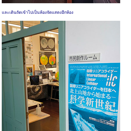
และเดินถัดเข้าไปเป็นห้องจัดแสดงอีกห้อง