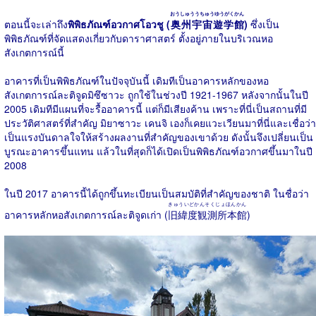
おうしゅううちゅうゆうがくかん
ตอนนี้จะเล่าถึง
พิพิธภัณฑ์อวกาศโอวชู (
奥州宇宙遊学館
)
ซึ่งเป็น
พิพิธภัณฑ์ที่จัดแสดงเกี่ยวกับดาราศาสตร์ ตั้งอยู่ภายในบริเวณหอ
สังเกตการณ์นี้
อาคารที่เป็นพิพิธภัณฑ์ในปัจจุบันนี้ เดิมทีเป็นอาคารหลักของหอ
สังเกตการณ์ละติจูดมิซึซาวะ ถูกใช้ในช่วงปี 1921-1967 หลังจากนั้นในปี
2005 เดิมทีมีแผนที่จะรื้ออาคารนี้ แต่ก็มีเสียงค้าน เพราะที่นี่เป็นสถานที่มี
ประวัติศาสตร์ที่สำคัญ มิยาซาวะ เคนจิ เองก็เคยแวะเวียนมาที่นี่และเชื่อว่า
เป็นแรงบันดาลใจให้สร้างผลงานที่สำคัญของเขาด้วย ดังนั้นจึงเปลี่ยนเป็น
บูรณะอาคารขึ้นแทน แล้วในที่สุดก็ได้เปิดเป็นพิพิธภัณฑ์อวกาศขึ้นมาในปี
2008
ในปี 2017 อาคารนี้ได้ถูกขึ้นทะเบียนเป็นสมบัติที่สำคัญของชาติ ในชื่อว่า
きゅういどかんそくじょほんかん
อาคารหลักหอสังเกตการณ์ละติจูดเก่า (
旧緯度観測所本館
)