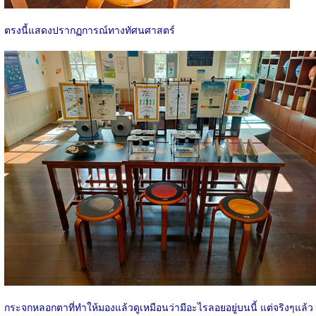
ตรงนี้แสดงปรากฏการณ์ทางทัศนศาสตร์
กระจกหลอกตาที่ทำให้มองแล้วดูเหมือนว่ามีอะไรลอยอยู่บนนี้ แต่จริงๆแล้ว