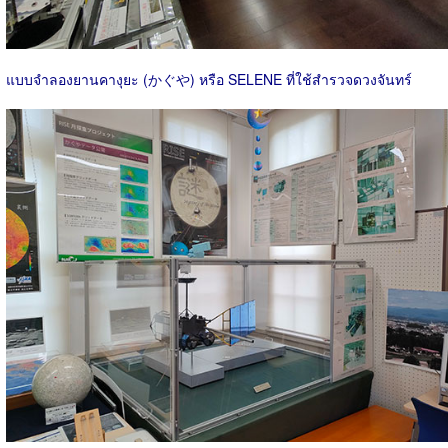
แบบจำลองยานคางุยะ (かぐや) หรือ SELENE ที่ใช้สำรวจดวงจันทร์