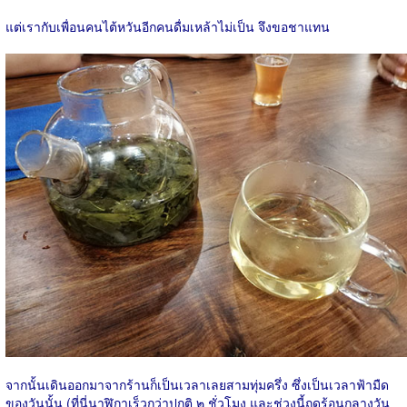
แต่เรากับเพื่อนคนไต้หวันอีกคนดื่มเหล้าไม่เป็น จึงขอชาแทน
จากนั้นเดินออกมาจากร้านก็เป็นเวลาเลยสามทุ่มครึ่ง ซึ่งเป็นเวลาฟ้ามืด
ของวันนั้น (ที่นี่นาฬิกาเร็วกว่าปกติ ๒ ชั่วโมง และช่วงนี้ฤดูร้อนกลางวัน