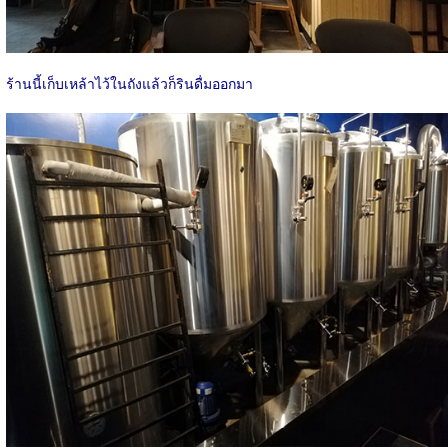
ร้านนี้เก็บเหล้าไว้ในถังแล้วก็รินดื่มออกมา