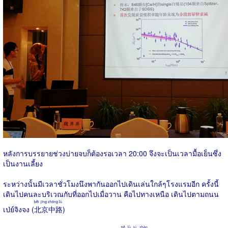
หลังการบรรยายช่วงบ่ายจบก็ต้องรอเวลา 20:00 จึงจะเป็นเวลามื้อเย็นซึ่ง
เป็นงานเลี้ยง
ระหว่างนั้นมีเวลาชั่วโมงนึงพากันออกไปเดินเล่นใกล้ๆโรงแรมอีก ครั้งนี้
เดินไปคนละบริเวณกับที่ออกไปเมื่อวาน คือไปทางเหนือ เดินไปตามถนน
běi jīng zhōng lù
เป่ย์จิงจง (
北京中路
)
tiě lù jú zhàn