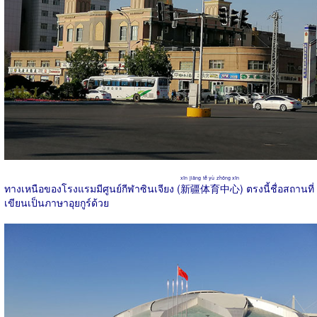
xīn jiāng tě yù zhōng xīn
ทางเหนือของโรงแรมมีศูนย์กีฬาซินเจียง (
新疆体育中心
) ตรงนี้ชื่อสถานที่
เขียนเป็นภาษาอุยกูร์ด้วย