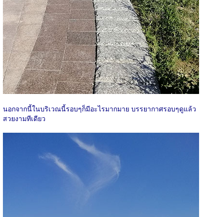
นอกจากนี้ในบริเวณนี้รอบๆก็มีอะไรมากมาย บรรยากาศรอบๆดูแล้ว
สวยงามทีเดียว