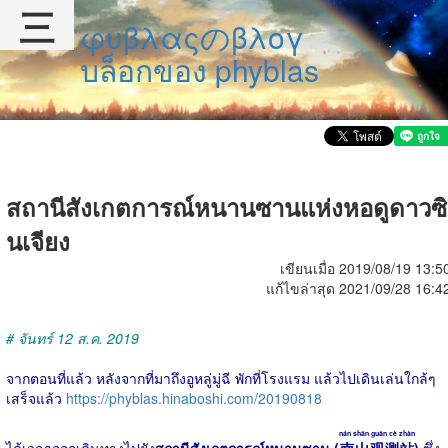
三
φυβλαςのβλογ
บล็อกของ phyblas
สถานีสังเกตการณ์หนานซานแห่งหอดูดาวซิ
นเจียง
เขียนเมื่อ 2019/08/19 13:5
แก้ไขล่าสุด 2021/09/28 16:4
# จันทร์ 12 ส.ค. 2019
จากตอนที่แล้ว หลังจากที่มาถึงอูหลู่มู่ฉี พักที่โรงแรม แล้วไปเดินเล่นใกล้ๆ
เสร็จแล้ว
https://phyblas.hinaboshi.com/20190818
nán shān guān cè zhàn