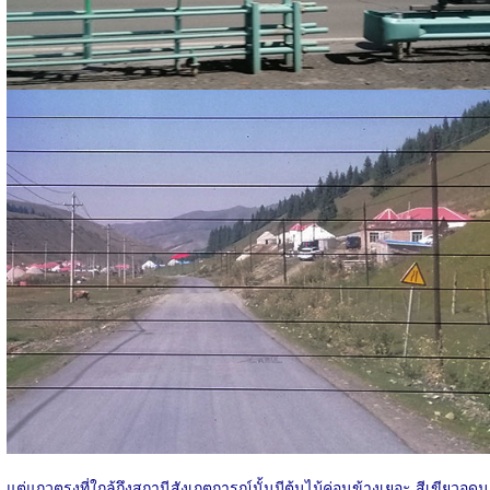
แต่แถวตรงที่ใกล้ถึงสถานีสังเกตการณ์นั้นมีต้นไม้ค่อนข้างเยอะ สีเขียวอุดม