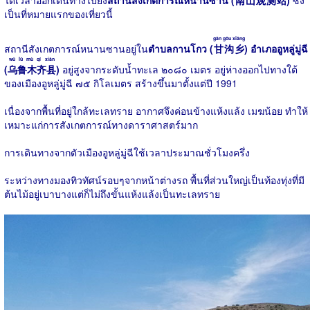
ได้เวลาออกเดินทางไปยัง
สถานีสังเกตการณ์หนานซาน (
南山观测站
)
ซึ่ง
เป็นที่หมายแรกของเที่ยวนี้
gān gōu xiāng
สถานีสังเกตการณ์หนานซานอยู่ใน
ตำบลกานโกว (
甘沟乡
) อำเภออูหลู่มู่ฉี
wū lǔ mù qí xiàn
(
乌鲁木齐县
)
อยู่สูงจากระดับน้ำทะเล ๒๐๘๐ เมตร อยู่ห่างออกไปทางใต้
ของเมืองอูหลู่มู่ฉี ๗๕ กิโลเมตร สร้างขึ้นมาตั้งแต่ปี 1991
เนื่องจากพื้นที่อยู่ใกล้ทะเลทราย อากาศจึงค่อนข้างแห้งแล้ง เมฆน้อย ทำให้
เหมาะแก่การสังเกตการณ์ทางดาราศาสตร์มาก
การเดินทางจากตัวเมืองอูหลู่มู่ฉีใช้เวลาประมาณชั่วโมงครึ่ง
ระหว่างทางมองทิวทัศน์รอบๆจากหน้าต่างรถ พื้นที่ส่วนใหญ่เป็นท้องทุ่งที่มี
ต้นไม้อยู่เบาบางแต่ก็ไม่ถึงขั้นแห้งแล้งเป็นทะเลทราย