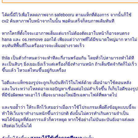
โค้ดนี้มีไว้เพื่อโหลดภาพจาก safebooru ตามแท็กที่ต้องการ จากนั้นก็ใช้
cv2 ค้นหาภาพใบหน้าจากในนั้น พอค้นเสร็จก็ลบภาพเดิมทันที
หากใครที่ตั้งใจจะเอาภาพเต็มแต่แรกไม่ต้องตัดเอาใบหน้าก็อาจลบตรง
hana และ os.remove ออกได้ เพียงแต่ว่าภาพที่ได้มีขนาดใหญ่มาก หากไม่
ลบทันทีพื้นที่ในเครื่องอาจจะเต็มอย่างรวดเร็ว
thila เป็นตัวกำหนดว่าจะทำทีละกี่งานพร้อมกัน โดยทั่วไปสามารถทำได้ที
ละเป็นสิบๆ ยิ่งเยอะยิ่งเร็วแต่เครื่องก็ยิ่งทำงานหนัก ถ้าเต็มขีดจำกัดก็ไม่เร็ว
ขึ้นแล้ว ไหวแค่ไหนขึ้นอยู่กับเครื่อง
ไอดีและแท็กของรูปจะถูกเก็บบันทึกไว้ในไฟล์ด้วย เผื่อนำมาใช้ตอนหลัง
และในระหว่างโหลดอาจเจอปัญหาเชื่อมต่อไปม่สำเร็จขึ้น ก็เก็บไอดีของรูป
ที่มีข้อผิดพลาดเอาไว้ เพื่อจะมาลองใหม่อีกเฉพาะไฟล์ที่พลาดไป
และขอย้ำว่า ให้ระลึกไว้เสมอว่าเมื่อเราใช้โปรแกรมเพื่อดึงข้อมูลแบบนี้จะ
ทำให้เว็บเขาทำงานหนักขึ้นกว่าปกติ ดังนั้นไม่ควรทำเกินความจำเป็น
พอได้ข้อมูลที่ต้องการแล้วก็ควรหยุด หากใช้อย่างไม่บันยะบันยังอาจส่งผล
เสียต่อเว็บนั้นได้
สงวนไว้ใช้เพื่อการศึกษา