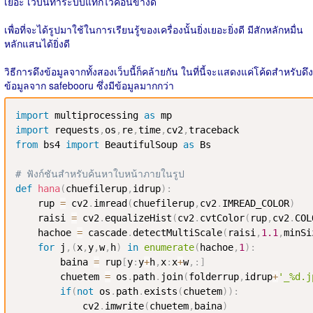
เยอะ เว็บนี้ทำระบบแท็กไว้ค่อนข้างดี
เพื่อที่จะได้รูปมาใช้ในการเรียนรู้ของเครื่องนั้นยิ่งเยอะยิ่งดี มีสักหลักหมื่น
หลักแสนได้ยิ่งดี
วิธีการดึงข้อมูลจากทั้งสองเว็บนี้ก็คล้ายกัน ในที่นี้จะแสดงแค่โค้ดสำหรับดึง
ข้อมูลจาก safebooru ซึ่งมีข้อมูลมากกว่า
import
 multiprocessing 
as
import
 requests
,
os
,
re
,
time
,
cv2
,
from
 bs4 
import
 BeautifulSoup 
as
 Bs

# ฟังก์ชันสำหรับค้นหาใบหน้าภายในรูป
def
hana
(
chuefilerup
,
idrup
)
:
    rup 
=
 cv2
.
imread
(
chuefilerup
,
cv2
.
IMREAD_COLOR
)
    raisi 
=
 cv2
.
equalizeHist
(
cv2
.
cvtColor
(
rup
,
cv2
.
COL
    hachoe 
=
 cascade
.
detectMultiScale
(
raisi
,
1.1
,
minSi
for
 j
,
(
x
,
y
,
w
,
h
)
in
enumerate
(
hachoe
,
1
)
:
        baina 
=
 rup
[
y
:
y
+
h
,
x
:
x
+
w
,
:
]
        chuetem 
=
 os
.
path
.
join
(
folderrup
,
idrup
+
'_%d.j
if
(
not
 os
.
path
.
exists
(
chuetem
)
)
:
            cv2
.
imwrite
(
chuetem
,
baina
)