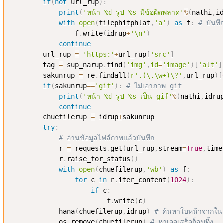
if
(
not
 url_rup
)
:
print
(
'หน้า %d รูป %s มีข้อผิดพลาด'
%
(
nathi
,
i
with
open
(
filephitphlat
,
'a'
)
as
 f
:
# บันทึก
                f
.
write
(
idrup
+
'\n'
)
continue
        url_rup 
=
'https:'
+
url_rup
[
'src'
]
        tag 
=
 sup_narup
.
find
(
'img'
,
id
=
'image'
)
[
'alt'
]
        sakunrup 
=
 re
.
findall
(
r'.(\.\w+)\?'
,
url_rup
)
[
if
(
sakunrup
==
'gif'
)
:
# ไม่เอาภาพ gif
print
(
'หน้า %d รูป %s เป็น gif'
%
(
nathi
,
idru
continue
        chuefilerup 
=
 idrup
+
sakunrup

try
:
# อ่านข้อมูลไฟล์ภาพแล้วบันทึก
            r 
=
 requests
.
get
(
url_rup
,
stream
=
True
,
time
            r
.
raise_for_status
(
)
with
open
(
chuefilerup
,
'wb'
)
as
 f
:
for
 c 
in
 r
.
iter_content
(
1024
)
:
if
 c
:
                        f
.
write
(
c
)
            hana
(
chuefilerup
,
idrup
)
# ค้นหาใบหน้าจากใน
            os
.
remove
(
chuefilerup
)
# หาเจอเสร็จก็ลบทิ้ง