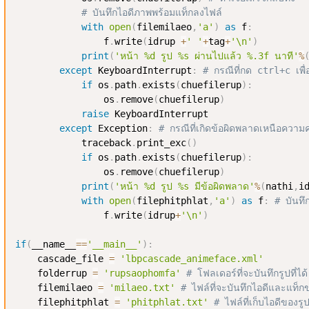
# บันทึกไอดีภาพพร้อมแท็กลงไฟล์
with
open
(
filemilaeo
,
'a'
)
as
 f
:
                f
.
write
(
idrup 
+
' '
+
tag
+
'\n'
)
print
(
'หน้า %d รูป %s ผ่านไปแล้ว %.3f นาที'
%
except
 KeyboardInterrupt
:
# กรณีที่กด ctrl+c เพื่อ
if
 os
.
path
.
exists
(
chuefilerup
)
:
                os
.
remove
(
chuefilerup
)
raise
 KeyboardInterrupt

except
 Exception
:
# กรณีที่เกิดข้อผิดพลาดเหนือความค
            traceback
.
print_exc
(
)
if
 os
.
path
.
exists
(
chuefilerup
)
:
                os
.
remove
(
chuefilerup
)
print
(
'หน้า %d รูป %s มีข้อผิดพลาด'
%
(
nathi
,
i
with
open
(
filephitphlat
,
'a'
)
as
 f
:
# บันทึก
                f
.
write
(
idrup
+
'\n'
)
if
(
__name__
==
'__main__'
)
:
    cascade_file 
=
'lbpcascade_animeface.xml'
    folderrup 
=
'rupsaophomfa'
# โฟลเดอร์ที่จะบันทึกรูปที่ได้
    filemilaeo 
=
'milaeo.txt'
# ไฟล์ที่จะบันทึกไอดีและแท็กขอ
    filephitphlat 
=
'phitphlat.txt'
# ไฟล์ที่เก็บไอดีของรู