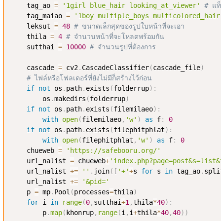
    tag_ao 
=
'1girl blue_hair looking_at_viewer'
# แท็
    tag_maiao 
=
'1boy multiple_boys multicolored_hair
    leksut 
=
48
# ขนาดเล็กสุดของรูปใบหน้าที่จะเอา
    thila 
=
4
# จำนวนหน้าที่จะโหลดพร้อมกัน
    sutthai 
=
10000
# จำนวนรูปที่ต้องการ
    cascade 
=
 cv2
.
CascadeClassifier
(
cascade_file
)
# ไฟล์หรือโฟลเดอร์ที่ยังไม่มีก็สร้างไว้ก่อน
if
not
 os
.
path
.
exists
(
folderrup
)
:
        os
.
makedirs
(
folderrup
)
if
not
 os
.
path
.
exists
(
filemilaeo
)
:
with
open
(
filemilaeo
,
'w'
)
as
 f
:
0
if
not
 os
.
path
.
exists
(
filephitphlat
)
:
with
open
(
filephitphlat
,
'w'
)
as
 f
:
0
    chueweb 
=
'https://safebooru.org/'
    url_nalist 
=
 chueweb
+
'index.php?page=post&s=list&
    url_nalist 
+=
''
.
join
(
[
'+'
+
s 
for
 s 
in
 tag_ao
.
spli
    url_nalist 
+=
'&pid='
    p 
=
 mp
.
Pool
(
processes
=
thila
)
for
 i 
in
range
(
0
,
sutthai
+
1
,
thila
*
40
)
:
        p
.
map
(
khonrup
,
range
(
i
,
i
+
thila
*
40
,
40
)
)