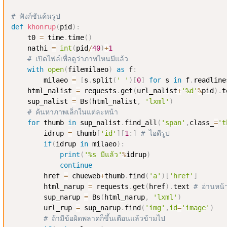
# ฟังก์ชันค้นรูป
def
khonrup
(
pid
)
:
    t0 
=
 time
.
time
(
)
    nathi 
=
int
(
pid
/
40
)
+
1
# เปิดไฟล์เพื่อดูว่าภาพไหนมีแล้ว
with
open
(
filemilaeo
)
as
 f
:
        milaeo 
=
[
s
.
split
(
' '
)
[
0
]
for
 s 
in
 f
.
readline
    html_nalist 
=
 requests
.
get
(
url_nalist
+
'%d'
%
pid
)
.
t
    sup_nalist 
=
 Bs
(
html_nalist
,
'lxml'
)
# ค้นหาภาพเล็กในแต่ละหน้า
for
 thumb 
in
 sup_nalist
.
find_all
(
'span'
,
class_
=
't
        idrup 
=
 thumb
[
'id'
]
[
1
:
]
# ไอดีรูป
if
(
idrup 
in
 milaeo
)
:
print
(
'%s มีแล้ว'
%
idrup
)
continue
        href 
=
 chueweb
+
thumb
.
find
(
'a'
)
[
'href'
]
        html_narup 
=
 requests
.
get
(
href
)
.
text 
# อ่านหน้า
        sup_narup 
=
 Bs
(
html_narup
,
'lxml'
)
        url_rup 
=
 sup_narup
.
find
(
'img'
,
id
=
'image'
)
# ถ้ามีข้อผิดพลาดก็ขึ้นเตือนแล้วข้ามไป