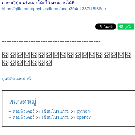
ภาษาญี่ปุ่น พร้อมลงโค้ดไว้ ตามอ่านได้ที่
https://qiita.com/phyblas/items/bcab394e1387f15f66ee
-----------------------------------------
囧囧囧囧囧囧囧囧囧囧囧囧囧囧囧囧囧囧
囧囧囧囧囧囧囧
ดูสถิติของหน้านี้
หมวดหมู่
--
คอมพิวเตอร์
>>
เขียนโปรแกรม
>>
python
--
คอมพิวเตอร์
>>
เขียนโปรแกรม
>>
opencv