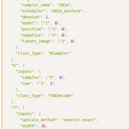
"sampler_name"
:
"ddim"
,
"scheduler"
:
"ddim_uniform"
,
"denoise"
:
1
,
"model"
:
[
"1"
,
0
]
,
"positive"
:
[
"3"
,
0
]
,
"negative"
:
[
"4"
,
0
]
,
"latent_image"
:
[
"2"
,
0
]
}
,
"class_type"
:
"KSampler"
}
,
"6"
:
{
"inputs"
:
{
"samples"
:
[
"5"
,
0
]
,
"vae"
:
[
"1"
,
2
]
}
,
"class_type"
:
"VAEDecode"
}
,
"7"
:
{
"inputs"
:
{
"upscale_method"
:
"nearest-exact"
,
"width"
:
16
,