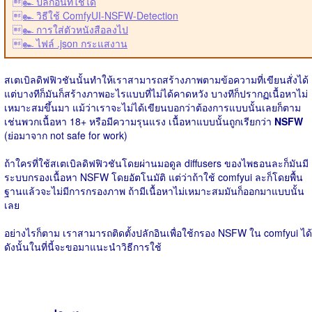
๛ ปลักอินที่ใช้ได้
๛ วิธีใช้ ComfyUI-NSFW-Detection
๛ การใส่ตัวหนังสือลงไป
๛ ไฟล์ .json กระแสงาน
สเตเบิลดิฟฟิวชันนั้นทำให้เราสามารถสร้างภาพตามข้อความที่เขียนสั่งได้
แต่บางทีก็มันก็สร้างภาพอะไรแบบที่ไม่ได้คาดหวัง บางทีก็ปรากฏเนื้อหาไม่
เหมาะสมขึ้นมา แม้ว่าเราจะไม่ได้เขียนบอกว่าต้องการแบบนั้นเลยก็ตาม
เช่นพวกเนื้อหา 18+ หรือมีความรุนแรง เนื้อหาแบบนั้นถูกเรียกว่า
NSFW
(ย่อมาจาก not safe for work)
ถ้าใครที่ใช้สเตเบิลดิฟฟิวชันโดยผ่านมอดูล diffusers ของไพธอนละก็มันมี
ระบบกรองเนื้อหา NSFW โดยอัตโนมัติ แต่ว่าถ้าใช้ comfyui ละก็โดยพื้น
ฐานแล้วจะไม่มีการกรองภาพ ถ้ามีเนื้อหาไม่เหมาะสมมันก็ออกมาแบบนั้น
เลย
อย่างไรก็ตาม เราสามารถติดตั้งปลักอินเพื่อใช้กรอง NSFW ใน comfyui ได้
ดังนั้นในที่นี้จะขอมาแนะนำวิธีการใช้