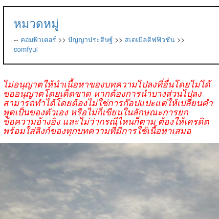
หมวดหมู่
--
คอมพิวเตอร์
>>
ปัญญาประดิษฐ์
>>
สเตเบิลดิฟฟิวชัน
>>
comfyui
ไม่อนุญาตให้นำเนื้อหาของบทความไปลงที่อื่นโดยไม่ได้
ขออนุญาตโดยเด็ดขาด หากต้องการนำบางส่วนไปลง
สามารถทำได้โดยต้องไม่ใช่การก๊อปแปะแต่ให้เปลี่ยนคำ
พูดเป็นของตัวเอง หรือไม่ก็เขียนในลักษณะการยก
ข้อความอ้างอิง และไม่ว่ากรณีไหนก็ตาม ต้องให้เครดิต
พร้อมใส่ลิงก์ของทุกบทความที่มีการใช้เนื้อหาเสมอ