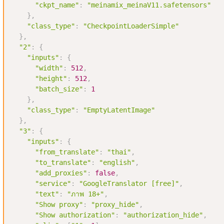
"ckpt_name"
:
"meinamix_meinaV11.safetensors"
}
,
"class_type"
:
"CheckpointLoaderSimple"
}
,
"2"
:
{
"inputs"
:
{
"width"
:
512
,
"height"
:
512
,
"batch_size"
:
1
}
,
"class_type"
:
"EmptyLatentImage"
}
,
"3"
:
{
"inputs"
:
{
"from_translate"
:
"thai"
,
"to_translate"
:
"english"
,
"add_proxies"
:
false
,
"service"
:
"GoogleTranslator [free]"
,
"text"
:
"ภาพ 18+"
,
"Show proxy"
:
"proxy_hide"
,
"Show authorization"
:
"authorization_hide"
,