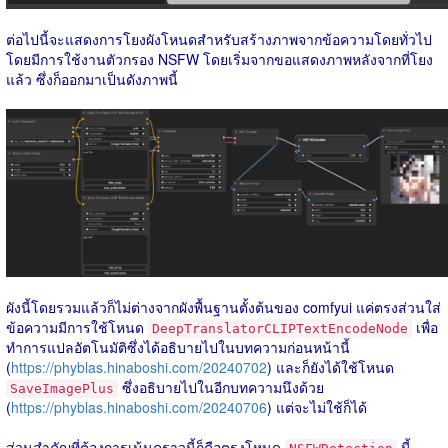
ต่อไปนี้จะแสดงการโยงผังโหนดสำหรับสร้างภาพจากข้อความโดยทั่วไป
โดยมีการใช้งานตัวกรอง NSFW โดยเริ่มจากขอแสดงภาพหลังจากที่โยง
แล้ว ซึ่งก็ออกมาเป็นดังภาพนี้
ผังนี้โดยรวมแล้วก็ไม่ต่างจากผังพื้นฐานตั้งต้นของ comfyui แค่ตรงส่วนใส่
ข้อความมีการใช้โหนด
เพื่อ
DeepTranslatorCLIPTextEncodeNode
ทำการแปลอัตโนมัติซึ่งได้อธิบายไปในบทความก่อนหน้านี้
(
https://phyblas.hinaboshi.com/20240702
) และก็ยังได้ใช้โหนด
ซึ่งอธิบายไปในอีกบทความนึงด้วย
SaveImagePlus
(
https://phyblas.hinaboshi.com/20240706
) แต่จะไม่ใช้ก็ได้
ส่วนสำคัญที่ต้องการเน้นคราวนี้ก็คือตรงโหนด
นี้