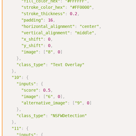
"fill_color_hex"
:
"#FFFFFF"
,
"stroke_color_hex"
:
"#FF0000"
,
"stroke_thickness"
:
0.2
,
"padding"
:
16
,
"horizontal_alignment"
:
"center"
,
"vertical_alignment"
:
"middle"
,
"x_shift"
:
0
,
"y_shift"
:
0
,
"image"
:
[
"8"
,
0
]
}
,
"class_type"
:
"Text Overlay"
}
,
"10"
:
{
"inputs"
:
{
"score"
:
0.5
,
"image"
:
[
"6"
,
0
]
,
"alternative_image"
:
[
"9"
,
0
]
}
,
"class_type"
:
"NSFWDetection"
}
,
"11"
:
{
"inputs"
:
{