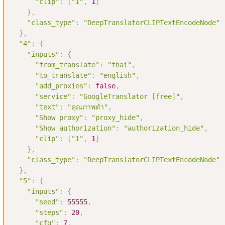
"clip"
:
[
"1"
,
1
]
}
,
"class_type"
:
"DeepTranslatorCLIPTextEncodeNode"
}
,
"4"
:
{
"inputs"
:
{
"from_translate"
:
"thai"
,
"to_translate"
:
"english"
,
"add_proxies"
:
false
,
"service"
:
"GoogleTranslator [free]"
,
"text"
:
"คุณภาพต่ำ"
,
"Show proxy"
:
"proxy_hide"
,
"Show authorization"
:
"authorization_hide"
,
"clip"
:
[
"1"
,
1
]
}
,
"class_type"
:
"DeepTranslatorCLIPTextEncodeNode"
}
,
"5"
:
{
"inputs"
:
{
"seed"
:
55555
,
"steps"
:
20
,
"cfg"
:
7
,