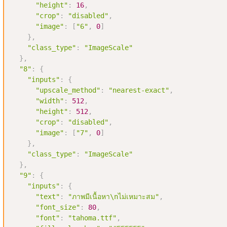
"height"
:
16
,
"crop"
:
"disabled"
,
"image"
:
[
"6"
,
0
]
}
,
"class_type"
:
"ImageScale"
}
,
"8"
:
{
"inputs"
:
{
"upscale_method"
:
"nearest-exact"
,
"width"
:
512
,
"height"
:
512
,
"crop"
:
"disabled"
,
"image"
:
[
"7"
,
0
]
}
,
"class_type"
:
"ImageScale"
}
,
"9"
:
{
"inputs"
:
{
"text"
:
"ภาพมีเนื้อหา\nไม่เหมาะสม"
,
"font_size"
:
80
,
"font"
:
"tahoma.ttf"
,