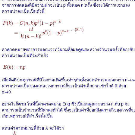
จากการทดลองที่มีความน่าจะเป็น p ทั้งหมด n ครั้ง ซึ่งจะได้การแจกแจง
ความน่าจะเป็นเป็นดังนี้
P
(
k
)
=
C
(
n
,
k
)
p
k
(
1
−
p
)
n
−
k
=
n
!
k
!
(
n
−
k
)
!
p
k
(
1
−
p
)
n
−
k
−
(
)
=
(
,
)
(
1
−
)
k
n
k
P
k
C
n
k
p
p
...(8.1)
!
n
−
=
(
1
−
)
k
n
k
p
p
!
(
−
)
!
k
n
k
ค่าคาดหมายของการแจกแจงทวินามคือผลคูณระหว่างจำนวนครั้งที่ลองกับ
ความน่าจะเป็นที่จะสำเร็จ
E
(
k
)
=
n
p
(
)
=
E
k
n
p
เมื่อคิดถึงเหตุการณ์ที่มีโอกาสเกิดขึ้นเท่าๆกันทั้งหมดจำนวนเยอะมาก n→∞
ความน่าจะเป็นของแต่ละเหตุการณ์ก็จะเป็นค่าเล็กมากเข้าใกล้ 0 ด้วย
p→0
อย่างไรก็ตาม ในที่นี้ค่าคาดหมาย E(k) ซึ่งเป็นผลคูณระหว่าง n กับ p จะ
สามารถเป็นจำนวนที่มีค่าคงตัวได้ ซึ่งจะเป็นค่าที่บอกถึงความถี่ของการที่จ
เกิดเหตุการณ์ที่สำเร็จนั้นขึ้น
แทนค่าคาดหมายนี้ด้วย λ จะได้ว่า
p
=
λ
n
λ