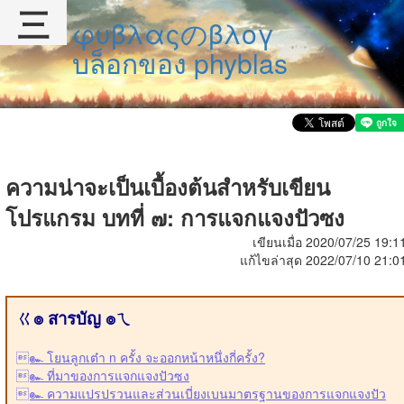
三
φυβλαςのβλογ
บล็อกของ phyblas
ความน่าจะเป็นเบื้องต้นสำหรับเขียน
โปรแกรม บทที่ ๗: การแจกแจงปัวซง
เขียนเมื่อ 2020/07/25 19:1
แก้ไขล่าสุด 2022/07/10 21:0
ㄍ๏ สารบัญ ๏ㄟ
๛ โยนลูกเต๋า n ครั้ง จะออกหน้าหนึ่งกี่ครั้ง?
๛ ที่มาของการแจกแจงปัวซง
๛ ความแปรปรวนและส่วนเบี่ยงเบนมาตรฐานของการแจกแจงปัว