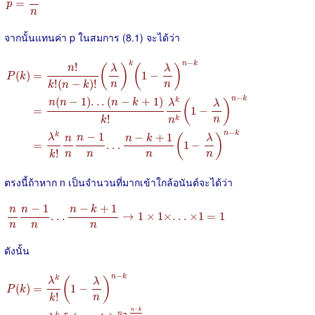
=
p
n
จากนั้นแทนค่า p ในสมการ (8.1) จะได้ว่า
P
(
k
)
=
n
!
k
!
(
n
−
k
)
!
(
λ
n
)
k
(
1
−
λ
n
)
n
−
k
=
n
(
n
−
1
)
.
.
.
(
n
−
k
+
1
)
k
!
λ
k
n
k
(
1
−
−
k
n
k
!
(
)
(
)
n
λ
λ
(
)
=
1
−
P
k
!
(
−
)
!
n
n
k
n
k
−
n
k
(
−
1
)
.
.
.
(
−
+
1
)
k
n
n
n
k
(
)
λ
λ
=
1
−
!
n
k
k
n
−
n
k
−
1
−
+
1
k
(
)
λ
n
n
k
λ
n
=
.
.
.
1
−
!
n
n
n
n
k
ตรงนี้ถ้าหาก n เป็นจำนวนที่มากเข้าใกล้อนันต์จะได้ว่า
n
n
n
−
1
n
.
.
.
n
−
k
+
1
n
→
1
×
1
×
.
.
.
×
1
=
1
−
1
−
+
1
n
n
k
n
.
.
.
→
1
×
1
×
.
.
.
×
1
=
1
n
n
n
ดังนั้น
P
(
k
)
=
λ
k
k
!
(
1
−
λ
n
)
n
−
k
=
λ
k
k
!
[
(
1
−
λ
n
)
n
]
n
−
k
n
−
n
k
k
(
)
λ
λ
(
)
=
1
−
P
k
!
n
k
−
n
k
n