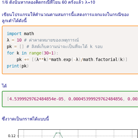
1/6 ดังนั้นหากลองคิดกรณีที่โยน 60 ครั้งแล้ว λ=10
เขียนโปรแกรมให้คำนวณตามสมการนี้แสดงการแจกแจงในกรณีของ
ลูกเต๋าได้ดังนี้
import
 math

λ 
=
10
# ค่าคาดหมายของเหตุการณ์
pk 
=
[
]
# ลิสต์เก็บความน่าจะเป็นที่จะได้ k รอบ
for
 k 
in
range
(
30
+
1
)
:
    pk 
+=
[
(
λ
**
k
)
*
math
.
exp
(
-
λ
)
/
math
.
factorial
(
k
)
]
print
(
pk
)
ได้
[
4.5399929762484854e-05
,
0.00045399929762484856
,
0.00
ซึ่งวาดเป็นกราฟได้แบบนี้