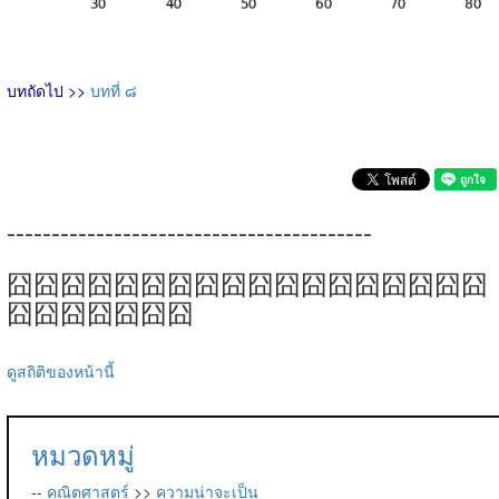
บทถัดไป >>
บทที่ ๘
-----------------------------------------
囧囧囧囧囧囧囧囧囧囧囧囧囧囧囧囧囧囧
囧囧囧囧囧囧囧
ดูสถิติของหน้านี้
หมวดหมู่
--
คณิตศาสตร์
>>
ความน่าจะเป็น