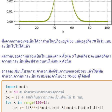
ซึ่งจากกราฟจะพอเห็นได้ว่าส่วนใหญ่ก็จะอยู่ที่ 50 แต่พอสูงถึง 70 ก็เริ่มแทบ
จะเป็นไปไม่ได้แล้ว
ผลรวมของความน่าจะเป็นในแต่ละค่า k ตั้งแต่ 0 ไปจนถึง k จะแสดงถึงค่า
ความน่าจะเป็นที่จะมีจำนวนคนไม่เกิน k ดังนั้น
อาจลองเขียนโปรแกรมคำนวณฟังก์ชันการแจกแจงปัวซงแล้วใช้เพื่อ
คำนวณความน่าจะเป็นสะสมของค่าในช่วง 70-80 ดูได้ดังนี้
import
 math

λ 
=
50
# ค่าคาดหมายของเหตุการณ์
pk 
=
[
]
# ลิสต์เก็บความน่าจะเป็นที่จะได้ k รอบ
for
 k 
in
range
(
100
+
1
)
:
    pk 
+=
[
(
λ
**
k
)
*
math
.
exp
(
-
λ
)
/
math
.
factorial
(
k
)
]