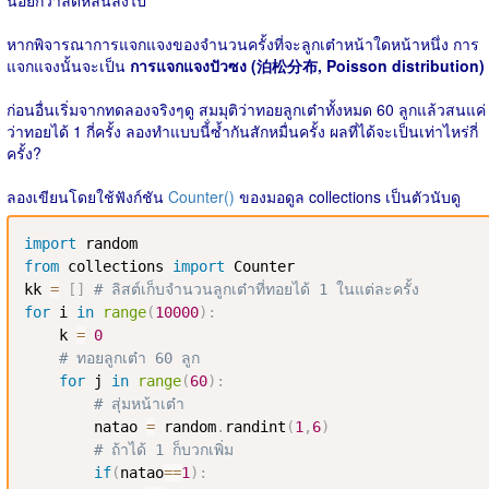
น้อยกว่าลดหลั่นลงไป
หากพิจารณาการแจกแจงของจำนวนครั้งที่จะลูกเต๋าหน้าใดหน้าหนึ่ง การ
แจกแจงนั้นจะเป็น
การแจกแจงปัวซง (泊松分布, Poisson distribution)
ก่อนอื่นเริ่มจากทดลองจริงๆดู สมมุติว่าทอยลูกเต๋าทั้งหมด 60 ลูกแล้วสนแค่
ว่าทอยได้ 1 กี่ครั้ง ลองทำแบบนี้่ซ้ำกันสักหมื่นครั้ง ผลที่ได้จะเป็นเท่าไหร่กี่
ครั้ง?
ลองเขียนโดยใช้ฟังก์ชัน
Counter()
ของมอดูล collections เป็นตัวนับดู
import
from
 collections 
import
 Counter

kk 
=
[
]
# ลิสต์เก็บจำนวนลูกเต๋าที่ทอยได้ 1 ในแต่ละครั้ง
for
 i 
in
range
(
10000
)
:
    k 
=
0
# ทอยลูกเต๋า 60 ลูก
for
 j 
in
range
(
60
)
:
# สุ่มหน้าเต๋า
        natao 
=
 random
.
randint
(
1
,
6
)
# ถ้าได้ 1 ก็บวกเพิ่ม
if
(
natao
==
1
)
: