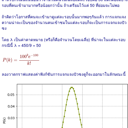
รอบที่คนเข้ามามากหรือน้อยกว่านั้น ถ้าเตรียมไว้แค่ 50 ที่ย่อมจะไม่พอ
ถ้าคิดว่าโอกาสที่คนจะเข้ามาดูแต่ละรอบนั้นมากพอๆกันแล้ว การแจกแจง
ความน่าจะเป็นของจำนวนคนเข้าชมในแต่ละรอบก็จะเป็นการแจกแจงปัว
ซง
โดย λ เป็นค่าคาดหมาย (หรือก็คือจำนวนโดยเฉลี่ย) ที่น่าจะในแต่ละรอบ
กรณีนี้ λ = 450/9 = 50
P
(
k
)
=
100
k
e
−
100
k
!
−
100
100
k
e
(
)
=
P
k
!
k
ลองวาดกราฟแสดงค่าฟังก์ชันการแจกแจงปัวซงดูก็จะออกมาในลักษณะนี้