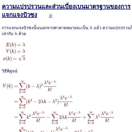
ความแปรปรวนและส่วนเบี่ยงเบนมาตรฐานของการ
แจกแจงปัวซง
介
การแจกแจงปัวซงนั้นนอกจากค่าคาดหมายจะเป็น λ แล้ว ความแปรปรวนก
เท่ากับ λ ด้วย
E
(
k
)
=
λ
V
(
k
)
=
λ
σ
(
k
)
=
λ
(
)
=
E
k
λ
(
)
=
V
k
λ
√
(
)
=
σ
k
λ
วิธีพิสูจน์
V
(
k
)
=
∑
k
=
0
∞
(
k
−
λ
)
2
λ
k
e
−
λ
k
!
=
∑
k
=
0
∞
(
k
2
−
2
λ
k
−
λ
2
)
λ
k
e
−
λ
k
!
=
∞
−
k
λ
λ
e
∑
2
(
)
=
(
−
)
V
k
k
λ
!
k
=
0
k
∞
−
k
λ
λ
e
∑
2
2
=
(
−
2
−
)
k
λ
k
λ
!
k
=
0
k
∞
∞
∞
−
−
−
k
λ
x
λ
k
λ
λ
e
λ
e
λ
e
∑
∑
∑
2
2
=
−
2
+
k
λ
k
λ
!
!
!
k
k
k
=
0
=
0
=
0
k
k
k
∞
−
k
λ
λ
e
2
2