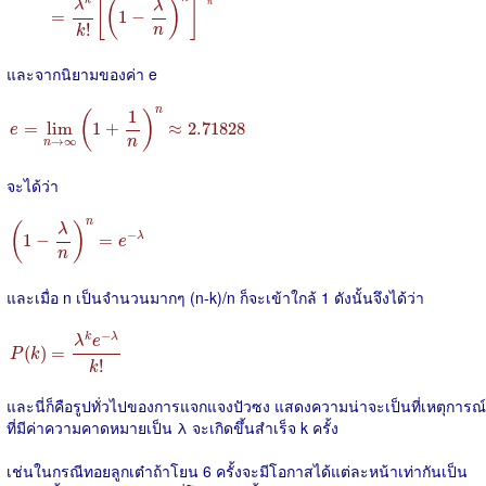
k
[
(
)
]
λ
λ
n
=
1
−
!
n
k
และจากนิยามของค่า e
e
=
lim
n
→
∞
(
1
+
1
n
)
n
≈
2.71828
n
1
(
)
=
lim
1
+
≈
2.71828
e
→
∞
n
n
จะได้ว่า
(
1
−
λ
n
)
n
=
e
−
λ
n
(
)
λ
−
1
−
=
λ
e
n
และเมื่อ n เป็นจำนวนมากๆ (n-k)/n ก็จะเข้าใกล้ 1 ดังนั้นจึงได้ว่า
P
(
k
)
=
λ
k
e
−
λ
k
!
−
k
λ
λ
e
(
)
=
P
k
!
k
และนี่ก็คือรูปทั่วไปของการแจกแจงปัวซง แสดงความน่าจะเป็นที่เหตุการณ์
ที่มีค่าความคาดหมายเป็น λ จะเกิดขึ้นสำเร็จ k ครั้ง
เช่นในกรณีทอยลูกเต๋าถ้าโยน 6 ครั้งจะมีโอกาสได้แต่ละหน้าเท่ากันเป็น