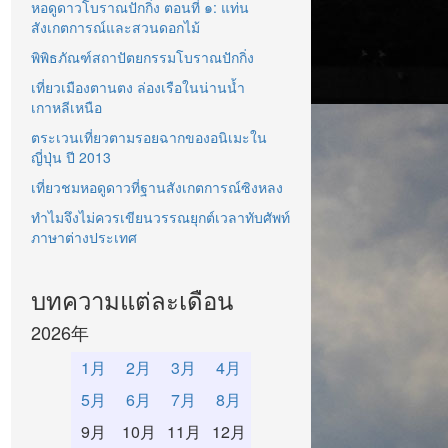
หอดูดาวโบราณปักกิ่ง ตอนที่ ๑: แท่น
สังเกตการณ์และสวนดอกไม้
พิพิธภัณฑ์สถาปัตยกรรมโบราณปักกิ่ง
เที่ยวเมืองตานตง ล่องเรือในน่านน้ำ
เกาหลีเหนือ
ตระเวนเที่ยวตามรอยฉากของอนิเมะใน
ญี่ปุ่น ปี 2013
เที่ยวชมหอดูดาวที่ฐานสังเกตการณ์ซิงหลง
ทำไมจึงไม่ควรเขียนวรรณยุกต์เวลาทับศัพท์
ภาษาต่างประเทศ
บทความแต่ละเดือน
2026年
1月
2月
3月
4月
5月
6月
7月
8月
9月
10月
11月
12月