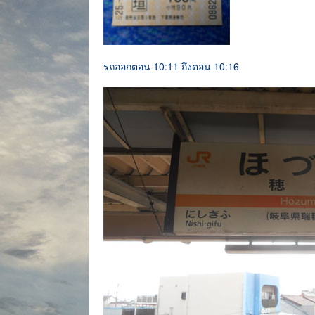
รถออกตอน 10:11 ถึงตอน 10:16