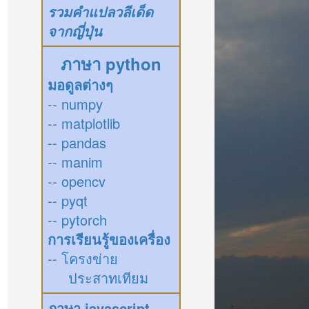
รวมคำแปลวลีเด็ด
จากญี่ปุ่น
ภาษา python
มอดูลต่างๆ
-- numpy
-- matplotlib
-- pandas
-- manim
-- opencv
-- pyqt
-- pytorch
การเรียนรู้ของเครื่อง
-- โครงข่าย
ประสาทเทียม
ภาษา javascript