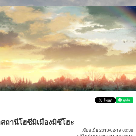
ถานีโฮซึมิเมืองมิซึโฮะ
เขียนเมื่อ 2013/02/19 00:38