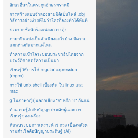
อักษรอื่นๆในตระกูลอักษรพราหมี
การสร้างแบบจำลองสามมิติเป็นไฟล์ .obj
วิธีการอย่างง่ายที่ไม่ว่าใครก็ลองทำได้ทันที
รวมรายชื่อนักร้องเพลงกวางตุ้ง
ภาษาจีนแบ่งเป็นสำเนียงอะไรบ้าง มีความ
แตกต่างกันมากแค่ไหน
ทำความเข้าใจระบอบประชาธิปไตยจาก
ประวัติศาสตร์ความเป็นมา
เรียนรู้วิธีการใช้ regular expression
(regex)
การใช้ unix shell เบื้องต้น ใน linux และ
mac
g ในภาษาญี่ปุ่นออกเสียง "ก" หรือ "ง" กันแน่
ทำความรู้จักกับปัญญาประดิษฐ์และการ
เรียนรู้ของเครื่อง
ค้นพบระบบดาวเคราะห์ ๘ ดวง เบื้องหลังค
วามสำเร็จคือปัญญาประดิษฐ์ (AI)