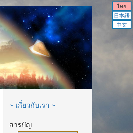
ไทย
日本語
中文
~ เกี่ยวกับเรา ~
สารบัญ