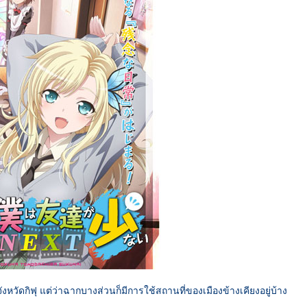
ังหวัดกิฟุ แต่ว่าฉากบางส่วนก็มีการใช้สถานที่ของเมืองข้างเคียงอยู่บ้าง