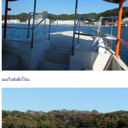
มองไปยังฝั่งโน้น