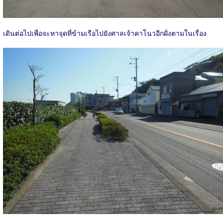
เดินต่อไปเพื่อจะหาจุดที่ข้ามเรือไปยังศาลเจ้าคาโนวอีกฝั่งตามในเรื่อง