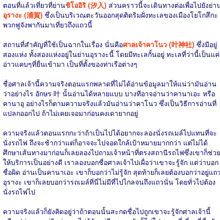
ตอนที่แล้วเที่ยวที่ย่าน
ชิโออิริ (汐入)
ส่วนคราวนี้จะเดินทางต่อเพื่อไปยังย่า
อุรางะ (浦賀)
ซึ่งเป็นบริเวณตะวันออกสุดติดริมฝั่งทะเลของเมืองโยโกสึกะ
พวกฟูจังพากันมาเที่ยวถึงแถวนี้
สถานที่สำคัญที่ใช้เป็นฉากในเรื่อง นั่นคือ
ศาลเจ้าคาโนว (叶神社)
ซึ่งมีอยู่
สองแห่ง ทั้งสองแห่งอยู่ในย่านอุรางะนี้ โดยมีทะเลกั้นอยู่ ทะเลที่ว่านี้เป็นแค่
อ่าวแคบๆที่ยื่นเข้ามา เป็นที่ตั้งของท่าเรือต่างๆ
ชื่อศาลเจ้านี้ความจริงตอนแรกพลาดที่ไม่ได้อ่านข้อมูลมาให้แน่ว่ามันอ่าน
ว่าอย่างไร อักษร 叶 นั้นอ่านได้หลายแบบ บางทีอาจอ่านว่าคานาเอะ หรือ
คานาอุ อย่างไรก็ตามความจริงแล้วมันอ่านว่าคาโนว ซึ่งเป็นวิธีการอ่านที่
แปลกออกไป ถ้าไม่เคยเจอมาก่อนคงเดายากอยู่
ความจริงแล้วตอนแรกกะว่าถ้าเป็นไปได้อยากจะลองนั่งรถเมล์ไปแทนที่จะ
นั่งรถไฟ ถึงจะช้ากว่าแต่ก็อาจจะไปจอดใกล้เป้าหมายมากกว่า แต่ไม่ได้
ศึกษาเส้นทางมาก่อนก็เลยลองไปถามเจ้าหน้าที่ตรงสถานีรถไฟซึ่งเขาก็ช่ว
ให้บริการเป็นอย่างดี เราลองบอกชื่อศาลเจ้าไปเผื่อว่าเขาจะรู้จัก แต่ว่าบอก
ชื่อผิด อ่านเป็นคานาเอะ เขาก็บอกว่าไม่รู้จัก สุดท้ายก็เลยต้องบอกว่าอยู่แถ
อุรางะ เขาก็เลยบอกว่ารถเมล์ที่นี่ไม่มีที่ไปไกลจนถึงแถวนั่น โดยทั่วไปต้อง
นั่งรถไฟไป
ความจริงแล้วก็ยังคิดอยู่ว่าถ้าตอนนั้นสะกดชื่อไปถูกเขาจะรู้จักศาลเจ้านี้