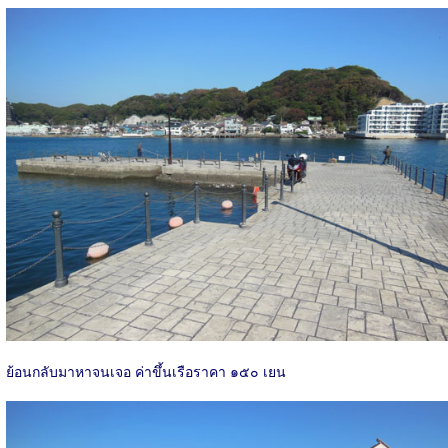
ย้อนกลับมาหาจนเจอ ค่าขึ้นเรือราคา ๑๕๐ เยน