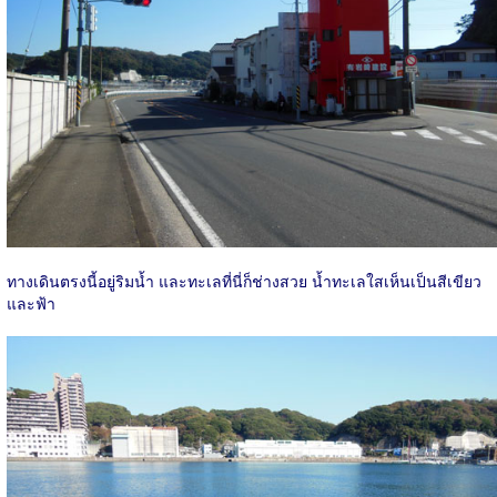
ทางเดินตรงนี้อยู่ริมน้ำ และทะเลที่นี่ก็ช่างสวย น้ำทะเลใสเห็นเป็นสีเขียว
และฟ้า