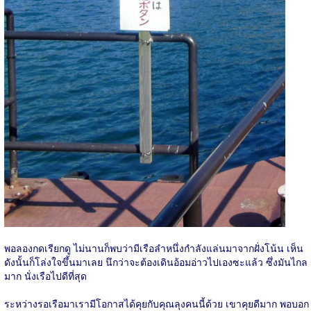
พอลองกดเรียกดู ไม่นานก็พบว่ามีเรือลำหนึ่งกำลังแล่นมาจากฝั่งโน้น เห็น
ดังนั้นก็โล่งใจขึ้นมาเลย นึกว่าจะต้องเดินอ้อมอ่าวไปเองซะแล้ว ซึ่งมันไกล
มาก นั่งเรือไปดีที่สุด
ระหว่างรอเรือมาเรามีโอกาสได้คุยกับคุณลุงคนนี้ด้วย เขาคุยดีมาก พอบอก