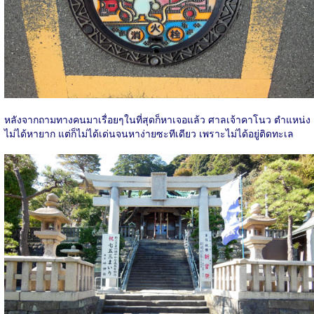
หลังจากถามทางคนมาเรื่อยๆในที่สุดก็หาเจอแล้ว ศาลเจ้าคาโนว ตำแหน่ง
ไม่ได้หายาก แต่ก็ไม่ได้เด่นจนหาง่ายซะทีเดียว เพราะไม่ได้อยู่ติดทะเล