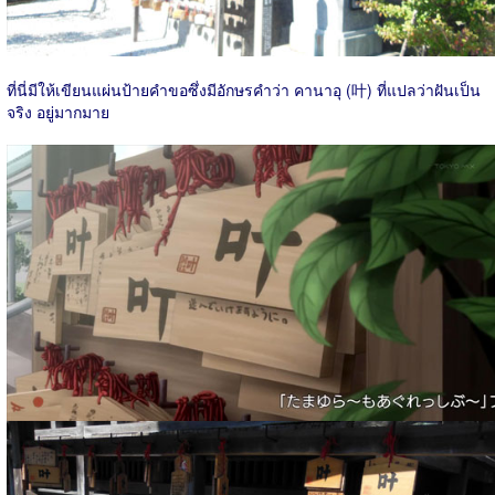
ที่นี่มีให้เขียนแผ่นป้ายคำขอซึ่งมีอักษรคำว่า คานาอุ (叶) ที่แปลว่าฝันเป็น
จริง อยู่มากมาย