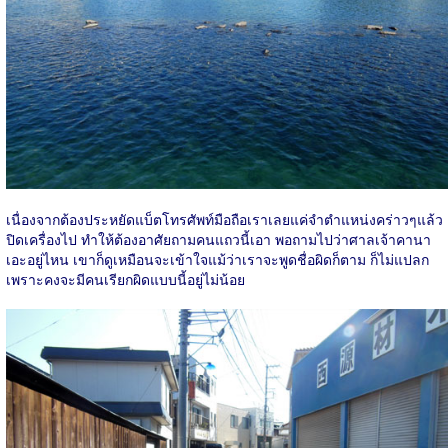
เนื่องจากต้องประหยัดแบ็ตโทรศัพท์มือถือเราเลยแค่จำตำแหน่งคร่าวๆแล้ว
ปิดเครื่องไป ทำให้ต้องอาศัยถามคนแถวนี้เอา พอถามไปว่าศาลเจ้าคานา
เอะอยู่ไหน เขาก็ดูเหมือนจะเข้าใจแม้ว่าเราจะพูดชื่อผิดก็ตาม ก็ไม่แปลก
เพราะคงจะมีคนเรียกผิดแบบนี้อยู่ไม่น้อย