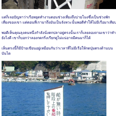
แต่ก็เจอปัญหาว่าเรือหยุดทำงานตอนช่วงเที่ยงถึงบ่ายโมงซึ่งเป็นช่วงพัก
เที่ยงของเขา แต่ตอนที่เรามาถึงมันเป็นจังหวะนั้นพอดีทำให้ไม่มีเรือมาเทีย
พอดีเห็นคุณลุงคนหนึ่งกำลังนั่งตกปลาอยู่ตรงนั้นเราก็เลยลองถามเขาว่าทำ
ยังไงดี เขาก็บอกว่าลองกดกริ่งเรียกดูไม่แน่อาจมีคนมาก็ได้
เห็นตรงนี้ก็มีป้ายเขียนอยู่เหมือนกันว่าเวลาที่ไม่มีเรือให้กดปุ่มตรงด้านบน
บันได