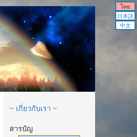
ไทย
日本語
中文
~ เกี่ยวกับเรา ~
สารบัญ