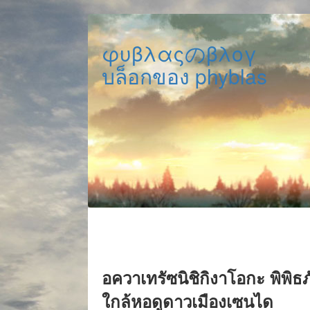
φυβλαςのβλογ
บล็อกของ phyblas
อควาเทรัซนิชิกิงาโอกะ พิพิธ
ใกล้หอดูดาวเมืองเซนได