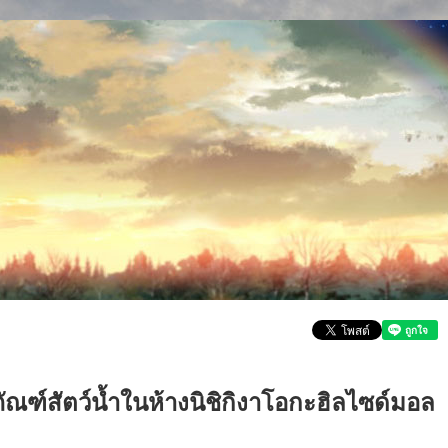
ภัณฑ์สัตว์น้ำในห้างนิชิกิงาโอกะฮิลไซด์มอล