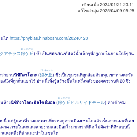
เขียนเมื่อ 2024/01/21 20:11
แก้ไขล่าสุด 2025/04/09 05:25
งเซนได
https://phyblas.hinaboshi.com/20240120
にしがおか
クアテラス
錦ケ丘
) ซึ่งเป็นพิพิธภัณฑ์สัตว์น้ำเล็กๆที่อยู่ภายในย่านใกล้ๆกัน
にしきがおか
กว่าย่าน
นิชิกิงาโอกะ
(
錦ケ丘
) ซึ่งเป็นชุมชนที่ถูกล้อมด้วยหุบเขาทางตะวัน
ึงที่ถูกกั้นแยกไว้ ย่านนี้เพิ่งรู้สร้างขึ้นในครึ่งหลังของศตวรรษที่ 20 จึง
にしがおか
ในห้าง
นิชิกิงาโอกะฮิลไซด์มอล
(
錦ケ丘
ヒルサイドモール
) ค่าเข้าชม
ี่แบบนี้ แต่รู้ตอนที่วางแผนมาเที่ยวหอดูดาวเมืองเซนไดแล้วเห็นจากแผนที่เลย
คาด ภายในตกแต่งสวยงามและมีอะไรมากกว่าที่คิด ไม่คิดว่าที่ดีๆแบบนี้
ี่ยวแห่งหนึ่งที่น่าแนะนำในเซนได