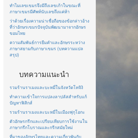
ทำไมเลขเขมรจึงมีถึงเลขเก้าในขณะที่
ภาษาเขมรมีศัพท์นับเลขถึงแค่ห้า
ว่าด้วยเรื่องความน่าเชื่อถือของข้อกล่าวอ้าง
ที่ว่าอักษรเขมรปัจจุบันพัฒนามาจากอักษร
ขอมไทย
ความสัมพันธ์การยืมคำและอักษรระหว่าง
ภาษาสยามกับภาษาเขมร (บทความแปล
สรุป)
บทความแนะนำ
รวมร้านราเมงและบะหมี่ในจังหวัดโทจิงิ
ทำความเข้าใจการแปลงลาปลัสสำหรับแก้
ปัญหาฟิสิกส์
รวมร้านราเมงและบะหมี่ในเมืองฟุกุโอกะ
ตัวอักษรกรีกและเปรียบเทียบการใช้งานใน
ภาษากรีกโบราณและกรีกสมัยใหม่
ที่มาของอักษรไทยและความเกี่ยวพันกับ