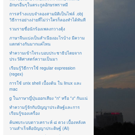
อักษรอื่นๆในตระกูลอักษรพราหมี
การสร้างแบบจำลองสามมิติเป็นไฟล์ .obj
วิธีการอย่างง่ายที่ไม่ว่าใครก็ลองทำได้ทันที
รวมรายชื่อนักร้องเพลงกวางตุ้ง
ภาษาจีนแบ่งเป็นสำเนียงอะไรบ้าง มีความ
แตกต่างกันมากแค่ไหน
ทำความเข้าใจระบอบประชาธิปไตยจาก
ประวัติศาสตร์ความเป็นมา
เรียนรู้วิธีการใช้ regular expression
(regex)
การใช้ unix shell เบื้องต้น ใน linux และ
mac
g ในภาษาญี่ปุ่นออกเสียง "ก" หรือ "ง" กันแน่
ทำความรู้จักกับปัญญาประดิษฐ์และการ
เรียนรู้ของเครื่อง
ค้นพบระบบดาวเคราะห์ ๘ ดวง เบื้องหลังค
วามสำเร็จคือปัญญาประดิษฐ์ (AI)