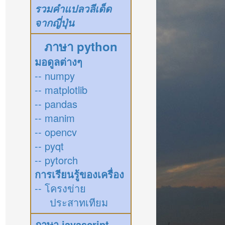
รวมคำแปลวลีเด็ด
จากญี่ปุ่น
ภาษา python
มอดูลต่างๆ
-- numpy
-- matplotlib
-- pandas
-- manim
-- opencv
-- pyqt
-- pytorch
การเรียนรู้ของเครื่อง
-- โครงข่าย
ประสาทเทียม
ภาษา javascript