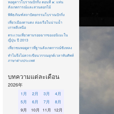
หอดูดาวโบราณปักกิ่ง ตอนที่ ๑: แท่น
สังเกตการณ์และสวนดอกไม้
พิพิธภัณฑ์สถาปัตยกรรมโบราณปักกิ่ง
เที่ยวเมืองตานตง ล่องเรือในน่านน้ำ
เกาหลีเหนือ
ตระเวนเที่ยวตามรอยฉากของอนิเมะใน
ญี่ปุ่น ปี 2013
เที่ยวชมหอดูดาวที่ฐานสังเกตการณ์ซิงหลง
ทำไมจึงไม่ควรเขียนวรรณยุกต์เวลาทับศัพท์
ภาษาต่างประเทศ
บทความแต่ละเดือน
2026年
1月
2月
3月
4月
5月
6月
7月
8月
9月
10月
11月
12月