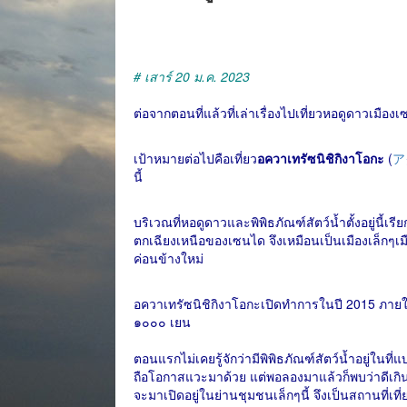
# เสาร์ 20 ม.ค. 2023
ต่อจากตอนที่แล้วที่เล่าเรื่องไปเที่ยวหอดูดาวเมือ
เป้าหมายต่อไปคือเที่ยว
อควาเทรัซนิชิกิงาโอกะ
(
ア
นี้
บริเวณที่หอดูดาวและพิพิธภัณฑ์สัตว์น้ำตั้งอยู่นี้เรีย
ตกเฉียงเหนือของเซนได จึงเหมือนเป็นเมืองเล็กๆเมืองน
ค่อนข้างใหม่
อควาเทรัซนิชิกิงาโอกะเปิดทำการในปี 2015 ภาย
๑๐๐๐ เยน
ตอนแรกไม่เคยรู้จักว่ามีพิพิธภัณฑ์สัตว์น้ำอยู่ในท
ถือโอกาสแวะมาด้วย แต่พอลองมาแล้วก็พบว่าดีเกิน
จะมาเปิดอยู่ในย่านชุมชนเล็กๆนี้ จึงเป็นสถานที่เท