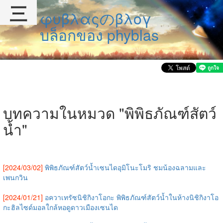
三
φυβλαςのβλογ
บล็อกของ phyblas
บทความในหมวด "พิพิธภัณฑ์สัตว์
น้ำ"
[2024/03/02]
พิพิธภัณฑ์สัตว์น้ำเซนไดอุมิโนะโมริ ชมน้องฉลามและ
เพนกวิน
[2024/01/21]
อควาเทรัซนิชิกิงาโอกะ พิพิธภัณฑ์สัตว์น้ำในห้างนิชิกิงาโอ
กะฮิลไซด์มอลใกล้หอดูดาวเมืองเซนได