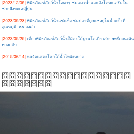
[2023/12/05]
พิพิธภัณฑ์สัตว์น้ำโอตารุ ชมแมวน้ำและสิงโตทะเลริมใน
ชายฝั่งทะเลญี่ปุ่น
[2023/09/28]
พิพิธภัณฑ์สัตว์น้ำแช่แข็ง ชมปลาที่ถูกแช่อยู่ในน้ำแข็งที่
อุณหภูมิ -๒๐ องศา
[2023/05/25]
เที่ยวพิพิธภัณฑ์สัตว์น้ำสึมิดะใต้ฐานโตเกียวสกายทรีก่อนเดิน
ทางกลับ
[2015/06/14]
หอจัดแสดงโลกใต้น้ำไท่ผิงหยาง
囧囧囧囧囧囧囧囧囧囧囧囧囧囧囧囧囧囧
囧囧囧囧囧囧囧