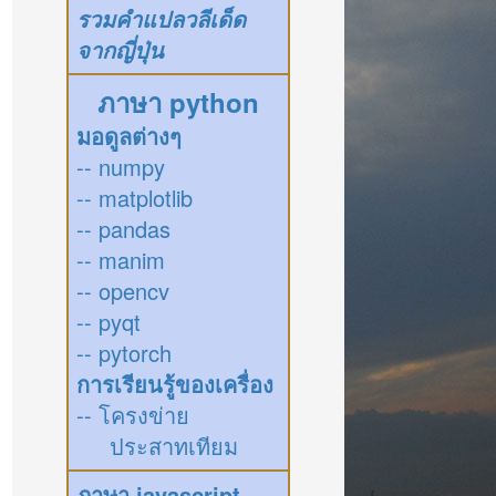
รวมคำแปลวลีเด็ด
จากญี่ปุ่น
ภาษา python
มอดูลต่างๆ
-- numpy
-- matplotlib
-- pandas
-- manim
-- opencv
-- pyqt
-- pytorch
การเรียนรู้ของเครื่อง
-- โครงข่าย
ประสาทเทียม
ภาษา javascript