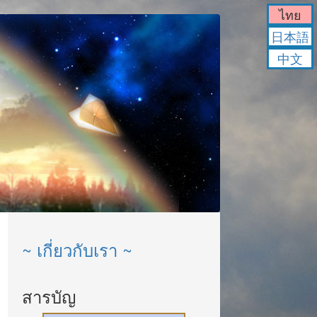
ไทย
日本語
中文
~ เกี่ยวกับเรา ~
สารบัญ