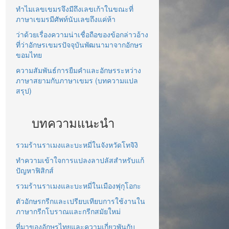
ทำไมเลขเขมรจึงมีถึงเลขเก้าในขณะที่
ภาษาเขมรมีศัพท์นับเลขถึงแค่ห้า
ว่าด้วยเรื่องความน่าเชื่อถือของข้อกล่าวอ้าง
ที่ว่าอักษรเขมรปัจจุบันพัฒนามาจากอักษร
ขอมไทย
ความสัมพันธ์การยืมคำและอักษรระหว่าง
ภาษาสยามกับภาษาเขมร (บทความแปล
สรุป)
บทความแนะนำ
รวมร้านราเมงและบะหมี่ในจังหวัดโทจิงิ
ทำความเข้าใจการแปลงลาปลัสสำหรับแก้
ปัญหาฟิสิกส์
รวมร้านราเมงและบะหมี่ในเมืองฟุกุโอกะ
ตัวอักษรกรีกและเปรียบเทียบการใช้งานใน
ภาษากรีกโบราณและกรีกสมัยใหม่
ที่มาของอักษรไทยและความเกี่ยวพันกับ