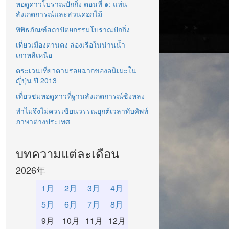
หอดูดาวโบราณปักกิ่ง ตอนที่ ๑: แท่น
สังเกตการณ์และสวนดอกไม้
พิพิธภัณฑ์สถาปัตยกรรมโบราณปักกิ่ง
เที่ยวเมืองตานตง ล่องเรือในน่านน้ำ
เกาหลีเหนือ
ตระเวนเที่ยวตามรอยฉากของอนิเมะใน
ญี่ปุ่น ปี 2013
เที่ยวชมหอดูดาวที่ฐานสังเกตการณ์ซิงหลง
ทำไมจึงไม่ควรเขียนวรรณยุกต์เวลาทับศัพท์
ภาษาต่างประเทศ
บทความแต่ละเดือน
2026年
1月
2月
3月
4月
5月
6月
7月
8月
9月
10月
11月
12月