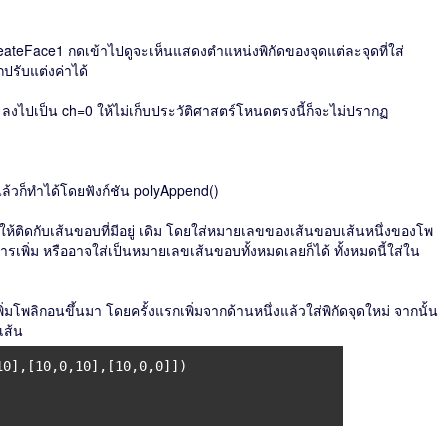
CreateFace1 กดเข้าไปดูจะเห็นแสดงตำแหน่งพิกัดของจุดแต่ละจุดที่ใส่
ถปรับแต่งค่าได้
) ลงไปเป็น ch=0 ให้ไม่เก็บประวัติศาสตร์โหนดตรงนี้ก็จะไม่ปรากฏ
แล้วก็ทำได้โดยฟังก์ชัน polyAppend()
่โดยให้ติดกับเส้นขอบที่มีอยู่ เดิม โดยใส่หมายเลขของเส้นขอบเส้นหนึ่งของโพ
รเพิ่ม หรืออาจใส่เป็นหมายเลขเส้นขอบทั้งหมดเลยก็ได้ ทั้งหมดนี้ใส่ใน
พิ่มโพลิกอนขึ้นมา โดยครั้งแรกเพิ่มจากด้านหนึ่งแล้วใส่พิกัดจุดใหม่ จากนั้น
เส้น
10],[10,0,10],[10,0,0]])