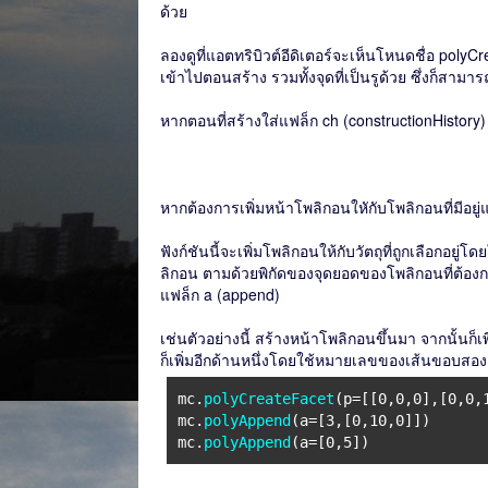
ด้วย
ลองดูที่แอตทริบิวต์อีดิเตอร์จะเห็นโหนดชื่อ poly
เข้าไปตอนสร้าง รวมทั้งจุดที่เป็นรูด้วย ซึ่งก็สามาร
หากตอนที่สร้างใส่แฟล็ก ch (constructionHistory
หากต้องการเพิ่มหน้าโพลิกอนใหักับโพลิกอนที่มีอยู่
ฟังก์ชันนี้จะเพิ่มโพลิกอนให้กับวัตถุที่ถูกเลือกอยู
ลิกอน ตามด้วยพิกัดของจุดยอดของโพลิกอนที่ต้องกา
แฟล็ก a (append)
เช่นตัวอย่างนี้ สร้างหน้าโพลิกอนขึ้นมา จากนั้นก็เ
ก็เพิ่มอีกด้านหนึ่งโดยใช้หมายเลขของเส้นขอบสอง
mc.
polyCreateFacet
(p=[[0,0,0],[0,0,
mc.
polyAppend
(a=[3,[0,10,0]])
mc.
polyAppend
(a=[0,5])