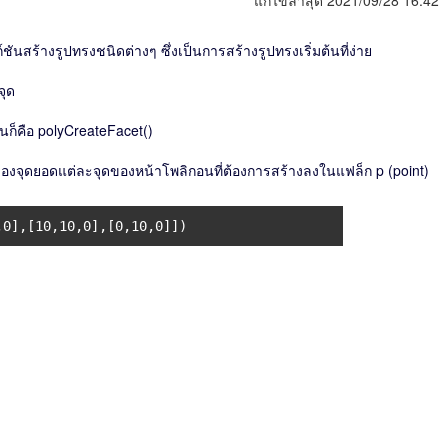
แก้ไขล่าสุด 2021/09/28 16:42
ันสร้างรูปทรงชนิดต่างๆ ซึ่งเป็นการสร้างรูปทรงเริ่มต้นที่ง่าย
จุด
้นก็คือ polyCreateFacet()
กัดของจุดยอดแต่ละจุดของหน้าโพลิกอนที่ต้องการสร้างลงในแฟล็ก p (point)
,0],[10,10,0],[0,10,0]])