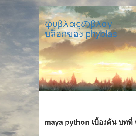
φυβλαςのβλογ
บล็อกของ phyblas
maya python เบื้องต้น บทที