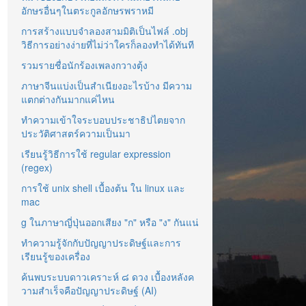
อักษรอื่นๆในตระกูลอักษรพราหมี
การสร้างแบบจำลองสามมิติเป็นไฟล์ .obj
วิธีการอย่างง่ายที่ไม่ว่าใครก็ลองทำได้ทันที
รวมรายชื่อนักร้องเพลงกวางตุ้ง
ภาษาจีนแบ่งเป็นสำเนียงอะไรบ้าง มีความ
แตกต่างกันมากแค่ไหน
ทำความเข้าใจระบอบประชาธิปไตยจาก
ประวัติศาสตร์ความเป็นมา
เรียนรู้วิธีการใช้ regular expression
(regex)
การใช้ unix shell เบื้องต้น ใน linux และ
mac
g ในภาษาญี่ปุ่นออกเสียง "ก" หรือ "ง" กันแน่
ทำความรู้จักกับปัญญาประดิษฐ์และการ
เรียนรู้ของเครื่อง
ค้นพบระบบดาวเคราะห์ ๘ ดวง เบื้องหลังค
วามสำเร็จคือปัญญาประดิษฐ์ (AI)