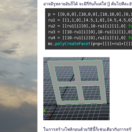
อาจมีรูหลายอันก็ได้ จะมีกี่กันก็แค่ใส่ [] คั่นไปทีละอ
p = [[0,0,0],[10,0,0],[10,10,0],[0,
ru1 = [[1,1,0],[4.5,1,0],[4.5,4.5,0
ru2 = [[ru1[i][0],10-ru1[i][1],0]
f
ru3 = [[10-ru1[i][0],10-ru1[i][1],
ru4 = [[10-ru1[i][0],ru1[i][1],0]
f
mc.
polyCreateFacet
(p=p+[[]]+ru1+[[]
ในการสร้างโพลิกอนด้วยวิธีนี้ก็เช่นเดียวกับการสร้