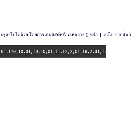
ูลงไปได้ด้วย โดยการเติมลิสต์หรือทูเพิลว่าง () หรือ [] ลงไป จากนั้นก็
,0],[10,10,0],[0,10,0],[],[2,2,0],[8,2,0],[8,8,0],[2,8,0