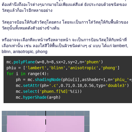
ต้องคำนึงถึงอะไรต่างๆมากมายไม่เพียงแค่สีแต่ ยังประกอบด้วยชนิดของ
วัสดุแล้วก็อะไรอีกหลายอย่าง
วัสดุอาจป้อนให้กับตัววัตถุโดยตรง โดยจะเป็นการใส่วัสดุให้กับพื้นผิวของ
วัตถุนั้นทั้งหมดดังตัวอย่างข้างต้น
หรืออาจจะเลือกทีละหน้าหรือหลายหน้า จะเป็นการป้อนวัสดุให้กับหน้าที่
เลือกเท่านั้น เช่น ลองใส่สีให้พื้นเป็นผิวชนิดต่างๆ ๔ แบบ ได้แก่ lambert,
blinn, anisotropic, phong
mc.
polyPlane
(w=8,h=8,sx=2,sy=2,n=
'phuen'
)
phiu = [
'lambert'
,
'blinn'
,
'anisotropic'
,
'phong'
]
for
i
in
range(4):
ph = mc.
shadingNode
(phiu[i],asShader=1,n=
'phiu_'
+
mc.
setAttr
(ph+
'.c'
,0.71,0.18,0.56,typ=
'double3'
)
mc.
select
(
'phuen.f[%d]'
%(i))
mc.
hyperShade
(a=ph)