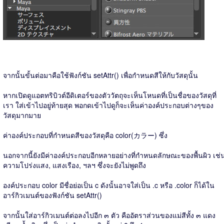
จากนั้นขั้นต่อมาคือใช้ฟังก์ชัน setAttr() เพื่อกำหนดสีให้กับวัสดุนั้น
หากเปิดดูแอตทริบิวต์อีดิเตอร์ของตัววัตถุจะเห็นโหนดที่เป็นชื่อของวัสดุที่
เรา ใส่เข้าไปอยู่ท้ายสุด พอกดเข้าไปดูก็จะเห็นค่าองค์ประกอบต่างๆของ
วัสดุมากมาย
ค่าองค์ประกอบที่กำหนดสีของวัสดุคือ color(カラー) ซึ่ง
นอกจากนี้ยังมีค่าองค์ประกอบอีกหลายอย่างที่กำหนดลักษณะของพื้นผิว เช่
ความโปร่งแสง, แสงเรือง, ฯลฯ ซึ่งจะยังไม่พูดถึง
องค์ประกอบ color มีชื่อย่อเป็น c ดังนั้นอาจใส่เป็น .c หรือ .color ก็ได้ใน
อาร์กิวเมนต์ของฟังก์ชัน setAttr()
จากนั้นใส่อาร์กิวเมนต์ต่อลงไปอีก ๓ ตัว คืออัตราส่วนของแม่สีทั้ง ๓ แดง