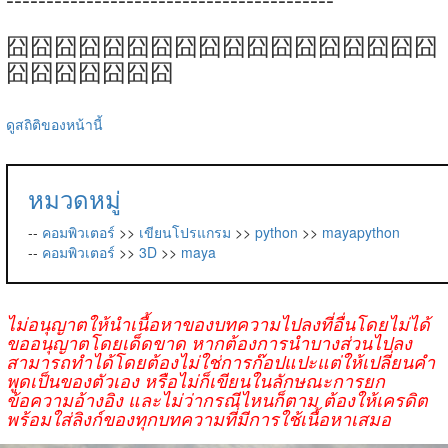
囧囧囧囧囧囧囧囧囧囧囧囧囧囧囧囧囧囧
囧囧囧囧囧囧囧
ดูสถิติของหน้านี้
หมวดหมู่
--
คอมพิวเตอร์
>>
เขียนโปรแกรม
>>
python
>>
mayapython
--
คอมพิวเตอร์
>>
3D
>>
maya
ไม่อนุญาตให้นำเนื้อหาของบทความไปลงที่อื่นโดยไม่ได้
ขออนุญาตโดยเด็ดขาด หากต้องการนำบางส่วนไปลง
สามารถทำได้โดยต้องไม่ใช่การก๊อปแปะแต่ให้เปลี่ยนคำ
พูดเป็นของตัวเอง หรือไม่ก็เขียนในลักษณะการยก
ข้อความอ้างอิง และไม่ว่ากรณีไหนก็ตาม ต้องให้เครดิต
พร้อมใส่ลิงก์ของทุกบทความที่มีการใช้เนื้อหาเสมอ