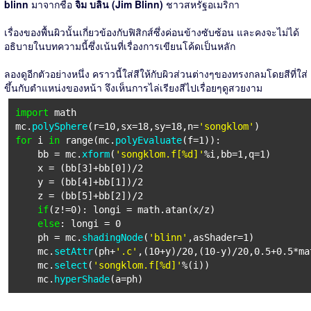
blinn
มาจากชื่อ
จิม บลิน (Jim Blinn)
ชาวสหรัฐอเมริกา
เรื่องของพื้นผิวนั้นเกี่ยวข้องกับฟิสิกส์ซึ่งค่อนข้างซับซ้อน และคงจะไม่ได้
อธิบายในบทความนี้ซึ่งเน้นที่เรื่องการเขียนโค้ดเป็นหลัก
ลองดูอีกตัวอย่างหนึ่ง คราวนี้ใส่สีให้กับผิวส่วนต่างๆของทรงกลมโดยสีที่ใส่
ขึ้นกับตำแหน่งของหน้า จึงเห็นการไล่เรียงสีไปเรื่อยๆดูสวยงาม
import
math
mc.
polySphere
(r=10,sx=18,sy=18,n=
'songklom'
)
for
i
in
range(mc.
polyEvaluate
(f=1)):
bb = mc.
xform
(
'songklom.f[%d]'
%i,bb=1,q=1)
x = (bb[3]+bb[0])/2
y = (bb[4]+bb[1])/2
z = (bb[5]+bb[2])/2
if
(z!=0): longi = math.atan(x/z)
else
: longi = 0
ph = mc.
shadingNode
(
'blinn'
,asShader=1)
mc.
setAttr
(ph+
'.c'
,(10+y)/20,(10-y)/20,0.5+0.5*ma
mc.
select
(
'songklom.f[%d]'
%(i))
mc.
hyperShade
(a=ph)