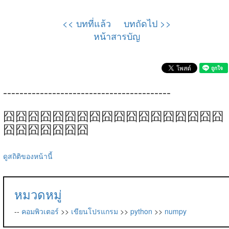
<< บทที่แล้ว
บทถัดไป >>
หน้าสารบัญ
-----------------------------------------
囧囧囧囧囧囧囧囧囧囧囧囧囧囧囧囧囧囧
囧囧囧囧囧囧囧
ดูสถิติของหน้านี้
หมวดหมู่
--
คอมพิวเตอร์
>>
เขียนโปรแกรม
>>
python
>>
numpy