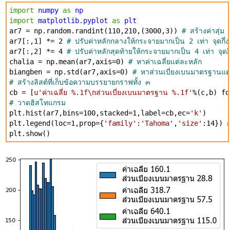
import
numpy
as
np
import
matplotlib.pyplot
as
plt
ar7 = np.random.randint(110,210,(3000,3))
# สร้างค่าสุ่ม
ar7[:,1] *= 2
# ปรับค่าหลักกลางให้กระจายมากเป็น 2 เท่า จุดกึ่งก
ar7[:,2] *= 4
# ปรับค่าหลักสุดท้ายให้กระจายมากเป็น 4 เท่า จุดกึ่
chalia = np.mean(ar7,axis=0)
# หาค่าเฉลี่ยแต่ละหลัก
biangben = np.std(ar7,axis=0)
# หาส่วนเบี่ยงเบนมาตรฐานแต
# สร้างลิสต์ที่เก็บข้อความบรรยายกราฟทั้ง ๓
cb = [
u'ค่าเฉลี่ย %.1f\nส่วนเบี่ยงเบนมาตรฐาน %.1f'
%(c,b) fo
# วาดฮิสโทแกรม
plt.hist(ar7,bins=100,stacked=1,label=cb,ec=
'k'
)
plt.legend(loc=1,prop={
'family'
:
'Tahoma'
,
'size'
:14})
plt.show()