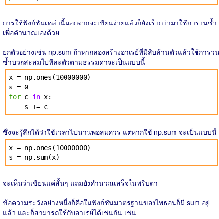
การใช้ฟังก์ชันเหล่านี้นอกจากจะเขียนง่ายแล้วก็ยังเร็วกว่ามาใช้การวนซ้ำ
เพื่อคำนวณเองด้วย
ยกตัวอย่างเช่น np.sum ถ้าหากลองสร้างอาเรย์ที่มีสิบล้านตัวแล้วใช้การว
ซ้ำบวกสะสมไปทีละตัวตามธรรมดาจะเป็นแบบนี้
x = np.ones(10000000)
s = 0
for
c
in
x:
s += c
ซึ่งจะรู้สึกได้ว่าใช้เวลาไปนานพอสมควร แต่หากใช้ np.sum จะเป็นแบบนี้
x = np.ones(10000000)
s = np.sum(x)
จะเห็นว่าเขียนแค่สั้นๆ แถมยังคำนวณเสร็จในพริบตา
ข้อความระวังอย่างหนึ่งก็คือในฟังก์ชันมาตรฐานของไพธอนก็มี sum อยู่
แล้ว และก็สามารถใช้กับอาเรย์ได้เช่นกัน เช่น