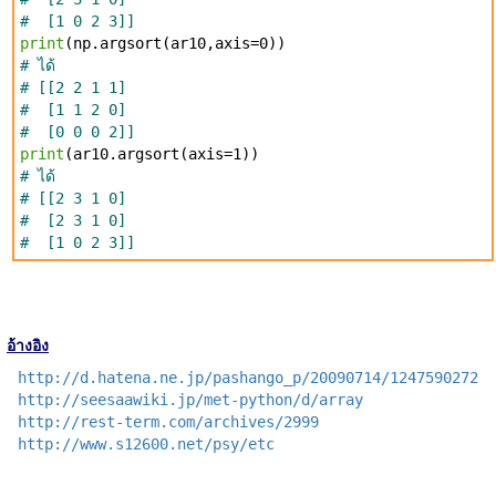
# [1 0 2 3]]
print
(np.argsort(ar10,axis=0))
# ได้
# [[2 2 1 1]
# [1 1 2 0]
# [0 0 0 2]]
print
(ar10.argsort(axis=1))
# ได้
# [[2 3 1 0]
# [2 3 1 0]
# [1 0 2 3]]
อ้างอิง
http://d.hatena.ne.jp/pashango_p/20090714/1247590272
http://seesaawiki.jp/met-python/d/array
http://rest-term.com/archives/2999
http://www.s12600.net/psy/etc