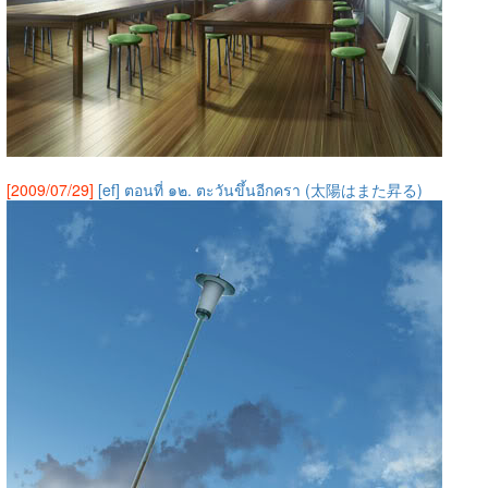
[2009/07/29]
[ef] ตอนที่ ๑๒. ตะวันขึ้นอีกครา (太陽はまた昇る)