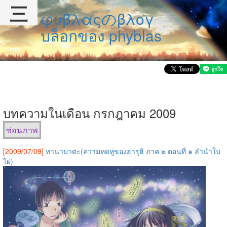
三
φυβλαςのβλογ
บล็อกของ phyblas
บทความในเดือน กรกฎาคม 2009
ซ่อนภาพ
[2009/07/09]
ทานาบาตะ(ความหดหู่ของฮารุฮิ ภาค ๒ ตอนที่ ๑ ลำนำใบ
ไผ่)