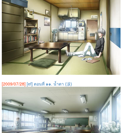
[2009/07/28]
[ef] ตอนที่ ๑๑. น้ำตา (涙)