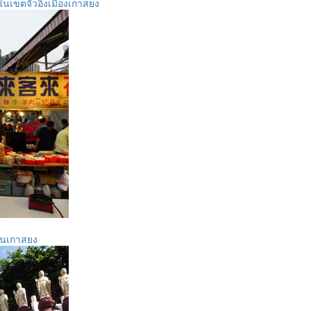
เขตจั่วอิ๋งเมืองเกาสยง
ในเกาสยง