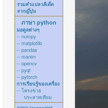
รวมคำแปลวลีเด็ด
จากญี่ปุ่น
ภาษา python
มอดูลต่างๆ
-- numpy
-- matplotlib
-- pandas
-- manim
-- opencv
-- pyqt
-- pytorch
การเรียนรู้ของเครื่อง
-- โครงข่าย
ประสาทเทียม
ภาษา javascript