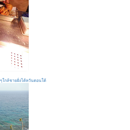
กๆใกล้ชายฝั่งไต้หวันตอนใต้