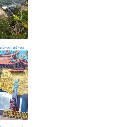
ิมฝั่งทะเลผิงตง