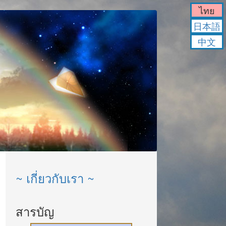
ไทย
日本語
中文
~ เกี่ยวกับเรา ~
สารบัญ