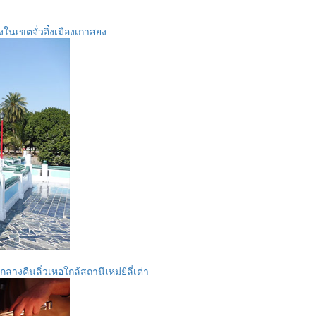
ในเขตจั่วอิ๋งเมืองเกาสยง
งคืนลิ่วเหอใกล้สถานีเหม่ย์ลี่เต่า