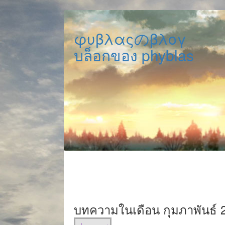
φυβλαςのβλογ
บล็อกของ phyblas
บทความในเดือน กุมภาพันธ์ 