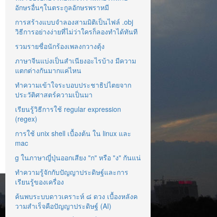
อักษรอื่นๆในตระกูลอักษรพราหมี
การสร้างแบบจำลองสามมิติเป็นไฟล์ .obj
วิธีการอย่างง่ายที่ไม่ว่าใครก็ลองทำได้ทันที
รวมรายชื่อนักร้องเพลงกวางตุ้ง
ภาษาจีนแบ่งเป็นสำเนียงอะไรบ้าง มีความ
แตกต่างกันมากแค่ไหน
ทำความเข้าใจระบอบประชาธิปไตยจาก
ประวัติศาสตร์ความเป็นมา
เรียนรู้วิธีการใช้ regular expression
(regex)
การใช้ unix shell เบื้องต้น ใน linux และ
mac
g ในภาษาญี่ปุ่นออกเสียง "ก" หรือ "ง" กันแน่
ทำความรู้จักกับปัญญาประดิษฐ์และการ
เรียนรู้ของเครื่อง
ค้นพบระบบดาวเคราะห์ ๘ ดวง เบื้องหลังค
วามสำเร็จคือปัญญาประดิษฐ์ (AI)