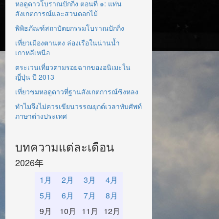
หอดูดาวโบราณปักกิ่ง ตอนที่ ๑: แท่น
สังเกตการณ์และสวนดอกไม้
พิพิธภัณฑ์สถาปัตยกรรมโบราณปักกิ่ง
เที่ยวเมืองตานตง ล่องเรือในน่านน้ำ
เกาหลีเหนือ
ตระเวนเที่ยวตามรอยฉากของอนิเมะใน
ญี่ปุ่น ปี 2013
เที่ยวชมหอดูดาวที่ฐานสังเกตการณ์ซิงหลง
ทำไมจึงไม่ควรเขียนวรรณยุกต์เวลาทับศัพท์
ภาษาต่างประเทศ
บทความแต่ละเดือน
2026年
1月
2月
3月
4月
5月
6月
7月
8月
9月
10月
11月
12月