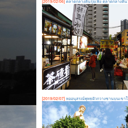
[2019/02/06]
ตลาดกลางคืนรุ่ยเฟิง ตลาดกลางคืนใน
[2019/02/07]
หออนุสรณ์พุทธฝัวกวางซานบนเขา