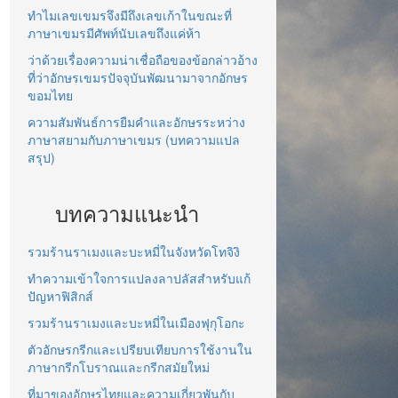
ทำไมเลขเขมรจึงมีถึงเลขเก้าในขณะที่
ภาษาเขมรมีศัพท์นับเลขถึงแค่ห้า
ว่าด้วยเรื่องความน่าเชื่อถือของข้อกล่าวอ้าง
ที่ว่าอักษรเขมรปัจจุบันพัฒนามาจากอักษร
ขอมไทย
ความสัมพันธ์การยืมคำและอักษรระหว่าง
ภาษาสยามกับภาษาเขมร (บทความแปล
สรุป)
บทความแนะนำ
รวมร้านราเมงและบะหมี่ในจังหวัดโทจิงิ
ทำความเข้าใจการแปลงลาปลัสสำหรับแก้
ปัญหาฟิสิกส์
รวมร้านราเมงและบะหมี่ในเมืองฟุกุโอกะ
ตัวอักษรกรีกและเปรียบเทียบการใช้งานใน
ภาษากรีกโบราณและกรีกสมัยใหม่
ที่มาของอักษรไทยและความเกี่ยวพันกับ