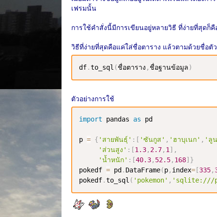
เฟรมนั้น
การใช้คำสั่งนี้มีการเขียนอยู่หลายวิธี ที่ง่ายที่สุดก
วิธีที่ง่ายที่สุดคือแค่ใส่ชื่อตาราง แล้วตามด้วยชื่อ
df
.
to_sql
(
ชื่อตาราง
,
ชื่อฐานข้อมูล
)
ตัวอย่างการใช้
import
 pandas 
as
 pd

p 
=
{
'สายพันธุ์'
:
[
'ซันกูส'
,
'ฮาบุเนก'
,
'ลู
'ส่วนสูง'
:
[
1.3
,
2.7
,
1
]
,
'น้ำหนัก'
:
[
40.3
,
52.5
,
168
]
}
pokedf 
=
 pd
.
DataFrame
(
p
,
index
=
[
335
,
pokedf
.
to_sql
(
'pokemon'
,
'sqlite:///