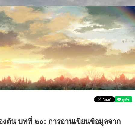
้องต้น บทที่ ๒๐: การอ่านเขียนข้อมูลจาก