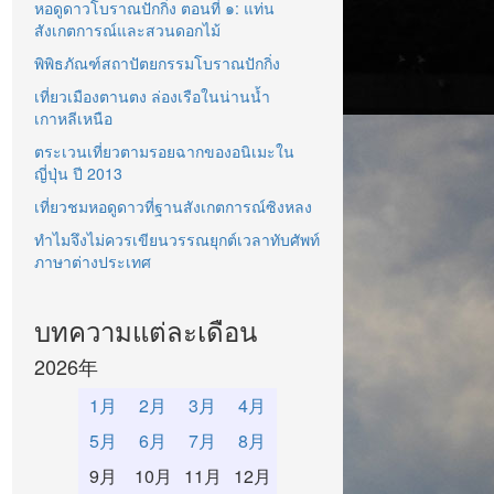
หอดูดาวโบราณปักกิ่ง ตอนที่ ๑: แท่น
สังเกตการณ์และสวนดอกไม้
พิพิธภัณฑ์สถาปัตยกรรมโบราณปักกิ่ง
เที่ยวเมืองตานตง ล่องเรือในน่านน้ำ
เกาหลีเหนือ
ตระเวนเที่ยวตามรอยฉากของอนิเมะใน
ญี่ปุ่น ปี 2013
เที่ยวชมหอดูดาวที่ฐานสังเกตการณ์ซิงหลง
ทำไมจึงไม่ควรเขียนวรรณยุกต์เวลาทับศัพท์
ภาษาต่างประเทศ
บทความแต่ละเดือน
2026年
1月
2月
3月
4月
5月
6月
7月
8月
9月
10月
11月
12月