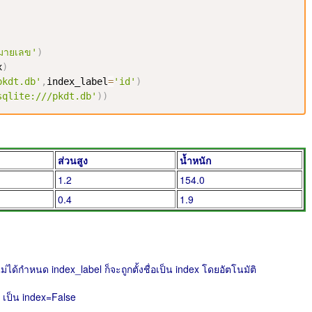
มายเลข'
)
x
)
pkdt.db'
,
index_label
=
'id'
)
sqlite:///pkdt.db'
)
)
ส่วนสูง
น้ำหนัก
1.2
154.0
0.4
1.9
็ไม่ได้กำหนด index_label ก็จะถูกตั้งชื่อเป็น index โดยอัตโนมัติ
x เป็น index=False