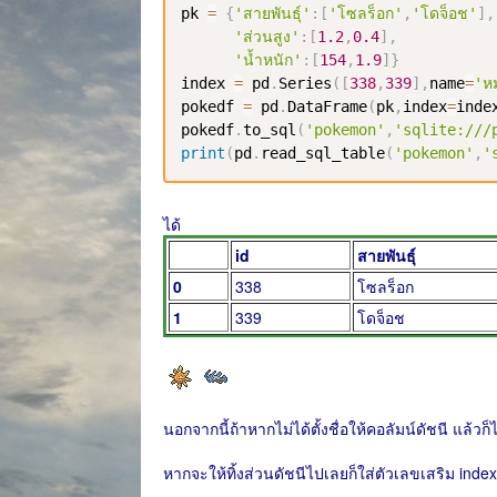
pk 
=
{
'สายพันธุ์'
:
[
'โซลร็อก'
,
'โดจ็อช'
]
,
'ส่วนสูง'
:
[
1.2
,
0.4
]
,
'น้ำหนัก'
:
[
154
,
1.9
]
}
index 
=
 pd
.
Series
(
[
338
,
339
]
,
name
=
'ห
pokedf 
=
 pd
.
DataFrame
(
pk
,
index
=
inde
pokedf
.
to_sql
(
'pokemon'
,
'sqlite:///
print
(
pd
.
read_sql_table
(
'pokemon'
,
'
ได้
id
สายพันธุ์
0
338
โซลร็อก
1
339
โดจ็อช
นอกจากนี้ถ้าหากไม่ได้ตั้งชื่อให้คอลัมน์ดัชนี แล้วก
หากจะให้ทิ้งส่วนดัชนีไปเลยก็ใส่ตัวเลขเสริม inde