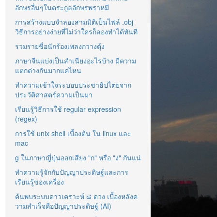
อักษรอื่นๆในตระกูลอักษรพราหมี
การสร้างแบบจำลองสามมิติเป็นไฟล์ .obj
วิธีการอย่างง่ายที่ไม่ว่าใครก็ลองทำได้ทันที
รวมรายชื่อนักร้องเพลงกวางตุ้ง
ภาษาจีนแบ่งเป็นสำเนียงอะไรบ้าง มีความ
แตกต่างกันมากแค่ไหน
ทำความเข้าใจระบอบประชาธิปไตยจาก
ประวัติศาสตร์ความเป็นมา
เรียนรู้วิธีการใช้ regular expression
(regex)
การใช้ unix shell เบื้องต้น ใน linux และ
mac
g ในภาษาญี่ปุ่นออกเสียง "ก" หรือ "ง" กันแน่
ทำความรู้จักกับปัญญาประดิษฐ์และการ
เรียนรู้ของเครื่อง
ค้นพบระบบดาวเคราะห์ ๘ ดวง เบื้องหลังค
วามสำเร็จคือปัญญาประดิษฐ์ (AI)