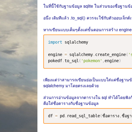
ในที่นี้ใช้กับฐานข้อมูล sqlite ในส่วนของชื่อฐานข
อนึ่ง เดิมทีแล้ว .to_sql() ควรจะใช้กับตัวออบเจ็กต์
หากเขียนแบบเต็มๆตั้งแต่ขั้นตอนการสร้าง engine
import
 sqlalchemy

engine 
=
 sqlalchemy
.
create_engine
(
'
pokedf
.
to_sql
(
'pokemon'
,
engine
)
เพียงแต่ว่าสามารถเขียนย่อเป็นแบบใส่แค่ชื่อฐานข้
sqlalchemy มาโดยตรงเลยด้วย
ส่วนการอ่านข้อมูลจากตารางใน sql ทำได้โดยฟังก์ชั
คือใส่ชื่อตารางกับชื่อฐานข้อมูล
df 
=
 pd
.
read_sql_table
(
ชื่อตาราง
,
ชื่อฐ