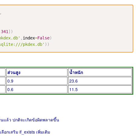
,
,
341
]
)
pkdex.db'
,
index
=
False
)
sqlite:///pkdex.db'
)
)
ส่วนสูง
น้ำหนัก
0.9
23.6
0.6
11.5
นั้นแล้ว ปกติจะเกิดข้อผิดพลาดขึ้น
อกเสริม if_exists เพิ่มเติม