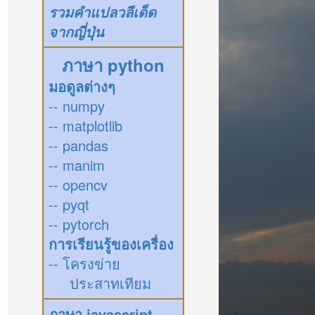
รวมคำแปลวลีเด็ด
จากญี่ปุ่น
ภาษา python
มอดูลต่างๆ
-- numpy
-- matplotlib
-- pandas
-- manim
-- opencv
-- pyqt
-- pytorch
การเรียนรู้ของเครื่อง
-- โครงข่าย
ประสาทเทียม
ภาษา javascript