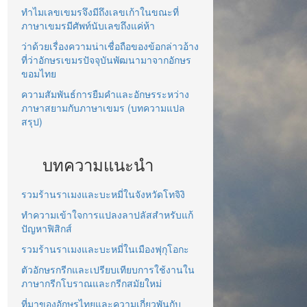
ทำไมเลขเขมรจึงมีถึงเลขเก้าในขณะที่
ภาษาเขมรมีศัพท์นับเลขถึงแค่ห้า
ว่าด้วยเรื่องความน่าเชื่อถือของข้อกล่าวอ้าง
ที่ว่าอักษรเขมรปัจจุบันพัฒนามาจากอักษร
ขอมไทย
ความสัมพันธ์การยืมคำและอักษรระหว่าง
ภาษาสยามกับภาษาเขมร (บทความแปล
สรุป)
บทความแนะนำ
รวมร้านราเมงและบะหมี่ในจังหวัดโทจิงิ
ทำความเข้าใจการแปลงลาปลัสสำหรับแก้
ปัญหาฟิสิกส์
รวมร้านราเมงและบะหมี่ในเมืองฟุกุโอกะ
ตัวอักษรกรีกและเปรียบเทียบการใช้งานใน
ภาษากรีกโบราณและกรีกสมัยใหม่
ที่มาของอักษรไทยและความเกี่ยวพันกับ