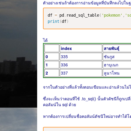
ตัวอย่างเช่นถ้าต้องการอ่านข้อมูลที่บันทึกลงไปในฐ
df 
=
 pd
.
read_sql_table
(
'pokemon'
,
's
print
(
df
)
ได้
index
สายพันธุ์
0
335
ซันกูส
1
336
ฮาบุเนก
2
337
ลูนาโทน
จากในตัวอย่างที่แล้วทั้งตอนเขียนและอ่านล้วนไม่ไ
ซึ่งจะเห็นว่าตอนที่ใช้ .to_sql() นั้นตัวดัชนีก็ถูกเ
คอลัมน์ใน sql ด้วย
หากต้องการเปลี่ยนชื่อคอลัมน์ดัชนีใหม่อาจทำได้โด