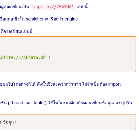
้อมูลจะเขียนเป็น
แบบนี้
'sqlite:///ชื่อไฟล์'
เชื่อมต่อ ซึ่งใน sqlalchemy เรียกว่า engine
 ก็อาจเขียนแบบนี้
sqlite:///pkdata.db'
)
อมูลไปโดยตรงก็ได้ ดังนั้นจึงสะดวกกว่ามาก ไม่จำเป็นต้อง import
น pd.read_sql_table() วิธีใช้ก็เช่นเดียวกับตอนเขียนข้อมูลลง sql นั่น
านข้อมูล
)