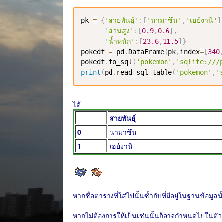
pk 
=
{
'สายพันธุ์'
:
[
'นามาซึน'
,
'เฮย์งานิ'
]
'ส่วนสูง'
:
[
0.9
,
0.6
]
,
'น้ำหนัก'
:
[
23.6
,
11.5
]
}
pokedf 
=
 pd
.
DataFrame
(
pk
,
index
=
[
340
pokedf
.
to_sql
(
'pokemon'
,
'sqlite:///
print
(
pd
.
read_sql_table
(
'pokemon'
,
'
ได้
สายพันธุ์
0
นามาซึน
1
เฮย์งานิ
หากชื่อตารางที่ใส่ไปนั้นซ้ำกับที่มีอยู่ในฐานข้อมูล
หากไม่ต้องการให้เป็นเช่นนั้นก็อาจกำหนดไปในตัวเลื