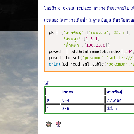
โดยถ้า id_exists='replace' ตารางเดิมจะหายไปแ
เช่นลองใส่ตารางเดิมซ้ำในฐานข้อมูลเดียวกับตัวอย่
pk 
=
{
'สายพันธุ์'
:
[
'เนนดอล'
,
'ลีลีลา'
]
,
'ส่วนสูง'
:
[
1.5
,
1
]
,
'น้ำหนัก'
:
[
108
,
23.8
]
}
pokedf 
=
 pd
.
DataFrame
(
pk
,
index
=
[
344
pokedf
.
to_sql
(
'pokemon'
,
'sqlite:///
print
(
pd
.
read_sql_table
(
'pokemon'
,
'
ได้
index
สายพันธุ์
0
344
เนนดอล
1
345
ลีลีลา