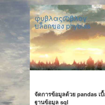
φυβλαςのβλογ
บล็อกของ phyblas
จัดการข้อมูลด้วย pandas เบื
ฐานข้อมูล sql