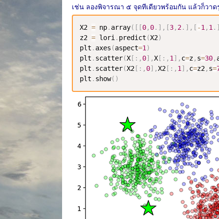
เช่น ลองพิจารณา ๕ จุดทีเดียวพร้อมกัน แล้วก็วา
X2 
=
 np
.
array
(
[
[
0
,
0
.
]
,
[
3
,
2
.
]
,
[
-
1
,
1
.
z2 
=
 lori
.
predict
(
X2
)
plt
.
axes
(
aspect
=
1
)
plt
.
scatter
(
X
[
:
,
0
]
,
X
[
:
,
1
]
,
c
=
z
,
s
=
30
,
plt
.
scatter
(
X2
[
:
,
0
]
,
X2
[
:
,
1
]
,
c
=
z2
,
s
=
plt
.
show
(
)