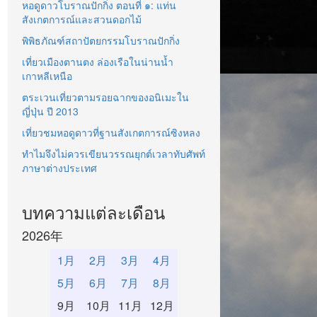
หอดูดาวโบราณปักกิ่ง ตอนที่ ๑: แท่น
สังเกตการณ์และสวนดอกไม้
พิพิธภัณฑ์สถาปัตยกรรมโบราณปักกิ่ง
เที่ยวเมืองตานตง ล่องเรือในน่านน้ำ
เกาหลีเหนือ
ตระเวนเที่ยวตามรอยฉากของอนิเมะใน
ญี่ปุ่น ปี 2013
เที่ยวชมหอดูดาวที่ฐานสังเกตการณ์ซิงหลง
ทำไมจึงไม่ควรเขียนวรรณยุกต์เวลาทับศัพท์
ภาษาต่างประเทศ
บทความแต่ละเดือน
2026年
1月
2月
3月
4月
5月
6月
7月
8月
9月
10月
11月
12月