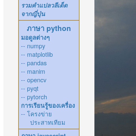
รวมคำแปลวลีเด็ด
จากญี่ปุ่น
ภาษา python
มอดูลต่างๆ
-- numpy
-- matplotlib
-- pandas
-- manim
-- opencv
-- pyqt
-- pytorch
การเรียนรู้ของเครื่อง
-- โครงข่าย
ประสาทเทียม
ภาษา javascript