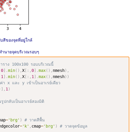
บสีของจุดที่อยู่ใกล้
รทำนายจุดบริเวณรอบๆ
นตาราง 100x100 รอบบริเวณนี้
,
0
]
.
min
(
)
,
X
[
:
,
0
]
.
max
(
)
,
nmesh
)
,
,
1
]
.
min
(
)
,
X
[
:
,
1
]
.
max
(
)
,
nmesh
)
)
วมค่า x และ y เข้าเป็นอาเรย์เดียว
)
]
,
1
)
นรูปกลับเป็นอาเรย์สองมิติ
map
=
'brg'
)
# วาดสีพื้น
edgecolor
=
'k'
,
cmap
=
'brg'
)
# วาดจุดข้อมูล