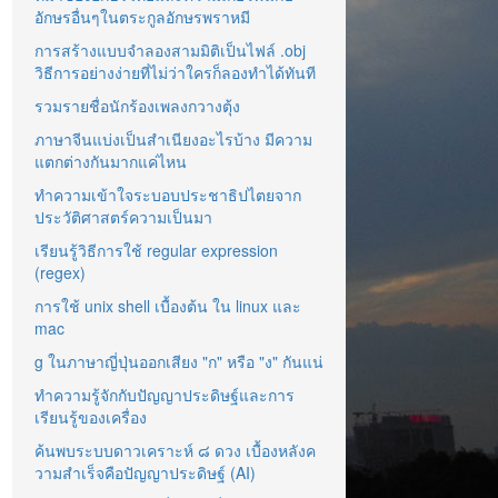
อักษรอื่นๆในตระกูลอักษรพราหมี
การสร้างแบบจำลองสามมิติเป็นไฟล์ .obj
วิธีการอย่างง่ายที่ไม่ว่าใครก็ลองทำได้ทันที
รวมรายชื่อนักร้องเพลงกวางตุ้ง
ภาษาจีนแบ่งเป็นสำเนียงอะไรบ้าง มีความ
แตกต่างกันมากแค่ไหน
ทำความเข้าใจระบอบประชาธิปไตยจาก
ประวัติศาสตร์ความเป็นมา
เรียนรู้วิธีการใช้ regular expression
(regex)
การใช้ unix shell เบื้องต้น ใน linux และ
mac
g ในภาษาญี่ปุ่นออกเสียง "ก" หรือ "ง" กันแน่
ทำความรู้จักกับปัญญาประดิษฐ์และการ
เรียนรู้ของเครื่อง
ค้นพบระบบดาวเคราะห์ ๘ ดวง เบื้องหลังค
วามสำเร็จคือปัญญาประดิษฐ์ (AI)