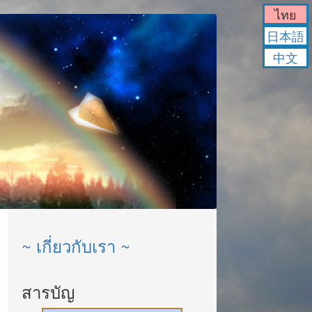
ไทย
日本語
中文
~ เกี่ยวกับเรา ~
สารบัญ