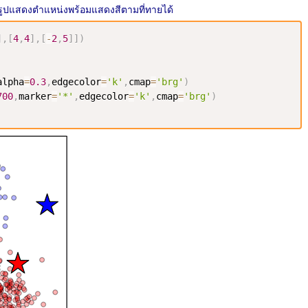
ดรูปแสดงตำแหน่งพร้อมแสดงสีตามที่ทายได้
]
,
[
4
,
4
]
,
[
-
2
,
5
]
]
)
alpha
=
0.3
,
edgecolor
=
'k'
,
cmap
=
'brg'
)
700
,
marker
=
'*'
,
edgecolor
=
'k'
,
cmap
=
'brg'
)