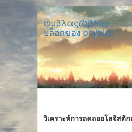
φυβλαςのβλογ
บล็อกของ phyblas
วิเคราะห์การถดถอยโลจิสติกด