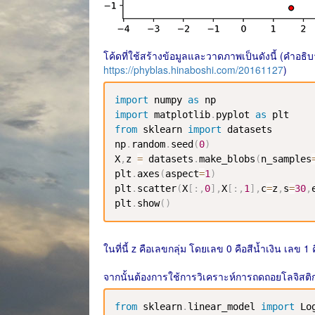
โค้ดที่ใช้สร้างข้อมูลและวาดภาพเป็นดังนี้ (คำอธิบ
https://phyblas.hinaboshi.com/20161127
)
import
 numpy 
as
import
 matplotlib
.
pyplot 
as
from
 sklearn 
import
 datasets

np
.
random
.
seed
(
0
)
X
,
z 
=
 datasets
.
make_blobs
(
n_samples
plt
.
axes
(
aspect
=
1
)
plt
.
scatter
(
X
[
:
,
0
]
,
X
[
:
,
1
]
,
c
=
z
,
s
=
30
,
plt
.
show
(
)
ในที่นี้ z คือเลขกลุ่ม โดยเลข 0 คือสีน้ำเงิน เลข 1
จากนั้นต้องการใช้การวิเคราะห์การถดถอยโลจิสติกเพื
from
 sklearn
.
linear_model 
import
 Lo