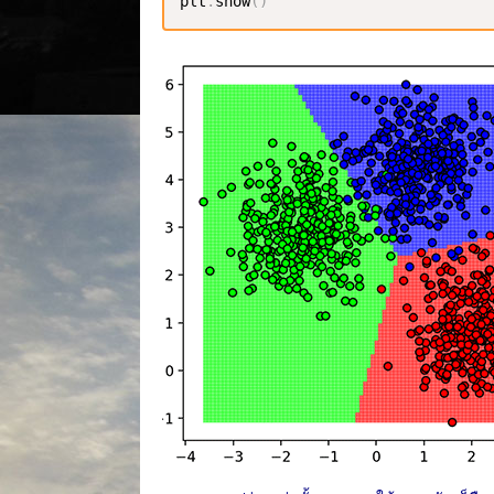
plt
.
show
(
)