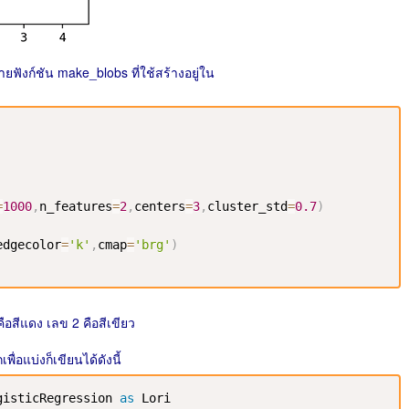
ายฟังก์ชัน make_blobs ที่ใช้สร้างอยู่ใน
=
1000
,
n_features
=
2
,
centers
=
3
,
cluster_std
=
0.7
)
edgecolor
=
'k'
,
cmap
=
'brg'
)
 คือสีแดง เลข 2 คือสีเขียว
่อแบ่งก็เขียนได้ดังนี้
gisticRegression 
as
 Lori
