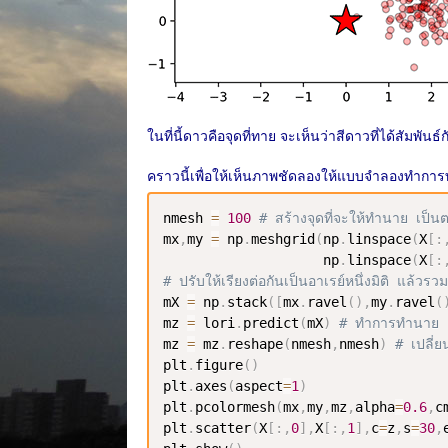
ในที่นี้ดาวคือจุดที่ทาย จะเห็นว่าสีดาวที่ได้สัมพันธ์กั
คราวนี้เพื่อให้เห็นภาพชัดลองให้แบบจำลองทำกา
nmesh 
=
100
# สร้างจุดที่จะให้ทำนาย เป็
mx
,
my 
=
 np
.
meshgrid
(
np
.
linspace
(
X
[
:
                    np
.
linspace
(
X
[
:
# ปรับให้เรียงต่อกันเป็นอาเรย์หนึ่งมิติ แล้วร
mX 
=
 np
.
stack
(
[
mx
.
ravel
(
)
,
my
.
ravel
(
mz 
=
 lori
.
predict
(
mX
)
# ทำการทำนาย
mz 
=
 mz
.
reshape
(
nmesh
,
nmesh
)
# เปลี่ย
plt
.
figure
(
)
plt
.
axes
(
aspect
=
1
)
plt
.
pcolormesh
(
mx
,
my
,
mz
,
alpha
=
0.6
,
c
plt
.
scatter
(
X
[
:
,
0
]
,
X
[
:
,
1
]
,
c
=
z
,
s
=
30
,