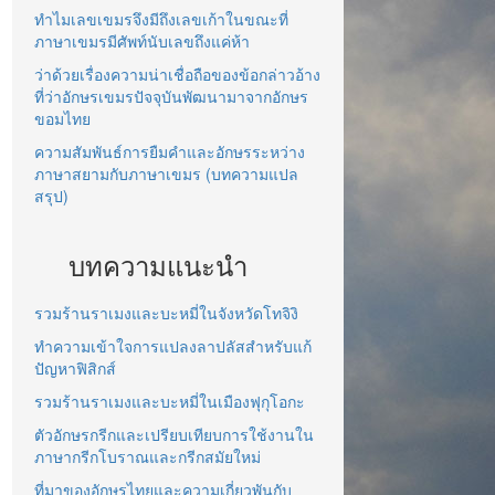
ทำไมเลขเขมรจึงมีถึงเลขเก้าในขณะที่
ภาษาเขมรมีศัพท์นับเลขถึงแค่ห้า
ว่าด้วยเรื่องความน่าเชื่อถือของข้อกล่าวอ้าง
ที่ว่าอักษรเขมรปัจจุบันพัฒนามาจากอักษร
ขอมไทย
ความสัมพันธ์การยืมคำและอักษรระหว่าง
ภาษาสยามกับภาษาเขมร (บทความแปล
สรุป)
บทความแนะนำ
รวมร้านราเมงและบะหมี่ในจังหวัดโทจิงิ
ทำความเข้าใจการแปลงลาปลัสสำหรับแก้
ปัญหาฟิสิกส์
รวมร้านราเมงและบะหมี่ในเมืองฟุกุโอกะ
ตัวอักษรกรีกและเปรียบเทียบการใช้งานใน
ภาษากรีกโบราณและกรีกสมัยใหม่
ที่มาของอักษรไทยและความเกี่ยวพันกับ