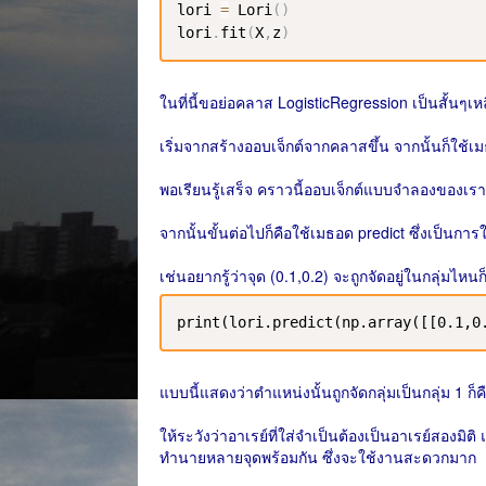
lori 
=
 Lori
(
)
lori
.
fit
(
X
,
z
)
ในที่นี้ขอย่อคลาส LogisticRegression เป็นสั้นๆเหล
เริ่มจากสร้างออบเจ็กต์จากคลาสขึ้น จากนั้นก็ใช้เ
พอเรียนรู้เสร็จ คราวนี้ออบเจ็กต์แบบจำลองของเราก
จากนั้นขั้นต่อไปก็คือใช้เมธอด predict ซึ่งเป็นก
เช่นอยากรู้ว่าจุด (0.1,0.2) จะถูกจัดอยู่ในกลุ่มไหนก็
print(lori.predict(np.array([[0.1,0.
แบบนี้แสดงว่าตำแหน่งนั้นถูกจัดกลุ่มเป็นกลุ่ม 1 ก็ค
ให้ระวังว่าอาเรย์ที่ใส่จำเป็นต้องเป็นอาเรย์สองมิ
ทำนายหลายจุดพร้อมกัน ซึ่งจะใช้งานสะดวกมาก