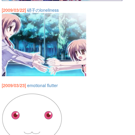
[2009/03/22]
硝子のloneliness
[2009/03/23]
emotional flutter