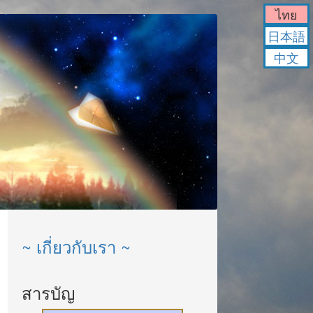
ไทย
日本語
中文
~ เกี่ยวกับเรา ~
สารบัญ