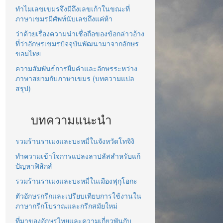
ทำไมเลขเขมรจึงมีถึงเลขเก้าในขณะที่
ภาษาเขมรมีศัพท์นับเลขถึงแค่ห้า
ว่าด้วยเรื่องความน่าเชื่อถือของข้อกล่าวอ้าง
ที่ว่าอักษรเขมรปัจจุบันพัฒนามาจากอักษร
ขอมไทย
ความสัมพันธ์การยืมคำและอักษรระหว่าง
ภาษาสยามกับภาษาเขมร (บทความแปล
สรุป)
บทความแนะนำ
รวมร้านราเมงและบะหมี่ในจังหวัดโทจิงิ
ทำความเข้าใจการแปลงลาปลัสสำหรับแก้
ปัญหาฟิสิกส์
รวมร้านราเมงและบะหมี่ในเมืองฟุกุโอกะ
ตัวอักษรกรีกและเปรียบเทียบการใช้งานใน
ภาษากรีกโบราณและกรีกสมัยใหม่
ที่มาของอักษรไทยและความเกี่ยวพันกับ