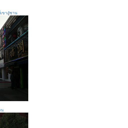
่เขาอู๋ซาน
าน