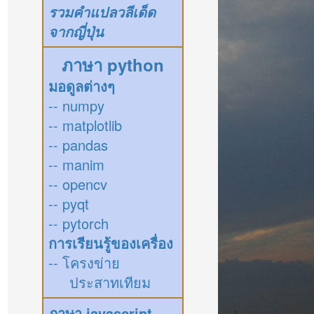
รวมคำแปลวลีเด็ด
จากญี่ปุ่น
ภาษา python
มอดูลต่างๆ
-- numpy
-- matplotlib
-- pandas
-- manim
-- opencv
-- pyqt
-- pytorch
การเรียนรู้ของเครื่อง
-- โครงข่าย
ประสาทเทียม
ภาษา javascript