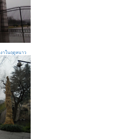
หงาในฤดูหนาว