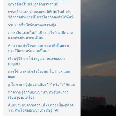
อักษรอื่นๆในตระกูลอักษรพราหมี
การสร้างแบบจำลองสามมิติเป็นไฟล์ .obj
วิธีการอย่างง่ายที่ไม่ว่าใครก็ลองทำได้ทันที
รวมรายชื่อนักร้องเพลงกวางตุ้ง
ภาษาจีนแบ่งเป็นสำเนียงอะไรบ้าง มีความ
แตกต่างกันมากแค่ไหน
ทำความเข้าใจระบอบประชาธิปไตยจาก
ประวัติศาสตร์ความเป็นมา
เรียนรู้วิธีการใช้ regular expression
(regex)
การใช้ unix shell เบื้องต้น ใน linux และ
mac
g ในภาษาญี่ปุ่นออกเสียง "ก" หรือ "ง" กันแน่
ทำความรู้จักกับปัญญาประดิษฐ์และการ
เรียนรู้ของเครื่อง
ค้นพบระบบดาวเคราะห์ ๘ ดวง เบื้องหลังค
วามสำเร็จคือปัญญาประดิษฐ์ (AI)