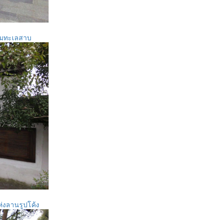
ิมทะเลสาบ
่งลานรูปโค้ง