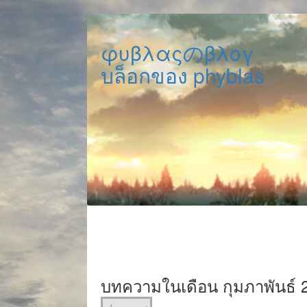
φυβλαςのβλογ
บล็อกของ phyblas
บทความในเดือน กุมภาพันธ์ 