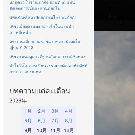
หอดูดาวโบราณปักกิ่ง ตอนที่ ๑: แท่น
สังเกตการณ์และสวนดอกไม้
พิพิธภัณฑ์สถาปัตยกรรมโบราณปักกิ่ง
เที่ยวเมืองตานตง ล่องเรือในน่านน้ำ
เกาหลีเหนือ
ตระเวนเที่ยวตามรอยฉากของอนิเมะใน
ญี่ปุ่น ปี 2013
เที่ยวชมหอดูดาวที่ฐานสังเกตการณ์ซิงหลง
ทำไมจึงไม่ควรเขียนวรรณยุกต์เวลาทับศัพท์
ภาษาต่างประเทศ
บทความแต่ละเดือน
2026年
1月
2月
3月
4月
5月
6月
7月
8月
9月
10月
11月
12月