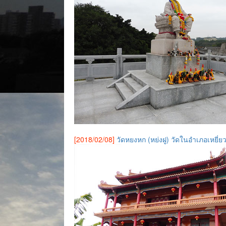
[2018/02/08]
วัดหยงหก (หย่งฝู) วัดในอำเภอเหยี่ยว