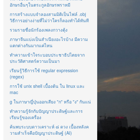
อักษรอื่นๆในตระกูลอักษรพราหมี
การสร้างแบบจำลองสามมิติเป็นไฟล์ .obj
วิธีการอย่างง่ายที่ไม่ว่าใครก็ลองทำได้ทันที
รวมรายชื่อนักร้องเพลงกวางตุ้ง
ภาษาจีนแบ่งเป็นสำเนียงอะไรบ้าง มีความ
แตกต่างกันมากแค่ไหน
ทำความเข้าใจระบอบประชาธิปไตยจาก
ประวัติศาสตร์ความเป็นมา
เรียนรู้วิธีการใช้ regular expression
(regex)
การใช้ unix shell เบื้องต้น ใน linux และ
mac
g ในภาษาญี่ปุ่นออกเสียง "ก" หรือ "ง" กันแน่
ทำความรู้จักกับปัญญาประดิษฐ์และการ
เรียนรู้ของเครื่อง
ค้นพบระบบดาวเคราะห์ ๘ ดวง เบื้องหลังค
วามสำเร็จคือปัญญาประดิษฐ์ (AI)