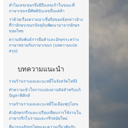
ทำไมเลขเขมรจึงมีถึงเลขเก้าในขณะที่
ภาษาเขมรมีศัพท์นับเลขถึงแค่ห้า
ว่าด้วยเรื่องความน่าเชื่อถือของข้อกล่าวอ้าง
ที่ว่าอักษรเขมรปัจจุบันพัฒนามาจากอักษร
ขอมไทย
ความสัมพันธ์การยืมคำและอักษรระหว่าง
ภาษาสยามกับภาษาเขมร (บทความแปล
สรุป)
บทความแนะนำ
รวมร้านราเมงและบะหมี่ในจังหวัดโทจิงิ
ทำความเข้าใจการแปลงลาปลัสสำหรับแก้
ปัญหาฟิสิกส์
รวมร้านราเมงและบะหมี่ในเมืองฟุกุโอกะ
ตัวอักษรกรีกและเปรียบเทียบการใช้งานใน
ภาษากรีกโบราณและกรีกสมัยใหม่
ที่มาของอักษรไทยและความเกี่ยวพันกับ