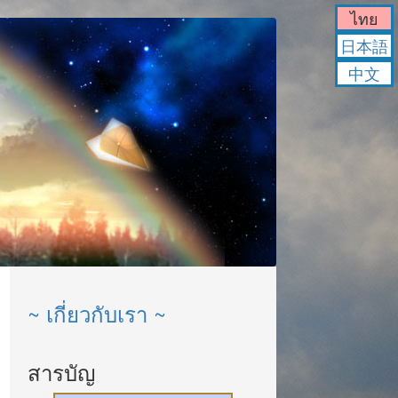
ไทย
日本語
中文
~ เกี่ยวกับเรา ~
สารบัญ