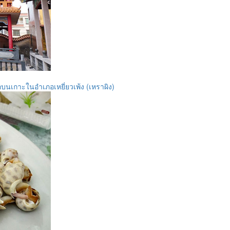
ือบนเกาะในอำเภอเหยี่ยวเพ้ง (เหราผิง)