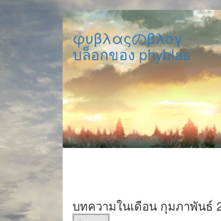
φυβλαςのβλογ
บล็อกของ phyblas
บทความในเดือน กุมภาพันธ์ 