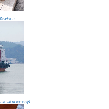
มืองซัวเถา
ัวเถาแล้วแวะทานซูชิ