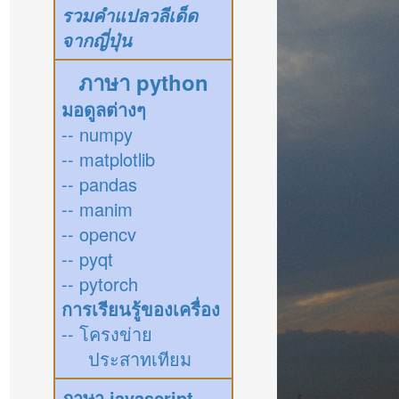
รวมคำแปลวลีเด็ด
จากญี่ปุ่น
ภาษา python
มอดูลต่างๆ
-- numpy
-- matplotlib
-- pandas
-- manim
-- opencv
-- pyqt
-- pytorch
การเรียนรู้ของเครื่อง
-- โครงข่าย
ประสาทเทียม
ภาษา javascript