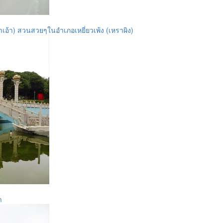
อ้า) สวนสวยๆในอำเภอเหยี่ยวเพ้ง (เหราผิง)
า