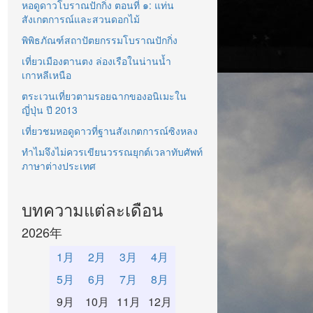
หอดูดาวโบราณปักกิ่ง ตอนที่ ๑: แท่น
สังเกตการณ์และสวนดอกไม้
พิพิธภัณฑ์สถาปัตยกรรมโบราณปักกิ่ง
เที่ยวเมืองตานตง ล่องเรือในน่านน้ำ
เกาหลีเหนือ
ตระเวนเที่ยวตามรอยฉากของอนิเมะใน
ญี่ปุ่น ปี 2013
เที่ยวชมหอดูดาวที่ฐานสังเกตการณ์ซิงหลง
ทำไมจึงไม่ควรเขียนวรรณยุกต์เวลาทับศัพท์
ภาษาต่างประเทศ
บทความแต่ละเดือน
2026年
1月
2月
3月
4月
5月
6月
7月
8月
9月
10月
11月
12月