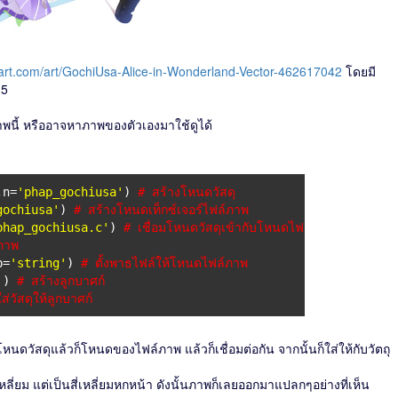
tart.com/art/GochiUsa-Alice-in-Wonderland-Vector-462617042
โดยมี
:5
นี้ หรืออาจหาภาพของตัวเองมาใช้ดูได้
,n=
'phap_gochiusa'
)
# สร้างโหนดวัสดุ
gochiusa'
)
# สร้างโหนดเท็กซ์เจอร์ไฟล์ภาพ
phap_gochiusa.c'
)
# เชื่อมโหนดวัสดุเข้ากับโหนดไฟล์ภาพ
ภาพ
p=
'string'
)
# ตั้งพาธไฟล์ให้โหนดไฟล์ภาพ
'
)
# สร้างลูกบาศก์
ส่วัสดุให้ลูกบาศก์
หนดวัสดุแล้วก็โหนดของไฟล์ภาพ แล้วก็เชื่อมต่อกัน จากนั้นก็ใส่ให้กับวัตถุ
สี่เหลี่ยม แต่เป็นสี่เหลี่ยมหกหน้า ดังนั้นภาพก็เลยออกมาแปลกๆอย่างที่เห็น