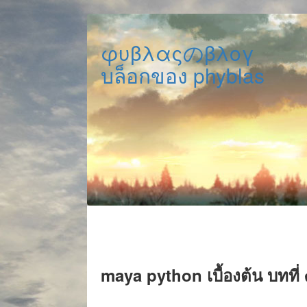
φυβλαςのβλογ
บล็อกของ phyblas
maya python เบื้องต้น บทที