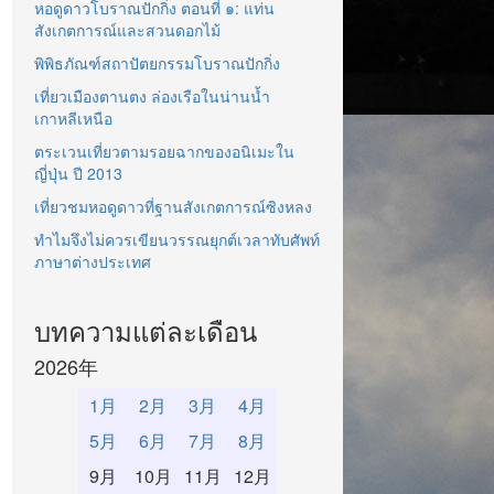
หอดูดาวโบราณปักกิ่ง ตอนที่ ๑: แท่น
สังเกตการณ์และสวนดอกไม้
พิพิธภัณฑ์สถาปัตยกรรมโบราณปักกิ่ง
เที่ยวเมืองตานตง ล่องเรือในน่านน้ำ
เกาหลีเหนือ
ตระเวนเที่ยวตามรอยฉากของอนิเมะใน
ญี่ปุ่น ปี 2013
เที่ยวชมหอดูดาวที่ฐานสังเกตการณ์ซิงหลง
ทำไมจึงไม่ควรเขียนวรรณยุกต์เวลาทับศัพท์
ภาษาต่างประเทศ
บทความแต่ละเดือน
2026年
1月
2月
3月
4月
5月
6月
7月
8月
9月
10月
11月
12月