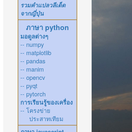
รวมคำแปลวลีเด็ด
จากญี่ปุ่น
ภาษา python
มอดูลต่างๆ
-- numpy
-- matplotlib
-- pandas
-- manim
-- opencv
-- pyqt
-- pytorch
การเรียนรู้ของเครื่อง
-- โครงข่าย
ประสาทเทียม
ภาษา javascript