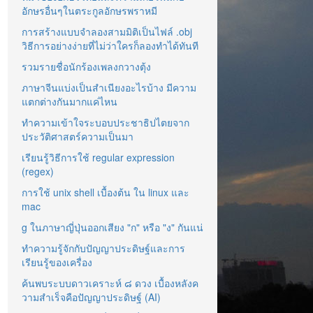
อักษรอื่นๆในตระกูลอักษรพราหมี
การสร้างแบบจำลองสามมิติเป็นไฟล์ .obj
วิธีการอย่างง่ายที่ไม่ว่าใครก็ลองทำได้ทันที
รวมรายชื่อนักร้องเพลงกวางตุ้ง
ภาษาจีนแบ่งเป็นสำเนียงอะไรบ้าง มีความ
แตกต่างกันมากแค่ไหน
ทำความเข้าใจระบอบประชาธิปไตยจาก
ประวัติศาสตร์ความเป็นมา
เรียนรู้วิธีการใช้ regular expression
(regex)
การใช้ unix shell เบื้องต้น ใน linux และ
mac
g ในภาษาญี่ปุ่นออกเสียง "ก" หรือ "ง" กันแน่
ทำความรู้จักกับปัญญาประดิษฐ์และการ
เรียนรู้ของเครื่อง
ค้นพบระบบดาวเคราะห์ ๘ ดวง เบื้องหลังค
วามสำเร็จคือปัญญาประดิษฐ์ (AI)