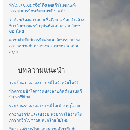
ทำไมเลขเขมรจึงมีถึงเลขเก้าในขณะที่
ภาษาเขมรมีศัพท์นับเลขถึงแค่ห้า
ว่าด้วยเรื่องความน่าเชื่อถือของข้อกล่าวอ้าง
ที่ว่าอักษรเขมรปัจจุบันพัฒนามาจากอักษร
ขอมไทย
ความสัมพันธ์การยืมคำและอักษรระหว่าง
ภาษาสยามกับภาษาเขมร (บทความแปล
สรุป)
บทความแนะนำ
รวมร้านราเมงและบะหมี่ในจังหวัดโทจิงิ
ทำความเข้าใจการแปลงลาปลัสสำหรับแก้
ปัญหาฟิสิกส์
รวมร้านราเมงและบะหมี่ในเมืองฟุกุโอกะ
ตัวอักษรกรีกและเปรียบเทียบการใช้งานใน
ภาษากรีกโบราณและกรีกสมัยใหม่
ที่มาของอักษรไทยและความเกี่ยวพันกับ