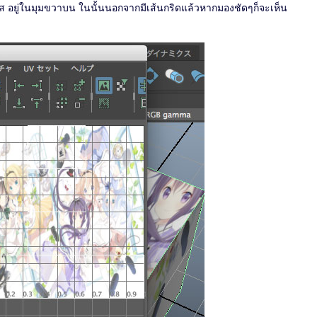
ุรัส อยู่ในมุมขวาบน ในนั้นนอกจากมีเส้นกริดแล้วหากมองชัดๆก็จะเห็น