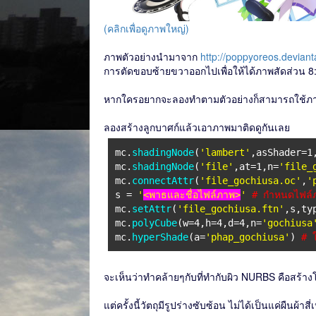
(คลิกเพื่อดูภาพใหญ่)
ภาพตัวอย่างนำมาจาก
http://poppyoreos.devian
การตัดขอบซ้ายขวาออกไปเพื่อให้ได้ภาพสัดส่วน 8
หากใครอยากจะลองทำตามตัวอย่างก็สามารถใช้ภาพ
ลองสร้างลูกบาศก์แล้วเอาภาพมาติดดูกันเลย
mc.
shadingNode
(
'lambert'
,asShader=1
mc.
shadingNode
(
'file'
,at=1,n=
'file_
mc.
connectAttr
(
'file_gochiusa.oc'
,
'
s =
'
<พาธและชื่อไฟล์ภาพ>
'
# กำหนดไฟล์
mc.
setAttr
(
'file_gochiusa.ftn'
,s,ty
mc.
polyCube
(w=4,h=4,d=4,n=
'gochiusa
mc.
hyperShade
(a=
'phap_gochiusa'
)
# ใ
จะเห็นว่าทำคล้ายๆกับที่ทำกับผิว NURBS คือสร้างโ
แต่ครั้งนี้วัตถุมีรูปร่างซับซ้อน ไม่ได้เป็นแค่ผืนผ้า