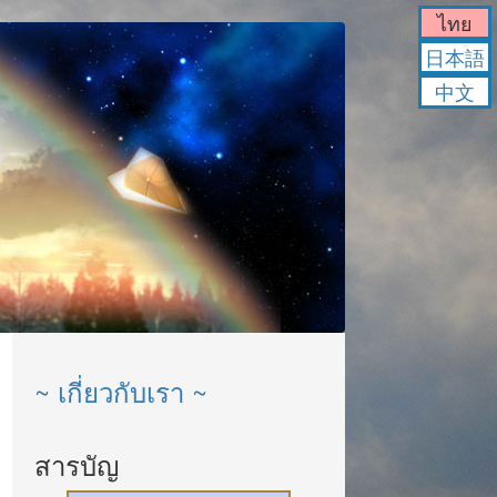
ไทย
日本語
中文
~ เกี่ยวกับเรา ~
สารบัญ