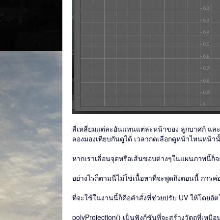
สี่เหลี่ยมแต่ละอันแทนแต่ละหน้าของ ลูกบาศก์ และภ
ลองมองเทียบกันดูได้ เวลากดเลือกดูหน้าไหนหน้านั้น
หากเราเลื่อนจุดหรือเส้นขอบต่างๆในแผนภาพนี้ก็จ
อย่างไรก็ตามนี่ไม่ใช่เนื้อหาที่จะพูดถึงตอนนี้ กา
ที่จะใช้ในงานนี้ก็คือคำสั่งที่ช่วยปรับ UV ให้โดยอั
polyProjection() เป็นฟังก์ชันที่จะสร้างวัตถุที่เห