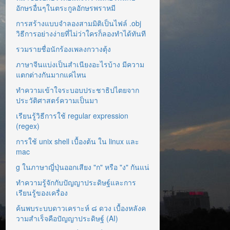
อักษรอื่นๆในตระกูลอักษรพราหมี
การสร้างแบบจำลองสามมิติเป็นไฟล์ .obj
วิธีการอย่างง่ายที่ไม่ว่าใครก็ลองทำได้ทันที
รวมรายชื่อนักร้องเพลงกวางตุ้ง
ภาษาจีนแบ่งเป็นสำเนียงอะไรบ้าง มีความ
แตกต่างกันมากแค่ไหน
ทำความเข้าใจระบอบประชาธิปไตยจาก
ประวัติศาสตร์ความเป็นมา
เรียนรู้วิธีการใช้ regular expression
(regex)
การใช้ unix shell เบื้องต้น ใน linux และ
mac
g ในภาษาญี่ปุ่นออกเสียง "ก" หรือ "ง" กันแน่
ทำความรู้จักกับปัญญาประดิษฐ์และการ
เรียนรู้ของเครื่อง
ค้นพบระบบดาวเคราะห์ ๘ ดวง เบื้องหลังค
วามสำเร็จคือปัญญาประดิษฐ์ (AI)