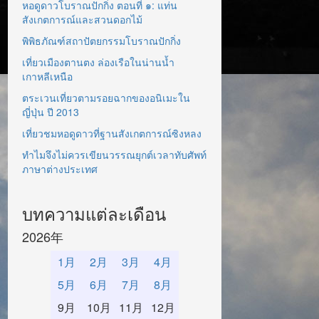
หอดูดาวโบราณปักกิ่ง ตอนที่ ๑: แท่น
สังเกตการณ์และสวนดอกไม้
พิพิธภัณฑ์สถาปัตยกรรมโบราณปักกิ่ง
เที่ยวเมืองตานตง ล่องเรือในน่านน้ำ
เกาหลีเหนือ
ตระเวนเที่ยวตามรอยฉากของอนิเมะใน
ญี่ปุ่น ปี 2013
เที่ยวชมหอดูดาวที่ฐานสังเกตการณ์ซิงหลง
ทำไมจึงไม่ควรเขียนวรรณยุกต์เวลาทับศัพท์
ภาษาต่างประเทศ
บทความแต่ละเดือน
2026年
1月
2月
3月
4月
5月
6月
7月
8月
9月
10月
11月
12月