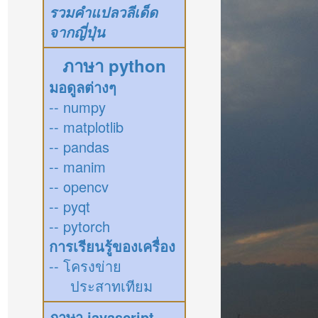
รวมคำแปลวลีเด็ด
จากญี่ปุ่น
ภาษา python
มอดูลต่างๆ
-- numpy
-- matplotlib
-- pandas
-- manim
-- opencv
-- pyqt
-- pytorch
การเรียนรู้ของเครื่อง
-- โครงข่าย
ประสาทเทียม
ภาษา javascript