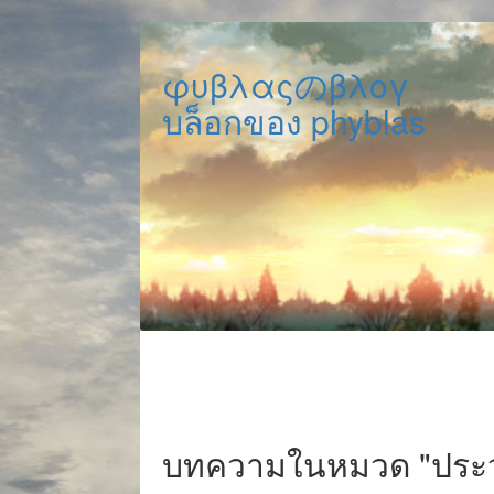
φυβλαςのβλογ
บล็อกของ phyblas
บทความในหมวด "ประวั