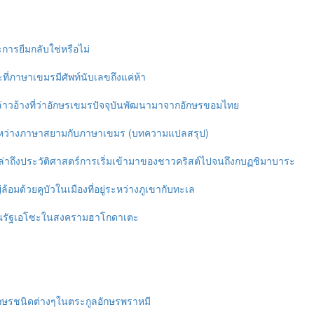
ารยืมกลับใช่หรือไม่
ี่ภาษาเขมรมีศัพท์นับเลขถึงแค่ห้า
อกล่าวอ้างที่ว่าอักษรเขมรปัจจุบันพัฒนามาจากอักษรขอมไทย
ะหว่างภาษาสยามกับภาษาเขมร (บทความแปลสรุป)
งเล่าถึงประวัติศาสตร์การเริ่มเข้ามาของชาวคริสต์ไปจนถึงกบฏชิมาบาระ
ด้วยคูบัวในเมืองที่อยู่ระหว่างภูเขากับทะเล
ารณรัฐเอโซะในสงครามฮาโกดาเตะ
ษรชนิดต่างๆในตระกูลอักษรพราหมี