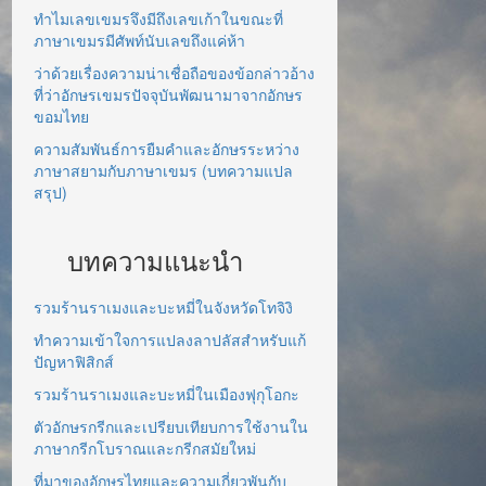
ทำไมเลขเขมรจึงมีถึงเลขเก้าในขณะที่
ภาษาเขมรมีศัพท์นับเลขถึงแค่ห้า
ว่าด้วยเรื่องความน่าเชื่อถือของข้อกล่าวอ้าง
ที่ว่าอักษรเขมรปัจจุบันพัฒนามาจากอักษร
ขอมไทย
ความสัมพันธ์การยืมคำและอักษรระหว่าง
ภาษาสยามกับภาษาเขมร (บทความแปล
สรุป)
บทความแนะนำ
รวมร้านราเมงและบะหมี่ในจังหวัดโทจิงิ
ทำความเข้าใจการแปลงลาปลัสสำหรับแก้
ปัญหาฟิสิกส์
รวมร้านราเมงและบะหมี่ในเมืองฟุกุโอกะ
ตัวอักษรกรีกและเปรียบเทียบการใช้งานใน
ภาษากรีกโบราณและกรีกสมัยใหม่
ที่มาของอักษรไทยและความเกี่ยวพันกับ