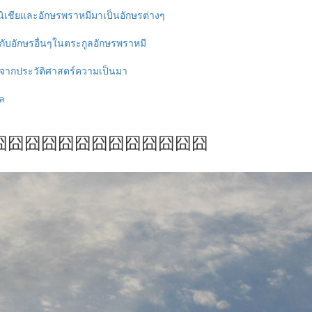
ิเชียและอักษรพราหมีมาเป็นอักษรต่างๆ
กับอักษรอื่นๆในตระกูลอักษรพราหมี
ากประวัติศาสตร์ความเป็นมา
ล
囧囧囧囧囧囧囧囧囧囧囧囧囧