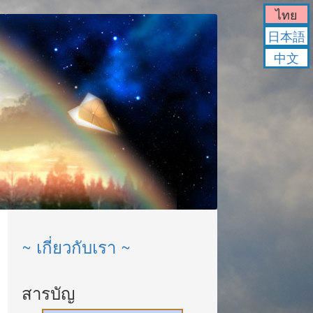
ไทย
日本語
中文
~ เกี่ยวกับเรา ~
สารบัญ