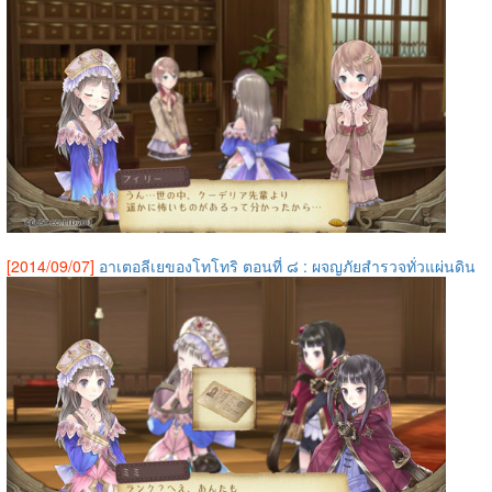
[2014/09/07]
อาเตอลีเยของโทโทริ ตอนที่ ๘ : ผจญภัยสำรวจทั่วแผ่นดิน