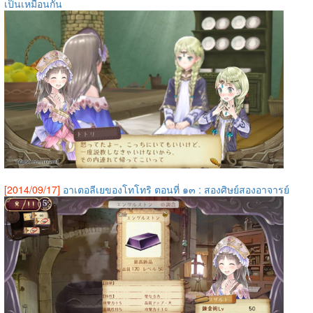
เป็นเหมือนกัน
[2014/09/17]
อาเตอลีเยของโทโทริ ตอนที่ ๑๓ : สองศิษย์สองอาจารย์