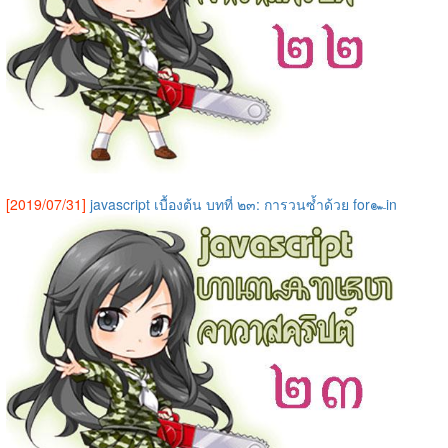
[2019/07/31]
javascript เบื้องต้น บทที่ ๒๓: การวนซ้ำด้วย for๛in