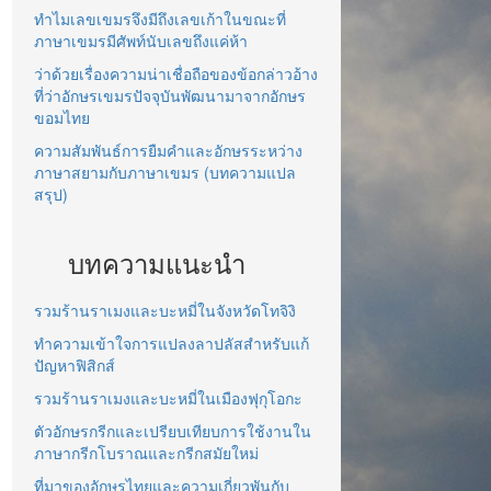
ทำไมเลขเขมรจึงมีถึงเลขเก้าในขณะที่
ภาษาเขมรมีศัพท์นับเลขถึงแค่ห้า
ว่าด้วยเรื่องความน่าเชื่อถือของข้อกล่าวอ้าง
ที่ว่าอักษรเขมรปัจจุบันพัฒนามาจากอักษร
ขอมไทย
ความสัมพันธ์การยืมคำและอักษรระหว่าง
ภาษาสยามกับภาษาเขมร (บทความแปล
สรุป)
บทความแนะนำ
รวมร้านราเมงและบะหมี่ในจังหวัดโทจิงิ
ทำความเข้าใจการแปลงลาปลัสสำหรับแก้
ปัญหาฟิสิกส์
รวมร้านราเมงและบะหมี่ในเมืองฟุกุโอกะ
ตัวอักษรกรีกและเปรียบเทียบการใช้งานใน
ภาษากรีกโบราณและกรีกสมัยใหม่
ที่มาของอักษรไทยและความเกี่ยวพันกับ