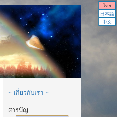
ไทย
日本語
中文
~ เกี่ยวกับเรา ~
สารบัญ