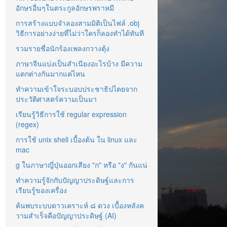
อักษรอื่นๆในตระกูลอักษรพราหมี
การสร้างแบบจำลองสามมิติเป็นไฟล์ .obj
วิธีการอย่างง่ายที่ไม่ว่าใครก็ลองทำได้ทันที
รวมรายชื่อนักร้องเพลงกวางตุ้ง
ภาษาจีนแบ่งเป็นสำเนียงอะไรบ้าง มีความ
แตกต่างกันมากแค่ไหน
ทำความเข้าใจระบอบประชาธิปไตยจาก
ประวัติศาสตร์ความเป็นมา
เรียนรู้วิธีการใช้ regular expression
(regex)
การใช้ unix shell เบื้องต้น ใน linux และ
mac
g ในภาษาญี่ปุ่นออกเสียง "ก" หรือ "ง" กันแน่
ทำความรู้จักกับปัญญาประดิษฐ์และการ
เรียนรู้ของเครื่อง
ค้นพบระบบดาวเคราะห์ ๘ ดวง เบื้องหลังค
วามสำเร็จคือปัญญาประดิษฐ์ (AI)