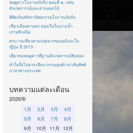
หอดูดาวโบราณปักกิ่ง ตอนที่ ๑: แท่น
สังเกตการณ์และสวนดอกไม้
พิพิธภัณฑ์สถาปัตยกรรมโบราณปักกิ่ง
เที่ยวเมืองตานตง ล่องเรือในน่านน้ำ
เกาหลีเหนือ
ตระเวนเที่ยวตามรอยฉากของอนิเมะใน
ญี่ปุ่น ปี 2013
เที่ยวชมหอดูดาวที่ฐานสังเกตการณ์ซิงหลง
ทำไมจึงไม่ควรเขียนวรรณยุกต์เวลาทับศัพท์
ภาษาต่างประเทศ
บทความแต่ละเดือน
2026年
1月
2月
3月
4月
5月
6月
7月
8月
9月
10月
11月
12月