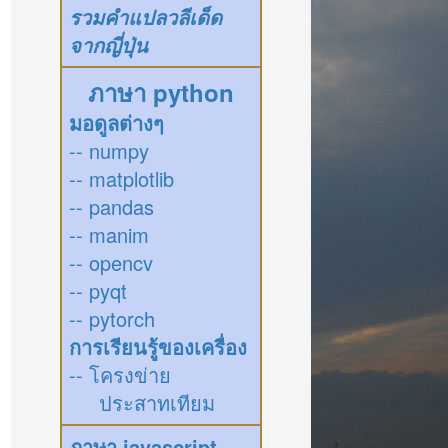
รวมคำแปลวลีเด็ด
จากญี่ปุ่น
ภาษา python
มอดูลต่างๆ
-- numpy
-- matplotlib
-- pandas
-- manim
-- opencv
-- pyqt
-- pytorch
การเรียนรู้ของเครื่อง
-- โครงข่าย
ประสาทเทียม
ภาษา javascript