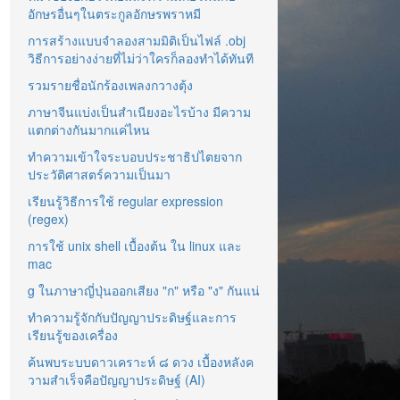
อักษรอื่นๆในตระกูลอักษรพราหมี
การสร้างแบบจำลองสามมิติเป็นไฟล์ .obj
วิธีการอย่างง่ายที่ไม่ว่าใครก็ลองทำได้ทันที
รวมรายชื่อนักร้องเพลงกวางตุ้ง
ภาษาจีนแบ่งเป็นสำเนียงอะไรบ้าง มีความ
แตกต่างกันมากแค่ไหน
ทำความเข้าใจระบอบประชาธิปไตยจาก
ประวัติศาสตร์ความเป็นมา
เรียนรู้วิธีการใช้ regular expression
(regex)
การใช้ unix shell เบื้องต้น ใน linux และ
mac
g ในภาษาญี่ปุ่นออกเสียง "ก" หรือ "ง" กันแน่
ทำความรู้จักกับปัญญาประดิษฐ์และการ
เรียนรู้ของเครื่อง
ค้นพบระบบดาวเคราะห์ ๘ ดวง เบื้องหลังค
วามสำเร็จคือปัญญาประดิษฐ์ (AI)