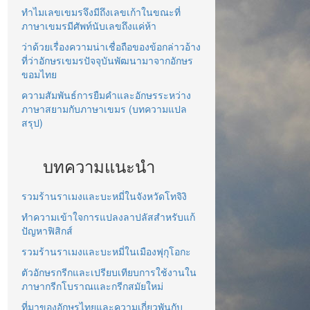
ทำไมเลขเขมรจึงมีถึงเลขเก้าในขณะที่
ภาษาเขมรมีศัพท์นับเลขถึงแค่ห้า
ว่าด้วยเรื่องความน่าเชื่อถือของข้อกล่าวอ้าง
ที่ว่าอักษรเขมรปัจจุบันพัฒนามาจากอักษร
ขอมไทย
ความสัมพันธ์การยืมคำและอักษรระหว่าง
ภาษาสยามกับภาษาเขมร (บทความแปล
สรุป)
บทความแนะนำ
รวมร้านราเมงและบะหมี่ในจังหวัดโทจิงิ
ทำความเข้าใจการแปลงลาปลัสสำหรับแก้
ปัญหาฟิสิกส์
รวมร้านราเมงและบะหมี่ในเมืองฟุกุโอกะ
ตัวอักษรกรีกและเปรียบเทียบการใช้งานใน
ภาษากรีกโบราณและกรีกสมัยใหม่
ที่มาของอักษรไทยและความเกี่ยวพันกับ