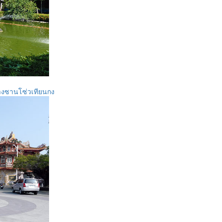
กางซานโซ่วเทียนกง