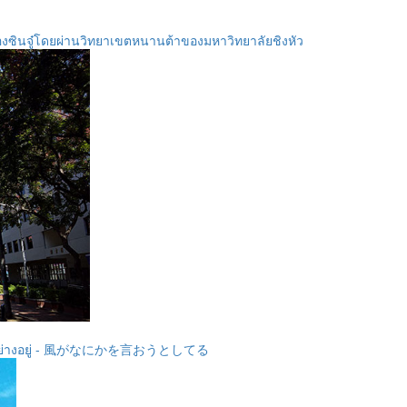
องซินจู๋โดยผ่านวิทยาเขตหนานต้าของมหาวิทยาลัยชิงหัว
างอย่างอยู่ - 風がなにかを言おうとしてる