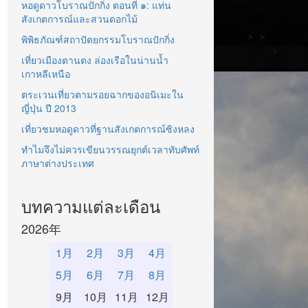
หอดูดาวโบราณปักกิ่ง ตอนที่ ๑: แท่น
สังเกตการณ์และสวนดอกไม้
พิพิธภัณฑ์สถาปัตยกรรมโบราณปักกิ่ง
เที่ยวเมืองตานตง ล่องเรือในน่านน้ำ
เกาหลีเหนือ
ตระเวนเที่ยวตามรอยฉากของอนิเมะใน
ญี่ปุ่น ปี 2013
เที่ยวชมหอดูดาวที่ฐานสังเกตการณ์ซิงหลง
ทำไมจึงไม่ควรเขียนวรรณยุกต์เวลาทับศัพท์
ภาษาต่างประเทศ
บทความแต่ละเดือน
2026年
1月
2月
3月
4月
5月
6月
7月
8月
9月
10月
11月
12月