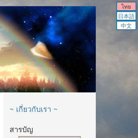
ไทย
日本語
中文
~ เกี่ยวกับเรา ~
สารบัญ