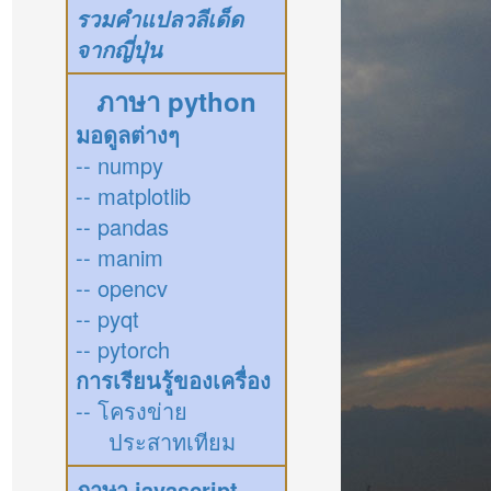
รวมคำแปลวลีเด็ด
จากญี่ปุ่น
ภาษา python
มอดูลต่างๆ
-- numpy
-- matplotlib
-- pandas
-- manim
-- opencv
-- pyqt
-- pytorch
การเรียนรู้ของเครื่อง
-- โครงข่าย
ประสาทเทียม
ภาษา javascript