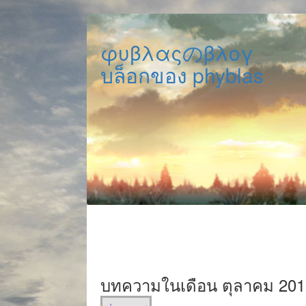
φυβλαςのβλογ
บล็อกของ phyblas
บทความในเดือน ตุลาคม 201