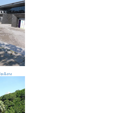
ัยเฉิงกง