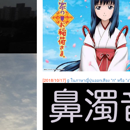
[2018/10/17]
g ในภาษาญี่ปุ่นออกเสียง "ก" หรือ "ง