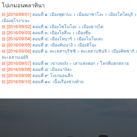
โปเกมอนพลาทินา
⊟ [2016/09/01]
ตอนที่ ๑: เมืองฟุตาบะ > เมืองมาซาโงะ > เมืองโคโตบุกิ >
เมืองคุโรงาเนะ
⊟ [2016/09/02]
ตอนที่ ๒: เมืองโซโนโอะ > เมืองฮากุไต
⊟ [2016/09/03]
ตอนที่ ๓: เมืองโยสึงะ > เมืองซึย
⊟ [2016/09/04]
ตอนที่ ๔: เมืองโทบาริ > เมืองโนโมเสะ
⊟ [2016/09/05]
ตอนที่ ๕: เมืองคันนางิ > เมืองมิโอะ
⊟ [2016/09/06]
ตอนที่ ๖: ทะเลสาบริชชิ > ทะเลสาบชินจิ > เมืองคิซซากิ 
ทะเลสาบเอย์จิ
⊟ [2016/09/07]
ตอนที่ ๗: เขาเทงงัง > เสาแห่งหอก > โลกที่แตกสลาย
⊟ [2016/09/08]
ตอนที่ ๘: เมืองนางิสะ
⊟ [2016/09/09]
ตอนที่ ๙: โปเกมอนลีก
⊟ [2016/09/10]
ตอนที่ ๑๐: เนื้อเรื่องช่วงท้าย