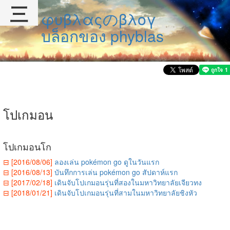
三
φυβλαςのβλογ
บล็อกของ phyblas
โปเกมอน
โปเกมอนโก
⊟ [2016/08/06]
ลองเล่น pokémon go ดูในวันแรก
⊟ [2016/08/13]
บันทึกการเล่น pokémon go สัปดาห์แรก
⊟ [2017/02/18]
เดินจับโปเกมอนรุ่นที่สองในมหาวิทยาลัยเจียวทง
⊟ [2018/01/21]
เดินจับโปเกมอนรุ่นที่สามในมหาวิทยาลัยชิงหัว