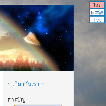
ไทย
日本語
中文
~ เกี่ยวกับเรา ~
สารบัญ