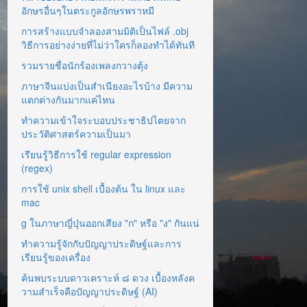
อักษรอื่นๆในตระกูลอักษรพราหมี
การสร้างแบบจำลองสามมิติเป็นไฟล์ .obj
วิธีการอย่างง่ายที่ไม่ว่าใครก็ลองทำได้ทันที
รวมรายชื่อนักร้องเพลงกวางตุ้ง
ภาษาจีนแบ่งเป็นสำเนียงอะไรบ้าง มีความ
แตกต่างกันมากแค่ไหน
ทำความเข้าใจระบอบประชาธิปไตยจาก
ประวัติศาสตร์ความเป็นมา
เรียนรู้วิธีการใช้ regular expression
(regex)
การใช้ unix shell เบื้องต้น ใน linux และ
mac
g ในภาษาญี่ปุ่นออกเสียง "ก" หรือ "ง" กันแน่
ทำความรู้จักกับปัญญาประดิษฐ์และการ
เรียนรู้ของเครื่อง
ค้นพบระบบดาวเคราะห์ ๘ ดวง เบื้องหลังค
วามสำเร็จคือปัญญาประดิษฐ์ (AI)