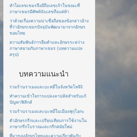
ทำไมเลขเขมรจึงมีถึงเลขเก้าในขณะที่
ภาษาเขมรมีศัพท์นับเลขถึงแค่ห้า
ว่าด้วยเรื่องความน่าเชื่อถือของข้อกล่าวอ้าง
ที่ว่าอักษรเขมรปัจจุบันพัฒนามาจากอักษร
ขอมไทย
ความสัมพันธ์การยืมคำและอักษรระหว่าง
ภาษาสยามกับภาษาเขมร (บทความแปล
สรุป)
บทความแนะนำ
รวมร้านราเมงและบะหมี่ในจังหวัดโทจิงิ
ทำความเข้าใจการแปลงลาปลัสสำหรับแก้
ปัญหาฟิสิกส์
รวมร้านราเมงและบะหมี่ในเมืองฟุกุโอกะ
ตัวอักษรกรีกและเปรียบเทียบการใช้งานใน
ภาษากรีกโบราณและกรีกสมัยใหม่
ที่มาของอักษรไทยและความเกี่ยวพันกับ