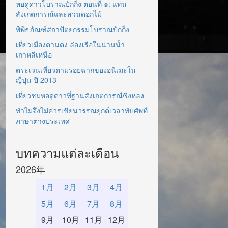
หอดูดาวโบราณปักกิ่ง ตอนที่ ๑: แท่น
สังเกตการณ์และสวนดอกไม้
พิพิธภัณฑ์สถาปัตยกรรมโบราณปักกิ่ง
เที่ยวเมืองตานตง ล่องเรือในน่านน้ำ
เกาหลีเหนือ
ตระเวนเที่ยวตามรอยฉากของอนิเมะใน
ญี่ปุ่น ปี 2013
เที่ยวชมหอดูดาวที่ฐานสังเกตการณ์ซิงหลง
ทำไมจึงไม่ควรเขียนวรรณยุกต์เวลาทับศัพท์
ภาษาต่างประเทศ
บทความแต่ละเดือน
2026年
1月
2月
3月
4月
5月
6月
7月
8月
9月
10月
11月
12月