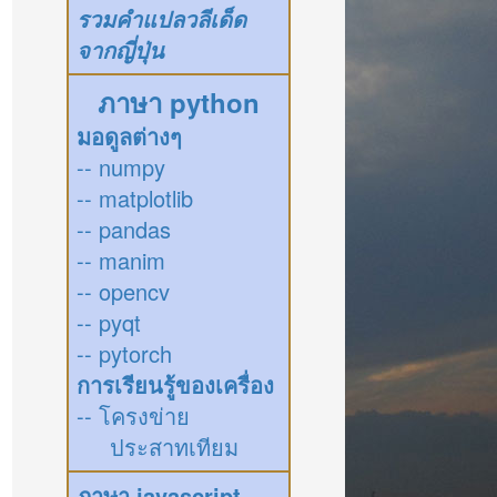
รวมคำแปลวลีเด็ด
จากญี่ปุ่น
ภาษา python
มอดูลต่างๆ
-- numpy
-- matplotlib
-- pandas
-- manim
-- opencv
-- pyqt
-- pytorch
การเรียนรู้ของเครื่อง
-- โครงข่าย
ประสาทเทียม
ภาษา javascript