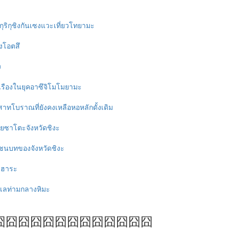
ริกุชิงกันเซงแวะเที่ยวโทยามะ
องโอตสึ
ง
เรืองในยุคอาซึจิโมโมยามะ
ทโบราณที่ยังคงเหลือหอหลักดั้งเดิม
ยซาโตะจังหวัดชิงะ
ชนบทของจังหวัดชิงะ
งาฮาระ
ทะเลท่ามกลางหิมะ
囧囧囧囧囧囧囧囧囧囧囧囧囧