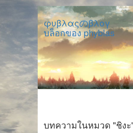
φυβλαςのβλογ
บล็อกของ phyblas
บทความในหมวด "ชิงะ