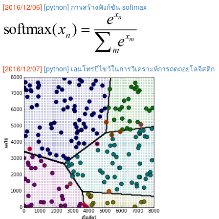
[2016/12/06]
[python] การสร้างฟังก์ชัน softmax
[2016/12/07]
[python] เอนโทรปีไขว้ในการวิเคราะห์การถดถอยโลจิสติก