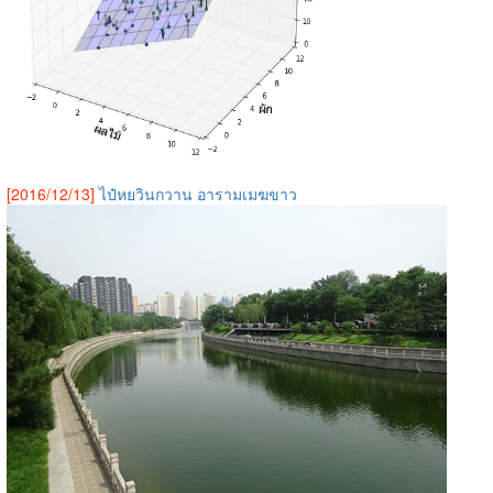
[2016/12/13]
ไป๋หยวินกวาน อารามเมฆขาว