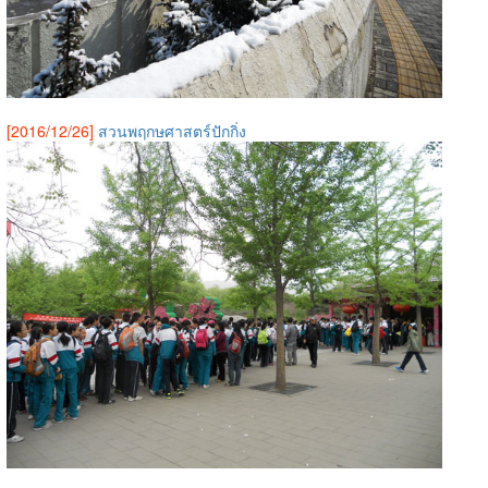
[2016/12/26]
สวนพฤกษศาสตร์ปักกิ่ง