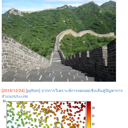
[2016/12/24]
[python] จากการวิเคราะห์การถดถอยเชิงเส้นสู่ปัญหาการ
จำแนกประเภท