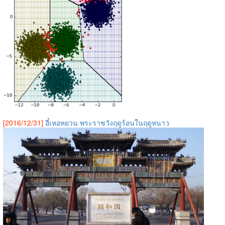
[2016/12/31]
อี๋เหอหยวน พระราชวังฤดูร้อนในฤดูหนาว