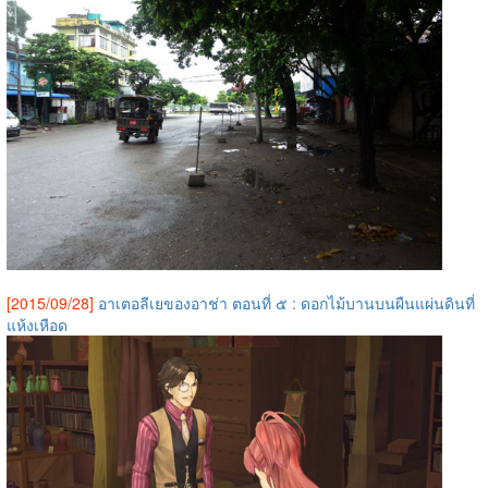
[2015/09/28]
อาเตอลีเยของอาช่า ตอนที่ ๕ : ดอกไม้บานบนผืนแผ่นดินที่
แห้งเหือด