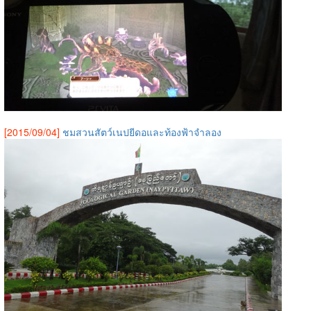
[2015/09/04]
ชมสวนสัตว์เนปยีดอและท้องฟ้าจำลอง