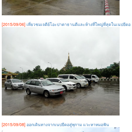
[2015/09/06]
เที่ยวชมเจดีย์โอะปาตาธานดีและห้างที่ใหญ่ที่สุดในเนปยีดอ
[2015/09/08]
ออกเดินทางจากเนปยีดอสู่พุกาม แวะหาหมอฟัน