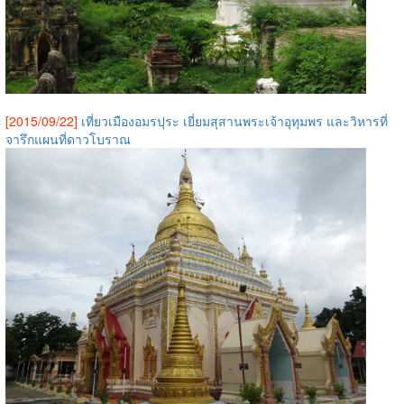
[2015/09/22]
เที่ยวเมืองอมรปุระ เยี่ยมสุสานพระเจ้าอุทุมพร และวิหารที่
จารึกแผนที่ดาวโบราณ