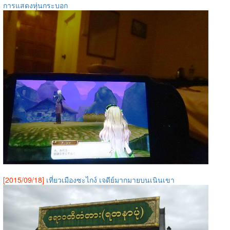
การแสดงหุ่นกระบอก
[2015/09/18]
เที่ยวเมืองซะไกง์ เจดีย์มากมายบนเนินเขา