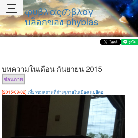
三
φυβλαςのβλογ
บล็อกของ phyblas
บทความในเดือน กันยายน 2015
ซ่อนภาพ
[2015/09/02]
เที่ยวชมสถานที่ต่างๆภายในเมืองเนปยีดอ