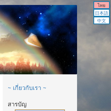
ไทย
日本語
中文
~ เกี่ยวกับเรา ~
สารบัญ