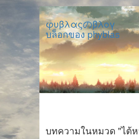
φυβλαςのβλογ
บล็อกของ phyblas
บทความในหมวด "ไต้หว