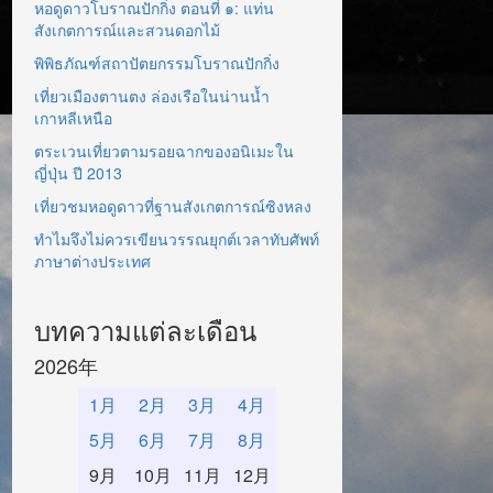
หอดูดาวโบราณปักกิ่ง ตอนที่ ๑: แท่น
สังเกตการณ์และสวนดอกไม้
พิพิธภัณฑ์สถาปัตยกรรมโบราณปักกิ่ง
เที่ยวเมืองตานตง ล่องเรือในน่านน้ำ
เกาหลีเหนือ
ตระเวนเที่ยวตามรอยฉากของอนิเมะใน
ญี่ปุ่น ปี 2013
เที่ยวชมหอดูดาวที่ฐานสังเกตการณ์ซิงหลง
ทำไมจึงไม่ควรเขียนวรรณยุกต์เวลาทับศัพท์
ภาษาต่างประเทศ
บทความแต่ละเดือน
2026年
1月
2月
3月
4月
5月
6月
7月
8月
9月
10月
11月
12月