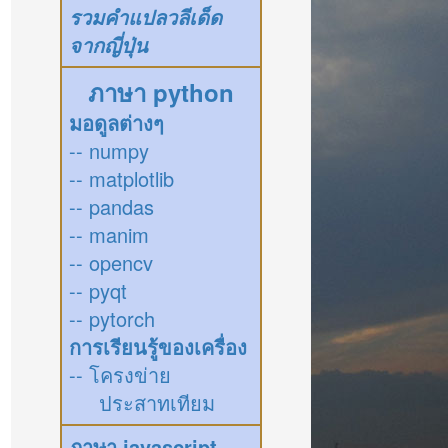
รวมคำแปลวลีเด็ด
จากญี่ปุ่น
ภาษา python
มอดูลต่างๆ
-- numpy
-- matplotlib
-- pandas
-- manim
-- opencv
-- pyqt
-- pytorch
การเรียนรู้ของเครื่อง
-- โครงข่าย
ประสาทเทียม
ภาษา javascript