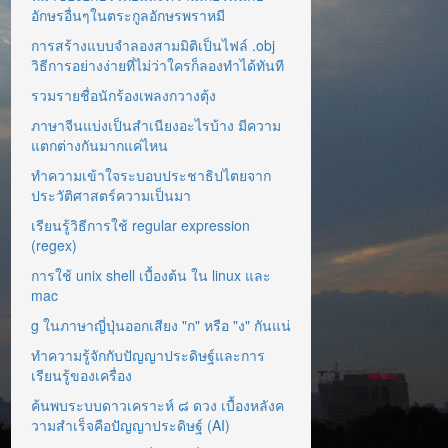
อักษรอื่นๆในตระกูลอักษรพราหมี
การสร้างแบบจำลองสามมิติเป็นไฟล์ .obj
วิธีการอย่างง่ายที่ไม่ว่าใครก็ลองทำได้ทันที
รวมรายชื่อนักร้องเพลงกวางตุ้ง
ภาษาจีนแบ่งเป็นสำเนียงอะไรบ้าง มีความ
แตกต่างกันมากแค่ไหน
ทำความเข้าใจระบอบประชาธิปไตยจาก
ประวัติศาสตร์ความเป็นมา
เรียนรู้วิธีการใช้ regular expression
(regex)
การใช้ unix shell เบื้องต้น ใน linux และ
mac
g ในภาษาญี่ปุ่นออกเสียง "ก" หรือ "ง" กันแน่
ทำความรู้จักกับปัญญาประดิษฐ์และการ
เรียนรู้ของเครื่อง
ค้นพบระบบดาวเคราะห์ ๘ ดวง เบื้องหลังค
วามสำเร็จคือปัญญาประดิษฐ์ (AI)