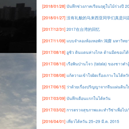
[2018/01/28]
บันทึกช่วงภาคเรียนฤดูใบไม้ร่วงปี 2
[2018/01/27]
没有礼貌的马来西亚同学们真是问
[2017/12/31]
2017在台湾的回忆
[2017/11/09]
แบบจำลองห้องหอพัก 鴻齋 มหาวิทยาลั
[2017/08/18]
อูชิว ดินแดนห่างไกล ด้านมืดของไต้ห
[2017/08/10]
เรือพินป่านโจว (tatala) ของชาวต๋าอ
[2017/08/08]
แก้ความเข้าใจผิดเรื่องเกาะในไต้ห
[2017/06/15]
ว่าด้วยเรื่องปริญญาจากจีนแผ่นดินใ
[2017/03/09]
บันทึกเดือนแรกในไต้หวัน
[2017/03/02]
การตรวจสุขภาพและทำวีซ่าเพื่อไปเร
[2016/04/01]
เที่ยวไต้หวัน 25~29 มี.ค. 2015