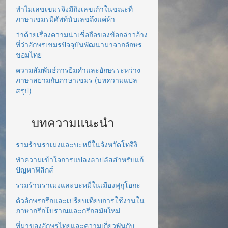
ทำไมเลขเขมรจึงมีถึงเลขเก้าในขณะที่
ภาษาเขมรมีศัพท์นับเลขถึงแค่ห้า
ว่าด้วยเรื่องความน่าเชื่อถือของข้อกล่าวอ้าง
ที่ว่าอักษรเขมรปัจจุบันพัฒนามาจากอักษร
ขอมไทย
ความสัมพันธ์การยืมคำและอักษรระหว่าง
ภาษาสยามกับภาษาเขมร (บทความแปล
สรุป)
บทความแนะนำ
รวมร้านราเมงและบะหมี่ในจังหวัดโทจิงิ
ทำความเข้าใจการแปลงลาปลัสสำหรับแก้
ปัญหาฟิสิกส์
รวมร้านราเมงและบะหมี่ในเมืองฟุกุโอกะ
ตัวอักษรกรีกและเปรียบเทียบการใช้งานใน
ภาษากรีกโบราณและกรีกสมัยใหม่
ที่มาของอักษรไทยและความเกี่ยวพันกับ