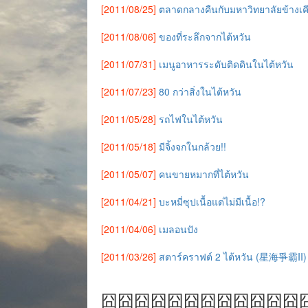
[2011/08/25]
ตลาดกลางคืนกับมหาวิทยาลัยข้างเค
[2011/08/06]
ของที่ระลึกจากไต้หวัน
[2011/07/31]
เมนูอาหารระดับติดดินในไต้หวัน
[2011/07/23]
80 กว่าสิ่งในไต้หวัน
[2011/05/28]
รถไฟในไต้หวัน
[2011/05/18]
มีจิ้งจกในกล้วย!!
[2011/05/07]
คนขายหมากที่ไต้หวัน
[2011/04/21]
บะหมี่ซุปเนื้อแต่ไม่มีเนื้อ!?
[2011/04/06]
เมลอนปัง
[2011/03/26]
สตาร์คราฟต์ 2 ไต้หวัน (星海爭霸II)
囧囧囧囧囧囧囧囧囧囧囧囧