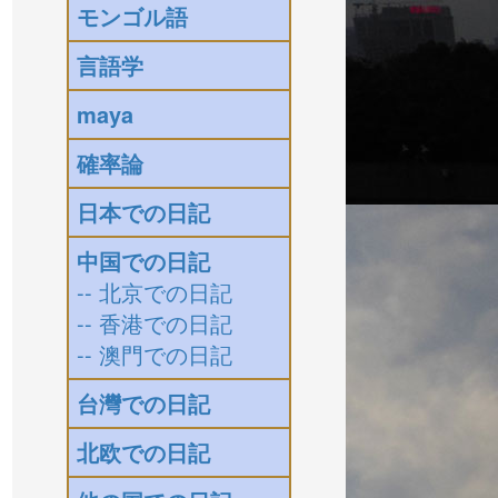
モンゴル語
言語学
maya
確率論
日本での日記
中国での日記
-- 北京での日記
-- 香港での日記
-- 澳門での日記
台灣での日記
北欧での日記