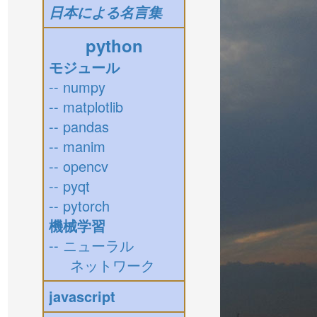
日本による名言集
python
モジュール
-- numpy
-- matplotlib
-- pandas
-- manim
-- opencv
-- pyqt
-- pytorch
機械学習
-- ニューラル
ネットワーク
javascript