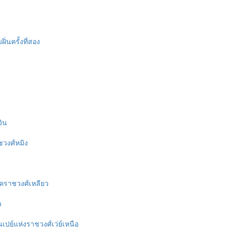
ิ่นครั้งที่สอง
จิน
ชวงศ์หมิง
ยุคราชวงศ์เหลียว
ว
ปย์แห่งราชวงศ์เว่ย์เหนือ