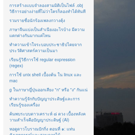
การสร้างแบบจำลองสามมิติเป็นไฟล์ .obj
วิธีการอย่างง่ายที่ไม่ว่าใครก็ลองทำได้ทันที
รวมรายชื่อนักร้องเพลงกวางตุ้ง
ภาษาจีนแบ่งเป็นสำเนียงอะไรบ้าง มีความ
แตกต่างกันมากแค่ไหน
ทำความเข้าใจระบอบประชาธิปไตยจาก
ประวัติศาสตร์ความเป็นมา
เรียนรู้วิธีการใช้ regular expression
(regex)
การใช้ unix shell เบื้องต้น ใน linux และ
mac
g ในภาษาญี่ปุ่นออกเสียง "ก" หรือ "ง" กันแน่
ทำความรู้จักกับปัญญาประดิษฐ์และการ
เรียนรู้ของเครื่อง
ค้นพบระบบดาวเคราะห์ ๘ ดวง เบื้องหลังค
วามสำเร็จคือปัญญาประดิษฐ์ (AI)
หอดูดาวโบราณปักกิ่ง ตอนที่ ๑: แท่น
สังเกตการณ์และสวนดอกไม้