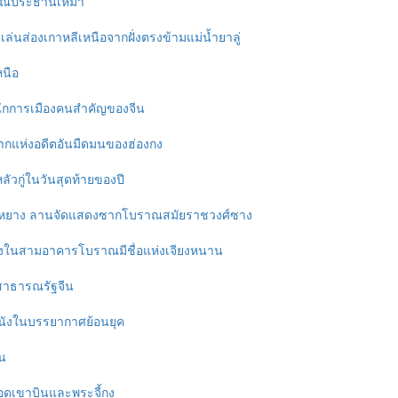
สรณ์ประธานเหมา
ล่นส่องเกาหลีเหนือจากฝั่งตรงข้ามแม่น้ำยาลู่
หนือ
งนักการเมืองคนสำคัญของจีน
กแห่งอดีตอันมืดมนของฮ่องกง
ัวกู่ในวันสุดท้ายของปี
หยาง ลานจัดแสดงซากโบราณสมัยราชวงศ์ซาง
นึ่งในสามอาคารโบราณมีชื่อแห่งเจียงหนาน
้งสาธารณรัฐจีน
หนังในบรรยากาศย้อนยุค
น
ยอดเขาบินและพระจี้กง