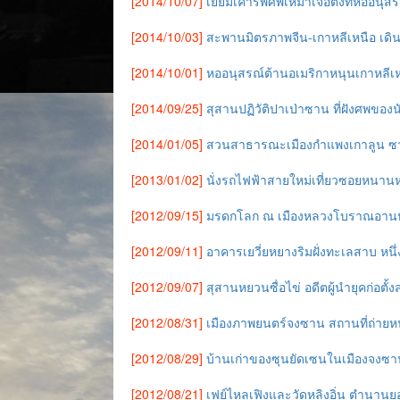
[2014/10/07]
เยี่ยมเคารพศพเหมาเจ๋อตงที่หออนุ
[2014/10/03]
สะพานมิตรภาพจีน-เกาหลีเหนือ เดินเ
[2014/10/01]
หออนุสรณ์ต้านอเมริกาหนุนเกาหลีเ
[2014/09/25]
สุสานปฏิวัติปาเป่าซาน ที่ฝังศพขอ
[2014/01/05]
สวนสาธารณะเมืองกำแพงเกาลูน ซา
[2013/01/02]
นั่งรถไฟฟ้าสายใหม่เที่ยวซอยหนานหล
[2012/09/15]
มรดกโลก ณ เมืองหลวงโบราณอาน
[2012/09/11]
อาคารเยวี่ยหยางริมฝั่งทะเลสาบ ห
[2012/09/07]
สุสานหยวนซื่อไข่ อดีตผู้นำยุคก่อตั
[2012/08/31]
เมืองภาพยนตร์จงซาน สถานที่ถ่าย
[2012/08/29]
บ้านเก่าของซุนยัดเซนในเมืองจงซา
[2012/08/21]
เฟย์ไหลเฟิงและวัดหลิงอิ่น ตำนาน