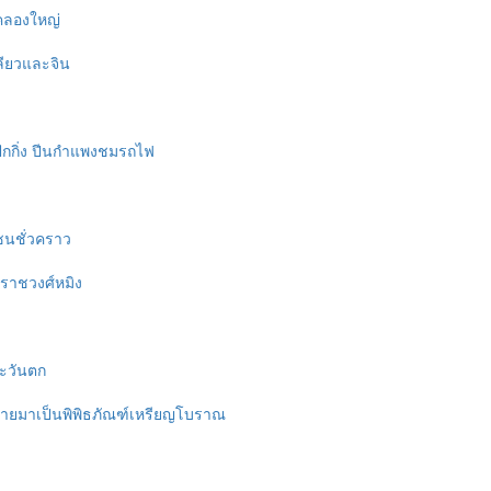
คลองใหญ่
ลียวและจิน
ักกิ่ง ปีนกำแพงชมรถไฟ
เซนชั่วคราว
่งราชวงศ์หมิง
ตะวันตก
ี่กลายมาเป็นพิพิธภัณฑ์เหรียญโบราณ