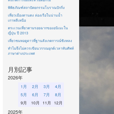
พิพิธภัณฑ์สถาปัตยกรรมโบราณปักกิ่ง
เที่ยวเมืองตานตง ล่องเรือในน่านน้ำ
เกาหลีเหนือ
ตระเวนเที่ยวตามรอยฉากของอนิเมะใน
ญี่ปุ่น ปี 2013
เที่ยวชมหอดูดาวที่ฐานสังเกตการณ์ซิงหลง
ทำไมจึงไม่ควรเขียนวรรณยุกต์เวลาทับศัพท์
ภาษาต่างประเทศ
月別記事
2026年
1月
2月
3月
4月
5月
6月
7月
8月
9月
10月
11月
12月
2025年