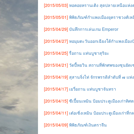
[2015/05/03]
หอคอยหรานเติง สุดปลายเหนือแห่ง
[2015/05/01]
พิพิธภัณฑ์กำแพงเมืองยุคราชวงศ์เห
[2015/04/29]
บันทึกการเล่นเกม Emperor
[2015/04/27]
หอมุมตะวันออกเฉียงใต้กำแพงเมืองป
[2015/04/25]
รื่อถาน แท่นบูชาสุริยะ
[2015/04/21]
วัดปี้หยวิน สถานที่พักศพของซุนยัด
[2015/04/19]
สุสานจิ่งไท่ จักรพรรดิลำดับที่ ๗ แห
[2015/04/17]
เยวี่ยถาน แท่นบูชาจันทรา
[2015/04/15]
ซีเปี้ยนเหมิน ป้อมประตูเมืองเก่าทิศ
[2015/04/11]
เต๋อเซิ่งเหมิน ป้อมประตูเมืองเก่าท
[2015/04/09]
พิพิธภัณฑ์เงินตราจีน