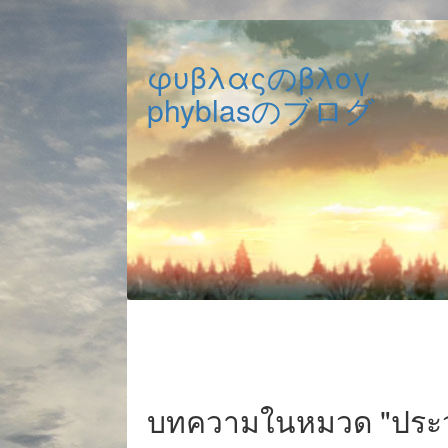
φυβλαςのβλογ
phyblasのブログ
บทความในหมวด "ประวั