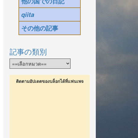
他の国での日記
qiita
その他の記事
記事の類別
ติดตามอัปเดตของบล็อกได้ที่แฟนเพจ