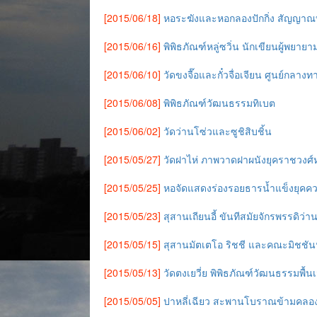
[2015/06/18]
หอระฆังและหอกลองปักกิ่ง สัญญา
[2015/06/16]
พิพิธภัณฑ์หลู่ซวิ่น นักเขียนผู้พย
[2015/06/10]
วัดขงจื๊อและกั๋วจื่อเจียน ศูนย์กลา
[2015/06/08]
พิพิธภัณฑ์วัฒนธรรมทิเบต
[2015/06/02]
วัดว่านโซ่วและซูชิสิบชิ้น
[2015/05/27]
วัดฝาไห่ ภาพวาดฝาผนังยุคราชวงศ์ห
[2015/05/25]
หอจัดแสดงร่องรอยธารน้ำแข็งยุคคว
[2015/05/23]
สุสานเถียนอี้ ขันทีสมัยจักรพรรดิว่า
[2015/05/15]
สุสานมัตเตโอ ริชชี และคณะมิชชัน
[2015/05/13]
วัดตงเยวี่ย พิพิธภัณฑ์วัฒนธรรมพื้นเม
[2015/05/05]
ปาหลี่เฉียว สะพานโบราณข้ามคลอ