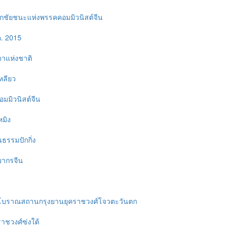
ลึกชัยชนะแห่งพรรคคอมมิวนิสต์จีน
ค. 2015
ดาแห่งชาติ
หลียว
คอมมิวนิสต์จีน
หมิง
นธรรมปักกิ่ง
ยากรจีน
์โบราณสถานกรุงยานยุคราชวงศ์โจวตะวันตก
ราชวงศ์ซ่งใต้