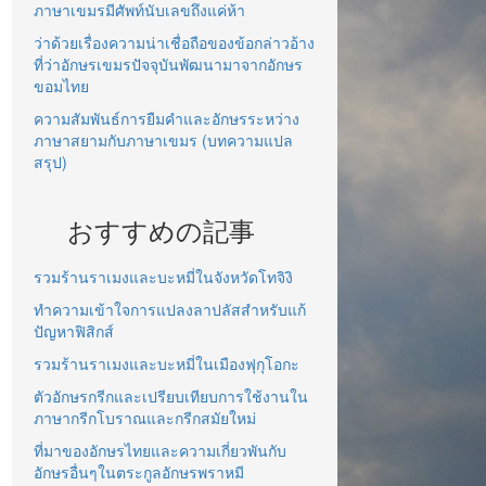
ภาษาเขมรมีศัพท์นับเลขถึงแค่ห้า
ว่าด้วยเรื่องความน่าเชื่อถือของข้อกล่าวอ้าง
ที่ว่าอักษรเขมรปัจจุบันพัฒนามาจากอักษร
ขอมไทย
ความสัมพันธ์การยืมคำและอักษรระหว่าง
ภาษาสยามกับภาษาเขมร (บทความแปล
สรุป)
おすすめの記事
รวมร้านราเมงและบะหมี่ในจังหวัดโทจิงิ
ทำความเข้าใจการแปลงลาปลัสสำหรับแก้
ปัญหาฟิสิกส์
รวมร้านราเมงและบะหมี่ในเมืองฟุกุโอกะ
ตัวอักษรกรีกและเปรียบเทียบการใช้งานใน
ภาษากรีกโบราณและกรีกสมัยใหม่
ที่มาของอักษรไทยและความเกี่ยวพันกับ
อักษรอื่นๆในตระกูลอักษรพราหมี