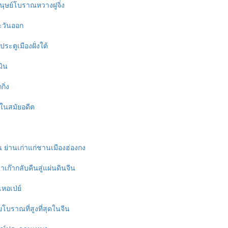
ษย์โบราณหวางฝูจิ่ง
ะวันออก
ตูเมืองฝั่งใต้
มิน
ิ่ง
ดิในสมัยอดีต
 ย่านเก่าแก่ชานเมืองฮ่องกง
เก๊ากลับคืนสู่แผ่นดินจีน
หอเป่ย์
ยโบราณที่สูงที่สุดในจีน