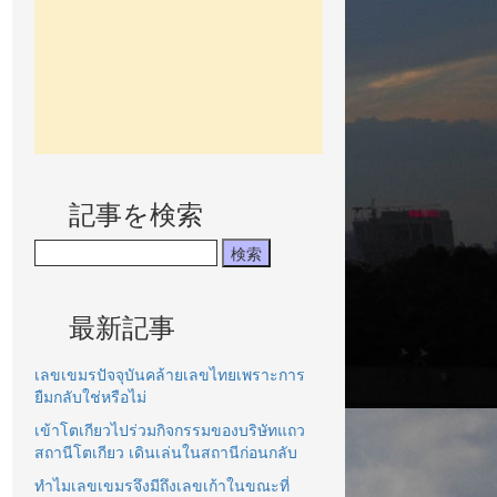
記事を検索
最新記事
เลขเขมรปัจจุบันคล้ายเลขไทยเพราะการ
ยืมกลับใช่หรือไม่
เข้าโตเกียวไปร่วมกิจกรรมของบริษัทแถว
สถานีโตเกียว เดินเล่นในสถานีก่อนกลับ
ทำไมเลขเขมรจึงมีถึงเลขเก้าในขณะที่