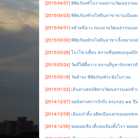
[2015/04/07]
พิพิธภัณฑ์โบราณสถานวัฒนธรรมมนุ
[2015/04/03]
พิพิธภัณฑ์รถไฟจีนสาขาชานเมืองต
[2015/04/01]
หลิวหลีฉ่าง ถนนสายวัฒนธรรมนอกประ
[2015/03/30]
พิพิธภัณฑ์รถไฟจีนสาขาเจิ้งหยางเห
[2015/03/26]
โจวโข่วเตี้ยน สถานที่ขุดพบมนุษย์ปักก
[2015/03/24]
วัดลี่ไต้ตี้หวาง สถานที่บูชาจักรพรร
[2015/03/18]
วัดต้าจง พิพิธภัณฑ์ระฆังโบราณ
[2015/01/22]
เส้นทางสมบัติทางวัฒนธรรมเผ่งซ้าน
[2014/12/27]
หอนิทรรศการปักกิ่ง ครบรอบ ๑๕ ปีมา
[2014/12/09]
เมืองเป่าติ้ง อดีตเมืองเอกของมณฑลเ
[2014/12/06]
หอคอยเลี่ยวตี๋แห่งเมืองติ้งโจว หอคอ